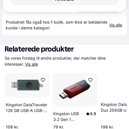
249 kr.
Kingston DTSE9G3 USB-stick - USB-A, USB 3.2 Gen 1 - 128GB
Eller 3 betalinger af 83 kr.
Produktet fås også hos 
1
butik
, som ikke er betalende 
Vis alle
kunde i denne kategori.
Relaterede produkter
Se vores forslag til andre produkter, der matcher dine 
interesser.
Vis alle
Kingston DataT
Kingston DataTraveler
Duo 256GB US
128 GB USB-A USB-C
Kingston USB
4.9
USB-C 3.2 Gen
3.2 Gen 1 Hard Drive
3.2 Gen 1
Flashdrive
DataTraveler
108 kr.
79 kr.
198 kr.