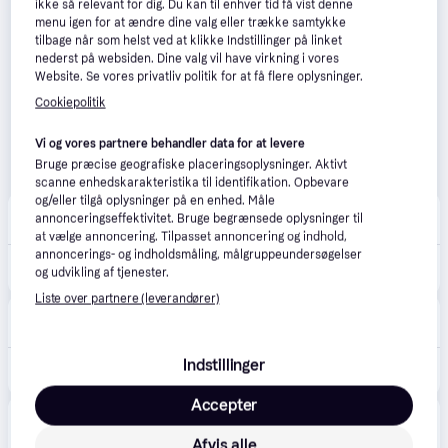
ikke så relevant for dig. Du kan til enhver tid få vist denne
menu igen for at ændre dine valg eller trække samtykke
tilbage når som helst ved at klikke Indstillinger på linket
nederst på websiden. Dine valg vil have virkning i vores
Website. Se vores privatliv politik for at få flere oplysninger.
Cookiepolitik
Vi og vores partnere behandler data for at levere
Bruge præcise geografiske placeringsoplysninger. Aktivt
scanne enhedskarakteristika til identifikation. Opbevare
og/eller tilgå oplysninger på en enhed. Måle
CS MEGASTORE
4.5
(1863)
annonceringseffektivitet. Bruge begrænsede oplysninger til
39 kr. fragt
,
1 dag
at vælge annoncering. Tilpasset annoncering og indhold,
annoncerings- og indholdsmåling, målgruppeundersøgelser
187 kr.
(ComputerSalg) Kingston DataTraveler SE9 G3 - USB flashdrive - 128 GB - USB 3.2 Gen 1 - guld
og udvikling af tjenester.
Eller 3 betalinger af 62 kr.
Liste over partnere (leverandører)
Secure Data Center
4.4
(5)
60 kr. fragt
,
1-2 dage
Indstillinger
224 kr.
Kingston Technology DataTraveler 128 GB 220 MB/s Metal USB 3.2 Gen 1 SE9 G3
Accepter
avXperten
4.8
(429)
49 kr. fragt
,
3-5 dage
Afvis alle