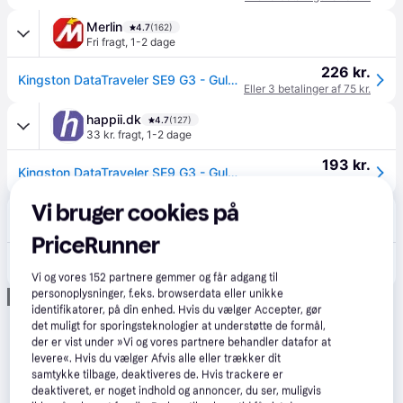
Merlin
4.7
(162)
Fri fragt
,
1-2 dage
226 kr.
Kingston DataTraveler SE9 G3 - Guld - 128GB - USB Stick
Eller 3 betalinger af 75 kr.
happii.dk
4.7
(127)
33 kr. fragt
,
1-2 dage
193 kr.
Kingston DataTraveler SE9 G3 - Guld - 128GB - USB Stick
Eller 3 betalinger af 64 kr.
Vi bruger cookies på
Proshop.dk
4.8
(1286)
39 kr. fragt
,
1 dag
PriceRunner
187 kr.
Kingston DataTraveler SE9 G3 - Guld - 128GB - USB Stick
Eller 3 betalinger af 62 kr.
Vi og vores
152
partnere gemmer og får adgang til
personoplysninger, f.eks. browserdata eller unikke
Annonce
identifikatorer, på din enhed. Hvis du vælger Accepter, gør
det muligt for sporingsteknologier at understøtte de formål,
der er vist under »Vi og vores partnere behandler datafor at
levere«. Hvis du vælger Afvis alle eller trækker dit
samtykke tilbage, deaktiveres de. Hvis trackere er
deaktiveret, er noget indhold og annoncer, du ser, muligvis