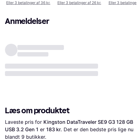
Exodia M 128GB
Eller 3 betalinger af 36 kr.
Eller 3 betalinger af 26 kr.
Eller 3 betalinger 
Anmeldelser
Læs om produktet
Laveste pris for 
Kingston DataTraveler SE9 G3 128 GB 
USB 3.2 Gen 1
 er 
183 kr.
 Det er den bedste pris lige nu 
blandt 
9
 butikker.