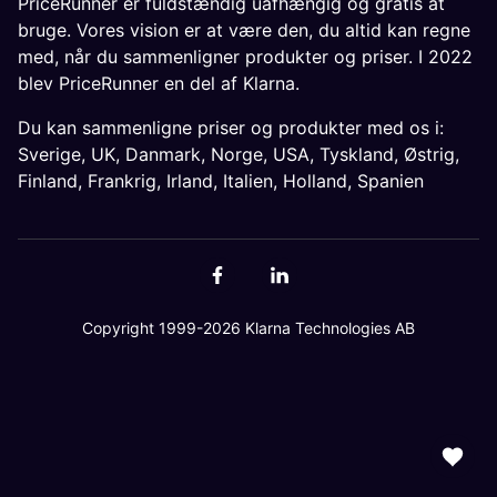
PriceRunner er fuldstændig uafhængig og gratis at
bruge. Vores vision er at være den, du altid kan regne
med, når du sammenligner produkter og priser. I 2022
blev PriceRunner en del af Klarna.
Du kan sammenligne priser og produkter med os i:
Sverige
,
UK
,
Danmark
,
Norge
,
USA
,
Tyskland
,
Østrig
,
Finland
,
Frankrig
,
Irland
,
Italien
,
Holland
,
Spanien
Copyright 1999-2026 Klarna Technologies AB