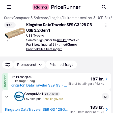
Start
/
Computer & Software
/
Lagring
/
Hukommelseskort & USB Stik
/
Kingston DataTraveler SE9 G3 128 GB 
4,1
USB 3.2 Gen 1
USB Type-A
Sammenlign priser fra
183 kr.
til
249 kr.
+
1
Fra 3 betalinger af 61 kr. med
Prøv fleksible betalinger*
Promoveret
Pris med fragt
Fra Proshop.dk
ANNONCE
187 kr.
39 kr. fragt
,
1 dag
Eller 3 betalinger af 62 kr.
Kingston DataTraveler SE9 G3 - Guld - 128GB - USB Stick
CompuMail
4.7
(1211)
·
Laveste pris
Bestillingsvare
183 kr.
Kingston DataTraveler SE9 G3 128GB USB 3.2 Gen 1 USB stick Guld --> På fjernlager, levevering hos dig 18-08-2026
Eller 3 betalinger af 61 kr.