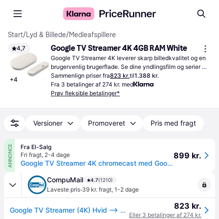
Start
/
Lyd & Billede
/
Medieafspillere
Google TV Streamer 4K 4GB RAM White
4,7
Google TV Streamer 4K leverer skarp billedkvalitet og en 
brugervenlig brugerflade. Se dine yndlingsfilm og serier 
med HDR-understøttelse og Dolby Vision.
Sammenlign priser fra
823 kr.
til
1.388 kr.
+
4
Fra 3 betalinger af 274 kr. med
Prøv fleksible betalinger*
Versioner
Promoveret
Pris med fragt
Fra El-Salg
ANNONCE
899 kr.
Fri fragt
,
2-4 dage
Google TV Streamer 4K chromecast med Google TV.
CompuMail
4.7
(1210)
·
Laveste pris
39 kr. fragt
,
1-2 dage
823 kr.
Google TV Streamer (4K) Hvid --> På lager, levering hos dig 10-08-2026
Eller 3 betalinger af 274 kr.