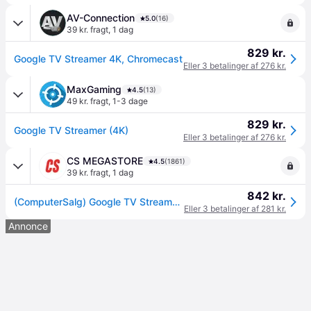
AV-Connection
5.0
(16)
39 kr. fragt
,
1 dag
829 kr.
Google TV Streamer 4K, Chromecast
Eller 3 betalinger af 276 kr.
MaxGaming
4.5
(13)
49 kr. fragt
,
1-3 dage
829 kr.
Google TV Streamer (4K)
Eller 3 betalinger af 276 kr.
CS MEGASTORE
4.5
(1861)
39 kr. fragt
,
1 dag
842 kr.
(ComputerSalg) Google TV Streamer 4K | Smart TV | HDMI, RJ45, USB-C
Eller 3 betalinger af 281 kr.
Annonce