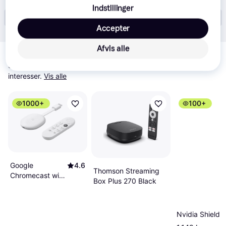
Indstillinger
Vis alle (17)
Accepter
Relaterede produkter
Afvis alle
Se vores forslag til andre produkter, der matcher dine 
interesser.
Vis alle
1000+
100+
Google
4.6
Thomson Streaming
Chromecast with
Box Plus 270 Black
Google TV 4K
White
Nvidia Shield 