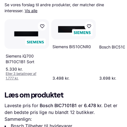
Se vores forslag til andre produkter, der matcher dine 
interesser.
Vis alle
Siemens BI510CNR0
Bosch BIC510
Siemens iQ700
BI710C1B1 Sort
5.330 kr.
Eller 3 betalinger af
3.498 kr.
3.698 kr.
1.777 kr.
Læs om produktet
Laveste pris for 
Bosch BIC7101B1
 er 
6.478 kr.
 Det er 
den bedste pris lige nu blandt 
12
 butikker.
Sammenlign:
Bosch Tilbehør til hvidevarer