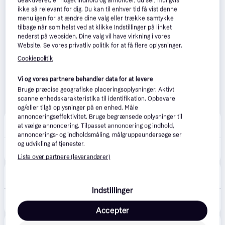
deaktiveret, er noget indhold og annoncer, du ser, muligvis
ikke så relevant for dig. Du kan til enhver tid få vist denne
menu igen for at ændre dine valg eller trække samtykke
tilbage når som helst ved at klikke Indstillinger på linket
nederst på websiden. Dine valg vil have virkning i vores
Website. Se vores privatliv politik for at få flere oplysninger.
Cookiepolitik
Vi og vores partnere behandler data for at levere
Bruge præcise geografiske placeringsoplysninger. Aktivt
scanne enhedskarakteristika til identifikation. Opbevare
og/eller tilgå oplysninger på en enhed. Måle
annonceringseffektivitet. Bruge begrænsede oplysninger til
Punkt1
at vælge annoncering. Tilpasset annoncering og indhold,
Bestillingsvare
annoncerings- og indholdsmåling, målgruppeundersøgelser
og udvikling af tjenester.
6.479 kr.
Bosch Serie 8 BIC7101B1 varmeskuffe.
Liste over partnere (leverandører)
Lavprishvidevarer
4.8
(38)
Bestillingsvare
Indstillinger
7.999 kr.
Bosch BIC7101B1 Serie 8 Tilbehør Til Ovne
Eller 3 betalinger af 2.666 kr.
Accepter
whiteaway
4.6
(163)