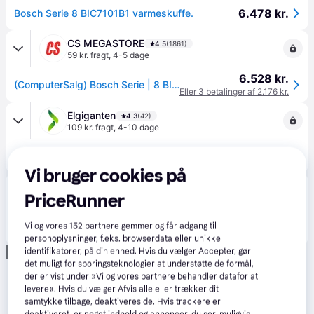
6.478 kr.
Bosch Serie 8 BIC7101B1 varmeskuffe.
CS MEGASTORE
4.5
(1861)
59 kr. fragt
,
4-5 dage
6.528 kr.
(ComputerSalg) Bosch Serie | 8 BIC7101B1 - Varmeskuffe - til indbygning - niche - bredde: 56 cm - dybde: 55 cm - højde: 14 cm - sort
Eller 3 betalinger af 2.176 kr.
Elgiganten
4.3
(42)
109 kr. fragt
,
4-10 dage
6.479 kr.
Bosch Platewarmers BIC7101B1 (Sort)
Vi bruger cookies på
Bosch
2.0
(1)
PriceRunner
349 kr. fragt
,
1-3 dage
6.539 kr.
Vi og vores
152
partnere gemmer og får adgang til
Bosch Serie 8 Varmeskuffe til indbyg 60 x 14 cm Sort BIC7101B1.
Eller 3 betalinger af 2.180 kr.
personoplysninger, f.eks. browserdata eller unikke
Annonce
identifikatorer, på din enhed. Hvis du vælger Accepter, gør
det muligt for sporingsteknologier at understøtte de formål,
der er vist under »Vi og vores partnere behandler datafor at
levere«. Hvis du vælger Afvis alle eller trækker dit
samtykke tilbage, deaktiveres de. Hvis trackere er