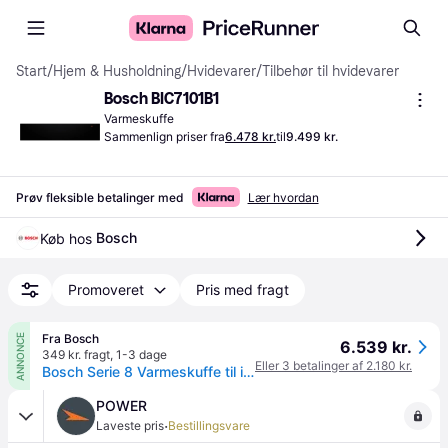
Start
/
Hjem & Husholdning
/
Hvidevarer
/
Tilbehør til hvidevarer
Bosch BIC7101B1
Varmeskuffe
Sammenlign priser fra
6.478 kr.
til
9.499 kr.
Prøv fleksible betalinger med
Lær hvordan
Bosch
Køb hos 
Promoveret
Pris med fragt
Fra Bosch
ANNONCE
6.539 kr.
349 kr. fragt
,
1-3 dage
Eller 3 betalinger af 2.180 kr.
Bosch Serie 8 Varmeskuffe til indbyg 60 x 14 cm Sort BIC7101B1.
POWER
·
Laveste pris
Bestillingsvare