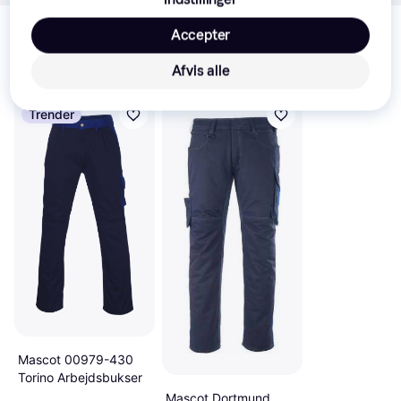
Relaterede produkter
Accepter
Se vores forslag til andre produkter, der matcher dine 
interesser.
Vis alle
Afvis alle
Trender
Mascot 00979-430
Torino Arbejdsbukser
Mascot Dortmund