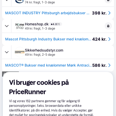
74 kr. fragt
,
1-3 dage
398 kr.
MASCOT INDUSTRY Pittsburgh arbejdsbukser med knælommer, sort - 82C47
Homeshop.dk
4.0
(1)
49 kr. fragt
,
1-3 dage
424 kr.
Mascot Pittsburgh Industry Bukser med knælommer 10579-442
Sikkerhedsudstyr.com
49 kr. fragt
,
2-5 dage
586 kr.
MASCOT® Bukser med knælommer Mørk Antracit 10579-442-18 82C44
Annonce
Vi bruger cookies på
PriceRunner
Vi og vores
152
partnere gemmer og får adgang til
personoplysninger, f.eks. browserdata eller unikke
identifikatorer, på din enhed. Hvis du vælger Accepter, gør
det muligt for sporingsteknologier at understøtte de formål,