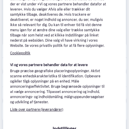
der er vist under »Vi og vores partnere behandler datafor at
levere«. Hvis du vælger Afvis alle eller trækker dit
samtykke tilbage, deaktiveres de. Hvis trackere er
deaktiveret, er noget indhold og annoncer, du ser, muligvis
ikke så relevant for dig. Du kan til enhver tid få vist denne
menu igen for at ændre dine valg eller trække samtykke
tilbage når som helst ved at klikke Indstillinger på linket
nederst på websiden. Dine valg vil have virkning i vores
Website. Se vores privatliv politik for at få flere oplysninger.
SikkerhedsGiganten
42 kr. fragt
,
2 dage
Cookiepolitik
586 kr.
Mascot Industry Pittsburgh Arbejdsbukser 10579-442-09 sort - sort / 76C50 | Bukser | beklædning | DISCOUNT
Vi og vores partnere behandler data for at levere
Bruge præcise geografiske placeringsoplysninger. Aktivt
scanne enhedskarakteristika til identifikation. Opbevare
House-Tech
og/eller tilgå oplysninger på en enhed. Måle
Bestillingsvare
annonceringseffektivitet. Bruge begrænsede oplysninger til
at vælge annoncering. Tilpasset annoncering og indhold,
561 kr.
Mascot Mascot Pittsburgh Buks Bomuld/Polyester mørk marine 90C46 1 PAR
annoncerings- og indholdsmåling, målgruppeundersøgelser
og udvikling af tjenester.
Produktet fås også hos 
4
butikker
, som ikke er 
Liste over partnere (leverandører)
Vis alle
betalende kunde i denne kategori.
Indstillinger