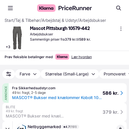
Start
/
Tøj & Tilbehør
/
Arbejdstøj & Udstyr
/
Arbejdsbukser
Mascot Pittsburgh 10579-442
Arbejdsbukser
Sammenlign priser fra
379 kr.
til
589 kr.
+
3
Prøv fleksible betalinger med
Lær hvordan
Farve
Størrelse (Small-Large)
Promoveret
Fra Sikkerhedsudstyr.com
ANNONCE
586 kr.
49 kr. fragt
,
2-5 dage
MASCOT® Bukser med knælommer Kobolt 10579-442-11 82C51
BLITE
49 kr. fragt
379 kr.
MASCOT® Bukser med knælommer INDUSTRY
Netbyggemarked
4.7
(151)