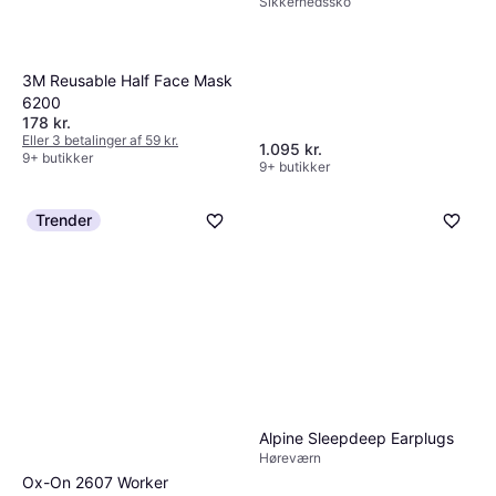
Sikkerhedssko
3M Reusable Half Face Mask
6200
178 kr.
Eller 3 betalinger af 59 kr.
1.095 kr.
9+ butikker
9+ butikker
Trender
Alpine Sleepdeep Earplugs
Høreværn
Ox-On 2607 Worker