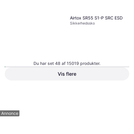
Airtox SR55 S1-P SRC ESD
Sikkerhedssko
Du har set 48 af 15019 produkter.
Vis flere
Abena Ultra Nitrile
Transparent Disposable
1.399 kr.
Engangshandske
Gloves 100-pack - Blue.
9+ butikker
38 kr.
1
2
3
...
158
...
313
9+ butikker
Annonce