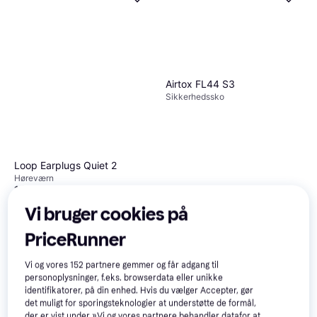
Airtox FL44 S3
Sikkerhedssko
Loop Earplugs Quiet 2
Høreværn
149 kr.
Eller 3 betalinger af 50 kr.
1.599 kr.
Vi bruger cookies på
2 butikker
9+ butikker
PriceRunner
Vi og vores
152
partnere gemmer og får adgang til
personoplysninger, f.eks. browserdata eller unikke
identifikatorer, på din enhed. Hvis du vælger Accepter, gør
det muligt for sporingsteknologier at understøtte de formål,
der er vist under »Vi og vores partnere behandler datafor at