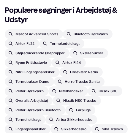
Populære søgninger i Arbejdstøj & 
Udstyr
Mascot Advanced Shorts
Bluetooth Høreværn
Airtox Fs22
Termokedeldragt
Støjreducerende Ørepropper
Skærebukser
Ryom Fritidsstøvle
Airtox Fl44
Nitril Engangshandsker
Høreværn Radio
Termobukser Dame
Herre Træsko Sanita
Peltor Høreværn
Nitrilhandsker
Hksdk S90
Overalls Arbejdstøj
Hksdk N80 Træsko
Peltor Høreværn Bluetooth
Earplugs
Termoheldragt
Airtox Sikkerhedssko
Engangshandsker
Sikkerhedssko
Sika Træsko