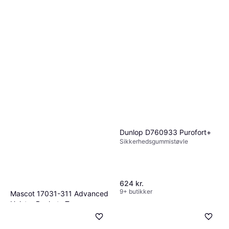
Dunlop D760933 Purofort+
Sikkerhedsgummistøvle
624 kr.
9+ butikker
Mascot 17031-311 Advanced
Holster Pockets Trousers -
Arbejdsbukser
Dark Navy
813 kr.