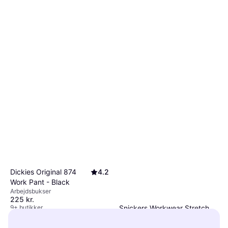
Dickies Original 874
4.2
Work Pant - Black
Arbejdsbukser
225 kr.
9+ butikker
Snickers Workwear Stretch
Buks Med Hylsterlommer -
Arbejdsbukser