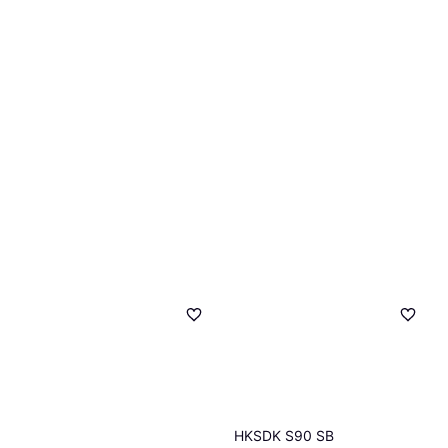
389 kr.
9+ butikker
HKSDK S90 SB