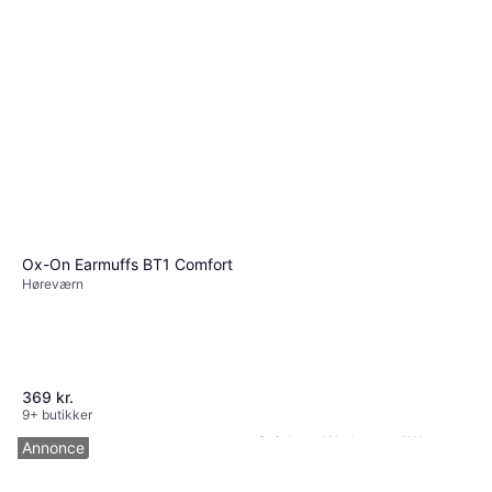
9+ butikker
Ox-On Earmuffs BT1 Comfort
Høreværn
369 kr.
9+ butikker
Snickers Workwear AW
Annonce
Bukser Stretch Med
Arbejdsbukser
Hylsterlommer - Koksgrå/Sort