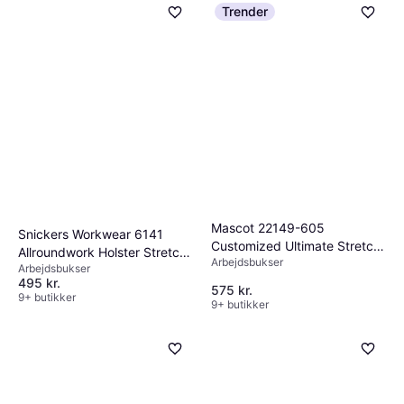
Trender
Mascot 22149-605
Snickers Workwear 6141
Customized Ultimate Stretch
Allroundwork Holster Stretch
Arbejdsbukser
Shorts - Black
Arbejdsbukser
Shorts - Brown/Black
495 kr.
575 kr.
9+ butikker
9+ butikker