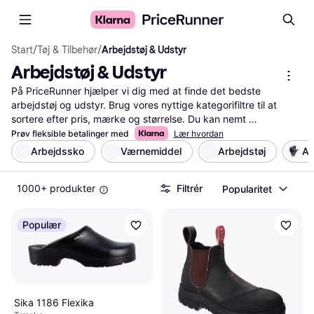
Start
/
Tøj & Tilbehør
/
Arbejdstøj & Udstyr
Arbejdstøj & Udstyr
På PriceRunner hjælper vi dig med at finde det bedste 
arbejdstøj og udstyr. Brug vores nyttige kategorifiltre til at 
sortere efter pris, mærke og størrelse. Du kan nemt 
sammenligne produkter og priser på tværs af mange butikker. 
Prøv fleksible betalinger med
Lær hvordan
Læs brugeranmeldelser for at få indsigt i andres erfaringer med 
Arbejdssko
Værnemiddel
Arbejdstøj
Ar
produkterne. Vores service gør det enkelt for dig at træffe den 
rigtige beslutning ved at give dig alle de nødvendige 
1000+ produkter
Filtrér
Popularitet
oplysninger på ét sted. Uanset om du søger sikkerhedssko, 
arbejdsbukser eller værktøjsbælter, guider vi dig til det bedste 
valg inden for arbejdstøj og udstyr.
Populær
Mere om arbejdstøj & udstyr »
Sika 1186 Flexika