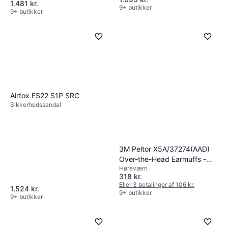
under arbejdet.
1.481 kr.
9+ butikker
9+ butikker
Airtox FS22 S1P SRC
Sikkerhedssandal
3M Peltor X5A/37274(AAD)
Over-the-Head Earmuffs -
Høreværn
Black
318 kr.
Eller 3 betalinger af 106 kr.
1.524 kr.
9+ butikker
9+ butikker