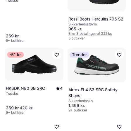
Træsko
Rossi Boots Hercules 795 S2
Sikkerhedsstøvle
965 kr.
Eller 3 betalinger af 322 kr.
269 kr.
5 butikker
9+ butikker
-51 kr.
Trender
HKSDK N80 0B SRC
4
Airtox FL4 S3 SRC Safety
Træsko
Shoes
Sikkerhedssko
1.499 kr.
369 kr.
420 kr.
9+ butikker
9+ butikker