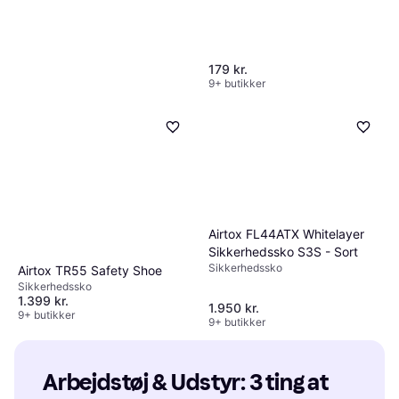
179 kr.
9+ butikker
Snickers Workwear 6341
Stretch Trousers - Black
Arbejdsbukser
339 kr.
9+ butikker
Airtox FL44ATX Whitelayer
Sikkerhedssko S3S - Sort
Sikkerhedssko
Airtox TR55 Safety Shoe
Sikkerhedssko
1.399 kr.
1.950 kr.
9+ butikker
9+ butikker
Arbejdstøj & Udstyr: 3 ting at 