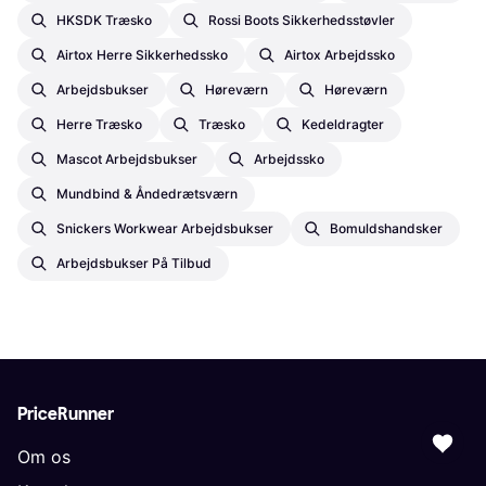
HKSDK Træsko
Rossi Boots Sikkerhedsstøvler
Airtox Herre Sikkerhedssko
Airtox Arbejdssko
Arbejdsbukser
Høreværn
Høreværn
Herre Træsko
Træsko
Kedeldragter
Mascot Arbejdsbukser
Arbejdssko
Mundbind & Åndedrætsværn
Snickers Workwear Arbejdsbukser
Bomuldshandsker
Arbejdsbukser På Tilbud
PriceRunner
Om os