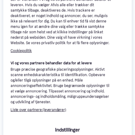
levere«. Hvis du vælger Afvis alle eller trækker dit
Airtox FS55 ATX
samtykke tilbage, deaktiveres de. Hvis trackere er
Sikkerhedssko
deaktiveret, er noget indhold og annoncer, du ser, muligvis
Sikkerhedssko
ikke så relevant for dig. Du kan til enhver tid få vist denne
menu igen for at ændre dine valg eller trække samtykke
tilbage når som helst ved at klikke Indstillinger på linket
nederst på websiden. Dine valg vil have virkning i vores
Hellberg Xstream MP
Website. Se vores privatliv politik for at få flere oplysninger.
Headband - Black
Cookiepolitik
Høreværn
1.295 kr.
2.119 kr.
9+ butikker
Vi og vores partnere behandler data for at levere
9+ butikker
Bruge præcise geografiske placeringsoplysninger. Aktivt
scanne enhedskarakteristika til identifikation. Opbevare
og/eller tilgå oplysninger på en enhed. Måle
annonceringseffektivitet. Bruge begrænsede oplysninger til
at vælge annoncering. Tilpasset annoncering og indhold,
annoncerings- og indholdsmåling, målgruppeundersøgelser
og udvikling af tjenester.
Liste over partnere (leverandører)
Indstillinger