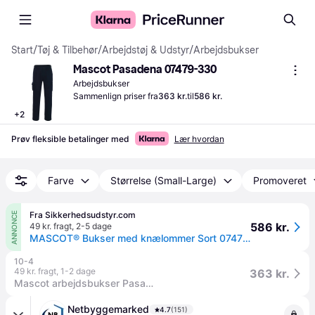
Start
/
Tøj & Tilbehør
/
Arbejdstøj & Udstyr
/
Arbejdsbukser
Mascot Pasadena 07479-330
Arbejdsbukser
Sammenlign priser fra
363 kr.
til
586 kr.
+
2
Prøv fleksible betalinger med
Lær hvordan
Farve
Størrelse (Small-Large)
Promoveret
Fra Sikkerhedsudstyr.com
ANNONCE
586 kr.
49 kr. fragt
,
2-5 dage
MASCOT® Bukser med knælommer Sort 07479-330-09 82C44
10-4
49 kr. fragt
,
1-2 dage
363 kr.
Mascot arbejdsbukser Pasadena 82C58 sort 07479-330-09
Netbyggemarked
4.7
(151)