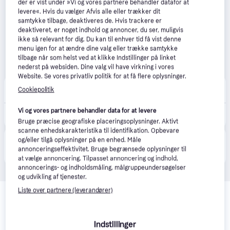
der er vist under »Vi og vores partnere behandler datafor at
levere«. Hvis du vælger Afvis alle eller trækker dit
samtykke tilbage, deaktiveres de. Hvis trackere er
deaktiveret, er noget indhold og annoncer, du ser, muligvis
ikke så relevant for dig. Du kan til enhver tid få vist denne
menu igen for at ændre dine valg eller trække samtykke
tilbage når som helst ved at klikke Indstillinger på linket
nederst på websiden. Dine valg vil have virkning i vores
Website. Se vores privatliv politik for at få flere oplysninger.
SikkerhedsGiganten
Cookiepolitik
42 kr. fragt
,
2 dage
Vi og vores partnere behandler data for at levere
586 kr.
Mascot Originals Pasadena Arbejdsbukser 07479-330 - sort / 82C50 | Bukser | beklædning | DISCOUNT
Bruge præcise geografiske placeringsoplysninger. Aktivt
scanne enhedskarakteristika til identifikation. Opbevare
og/eller tilgå oplysninger på en enhed. Måle
Produktet fås også hos 
3
butikker
, som ikke er 
Vis alle
annonceringseffektivitet. Bruge begrænsede oplysninger til
betalende kunde i denne kategori.
at vælge annoncering. Tilpasset annoncering og indhold,
annoncerings- og indholdsmåling, målgruppeundersøgelser
og udvikling af tjenester.
Relaterede produkter
Liste over partnere (leverandører)
Se vores forslag til andre produkter, der matcher dine 
interesser.
Vis alle
Indstillinger