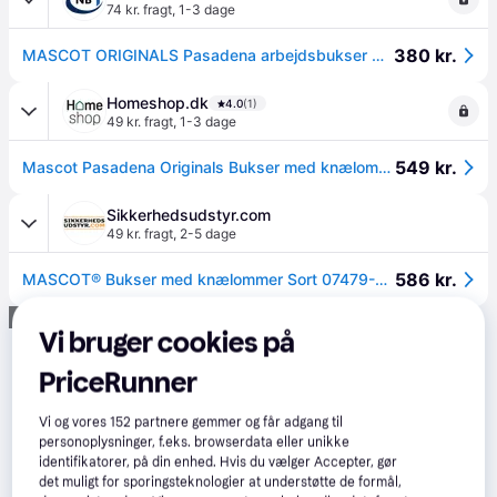
74 kr. fragt
,
1-3 dage
380 kr.
MASCOT ORIGINALS Pasadena arbejdsbukser med knælommer, sort - 76C52
Homeshop.dk
4.0
(1)
49 kr. fragt
,
1-3 dage
549 kr.
Mascot Pasadena Originals Bukser med knælommer 07479-330
Sikkerhedsudstyr.com
49 kr. fragt
,
2-5 dage
586 kr.
MASCOT® Bukser med knælommer Sort 07479-330-09 82C44
Annonce
Vi bruger cookies på
PriceRunner
Vi og vores
152
partnere gemmer og får adgang til
personoplysninger, f.eks. browserdata eller unikke
identifikatorer, på din enhed. Hvis du vælger Accepter, gør
det muligt for sporingsteknologier at understøtte de formål,