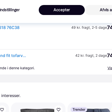
Indstillinger
Accepter
Afvis a
74
618 76C38
49 kr. fragt
,
2-5 dage
74
Mascot Unique servicebukser dame pas form diamond fit tofarvet 18678-230 - kobolt/mørk marine / 82C46 | Bukser | Bukser | Diamond fit
42 kr. fragt
,
2 dage
nde i denne kategori.
Vis
 interesser.
Trender