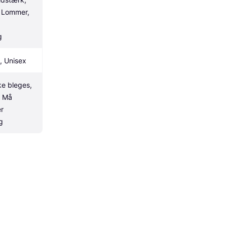
 Lommer, 
g
, Unisex
e bleges, 
 Må 
r 
g