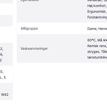
Høj komfort,
Ergonomisk, 
Forstærknin
Målgruppe
Dame, Herre
60ºC, Må ikk
Kemisk rens,
Vaskeanvisninger
2, 
stryges, Tåle
6, 
tørretumblin
32
S, 
L, S
, W42