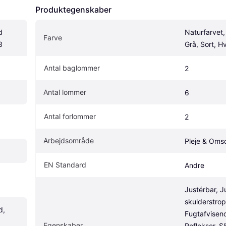
Produktegenskaber
 
Naturfarvet, 
Farve
3
Grå, Sort, H
Antal baglommer
2
Antal lommer
6
Antal forlommer
2
Arbejdsområde
Pleje & Oms
EN Standard
Andre
Justérbar, J
skulderstropp
, 
Fugtafvisend
Egenskaber
Reflekser, Sl