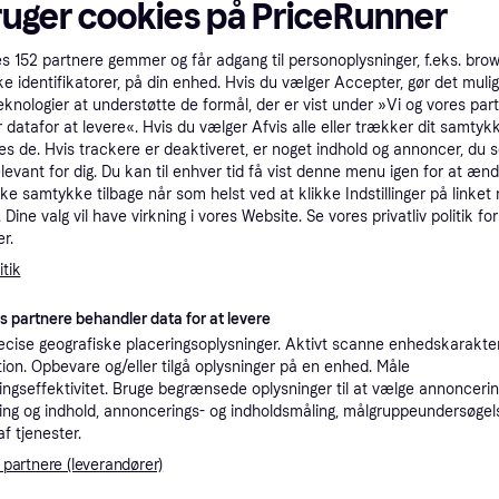
ruger cookies på PriceRunner
tioner
es
152
partnere gemmer og får adgang til personoplysninger, f.eks. bro
ke identifikatorer, på din enhed. Hvis du vælger Accepter, gør det mulig
Pro
eknologier at understøtte de formål, der er vist under »Vi og vores par
 datafor at levere«. Hvis du vælger Afvis alle eller trækker dit samtykk
es de. Hvis trackere er deaktiveret, er noget indhold og annoncer, du se
elevant for dig. Du kan til enhver tid få vist denne menu igen for at ænd
7
49 kr. fragt
,
2-5 dage
76C46
kke samtykke tilbage når som helst ved at klikke Indstillinger på linket
Dine valg vil have virkning i vores Website. Se vores privatliv politik for
r.
4
49 kr. fragt
,
1-2 dage
Mascot arbejdsbukser Unique 82C46 kobolt/mørk marine 18678-230-11010 dame diamond
tik
K
es partnere behandler data for at levere
cise geografiske placeringsoplysninger. Aktivt scanne enhedskarakteri
ation. Opbevare og/eller tilgå oplysninger på en enhed. Måle
50
C46
74 kr. fragt
,
1-3 dage
ngseffektivitet. Bruge begrænsede oplysninger til at vælge annoncering
ng og indhold, annoncerings- og indholdsmåling, målgruppeundersøgel
af tjenester.
K
 partnere (leverandører)
72
2079-203
49 kr. fragt
,
1-3 dage