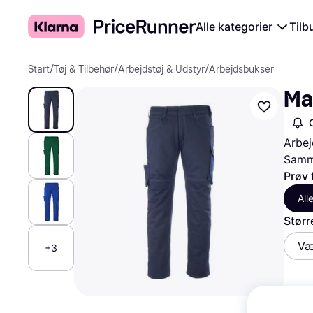
Alle kategorier
Tilb
Start
/
Tøj & Tilbehør
/
Arbejdstøj & Udstyr
/
Arbejdsbukser
Ma
Arbej
Samme
Prøv 
All
Størr
Væ
+3