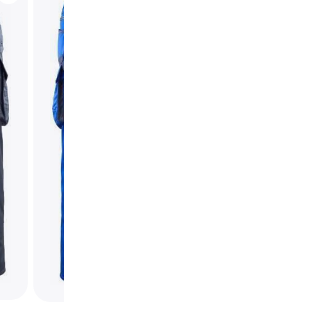
Mascot 12579-442
Oldenburg Trouser