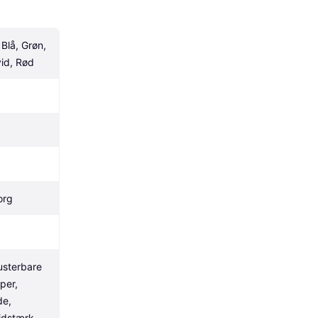
Blå, Grøn, 
vid, Rød
org
usterbare 
er, 
e, 
idstærk, 