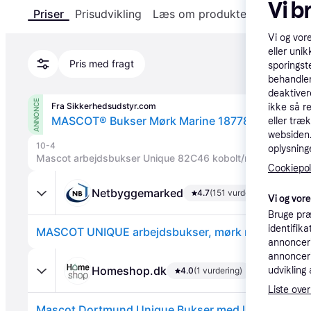
Vi b
Priser
Prisudvikling
Læs om produktet
Specifika
Vi og vor
eller unik
Pris med fragt
sporingst
behandler
deaktiver
ANNONCE
Fra Sikkerhedsudstyr.com
ikke så r
MASCOT® Bukser Mørk Marine 18778-230-010 
eller træ
websiden. 
10-4
oplysninge
Cookiepoli
Netbyggemarked
4.7
(151 vurderinger)
Vi og vor
Bruge præ
identifik
MASCOT UNIQUE arbejdsbukser, mørk marine - 76
annonceri
annonceri
Homeshop.dk
udvikling 
4.0
(1 vurdering)
Liste over
Mascot Dortmund Unique Bukser med lårlommer 1