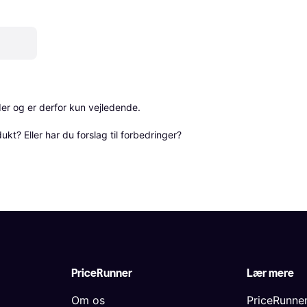
r og er derfor kun vejledende. 

? Eller har du forslag til forbedringer? 
PriceRunner
Lær mere
Om os
PriceRunne