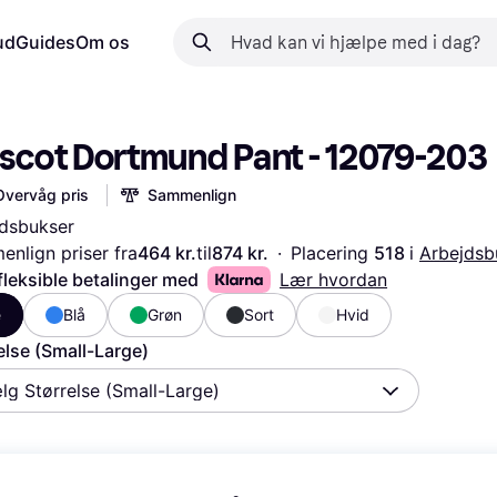
ud
Guides
Om os
scot Dortmund Pant - 12079-203
Overvåg pris
Sammenlign
dsbukser
nlign priser fra
464 kr.
til
874 kr.
·
Placering 
518 
i 
Arbejdsb
fleksible betalinger med
Lær hvordan
e
Blå
Grøn
Sort
Hvid
else (Small-Large)
lg Størrelse (Small-Large)