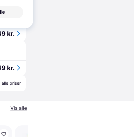
lle
9 kr.
9 kr.
 alle priser
Vis alle
Trender