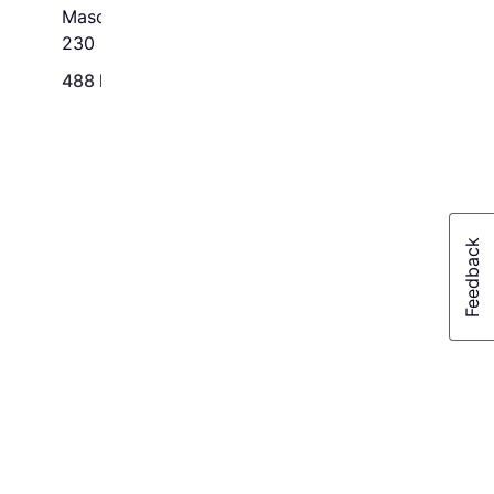
Mascot Ingolstadt 16279-
230
488 kr.
470 kr.