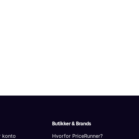
Butikker & Brands
r konto
Hvorfor PriceRunner?