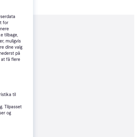
wserdata
t for
moveret
tnere
e tilbage,
r, muligvis
re dine valg
49 kr.
 nederst på
 at få flere
64 kr.
øbsgaranti
stika til
8 kr.
. Tilpasset
ser og
øbsgaranti
3 kr.