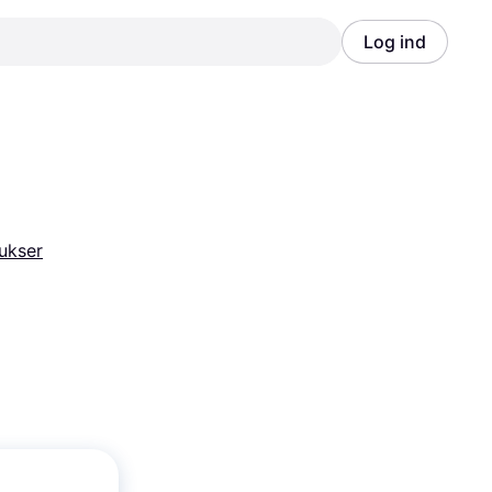
Log ind
Annonce
Annonce
ukser