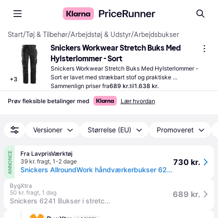
Start
/
Tøj & Tilbehør
/
Arbejdstøj & Udstyr
/
Arbejdsbukser
Snickers Workwear Stretch Buks Med 
Hylsterlommer - Sort
Snickers Workwear Stretch Buks Med Hylsterlommer - 
Sort er lavet med strækbart stof og praktiske 
+
3
hylsterlommer, der giver komfort og funktionalitet i dit 
Sammenlign priser fra
689 kr.
til
1.638 kr.
arbejde.
Prøv fleksible betalinger med
Lær hvordan
Versioner
Størrelse (EU)
Promoveret
Fra LavprisVærktøj
ANNONCE
730 kr.
39 kr. fragt
,
1-2 dage
Snickers AllroundWork håndværkerbukser 6241, Sort, 52
BygXtra
50 kr. fragt
,
1 dag
689 kr.
Snickers 6241 Bukser i stretch med hylsterlommer i sort/sort - Str. 54