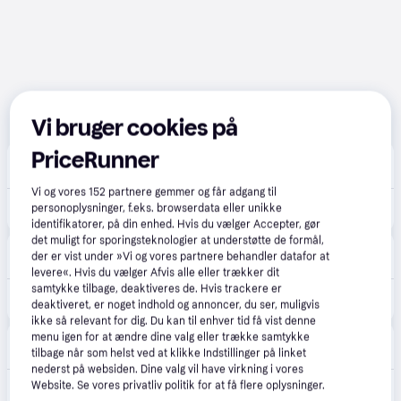
Vi bruger cookies på
PriceRunner
Greenline.dk
4.7
(31)
39 kr. fragt
,
1-2 dage
Vi og vores
152
partnere gemmer og får adgang til
730 kr.
personoplysninger, f.eks. browserdata eller unikke
Snickers AllroundWork håndværkerbukser 6241, Sort, 54
identifikatorer, på din enhed. Hvis du vælger Accepter, gør
det muligt for sporingsteknologier at understøtte de formål,
Lavprisvvs.dk
4.6
(172)
der er vist under »Vi og vores partnere behandler datafor at
39 kr. fragt
,
1-2 dage
levere«. Hvis du vælger Afvis alle eller trækker dit
samtykke tilbage, deaktiveres de. Hvis trackere er
730 kr.
Snickers AllroundWork håndværkerbukser 6241, Sort, 50
deaktiveret, er noget indhold og annoncer, du ser, muligvis
ikke så relevant for dig. Du kan til enhver tid få vist denne
menu igen for at ændre dine valg eller trække samtykke
BilligVVS
4.6
(55)
tilbage når som helst ved at klikke Indstillinger på linket
39 kr. fragt
,
1-2 dage
nederst på websiden. Dine valg vil have virkning i vores
Website. Se vores privatliv politik for at få flere oplysninger.
730 kr.
Snickers AllroundWork håndværkerbukser 6241, Sort, 50