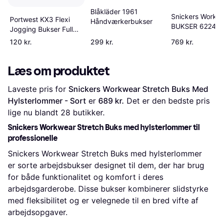
Blåkläder 1961
Snickers Work
Portwest KX3 Flexi
Håndværkerbukser
BUKSER 6224
Jogging Bukser Full
Stretch - Sort
120 kr.
299 kr.
769 kr.
Læs om produktet
Laveste pris for 
Snickers Workwear Stretch Buks Med 
Hylsterlommer - Sort
 er 
689 kr.
 Det er den bedste pris 
lige nu blandt 
28
 butikker.
Snickers Workwear Stretch Buks med hylsterlommer til
professionelle
Snickers Workwear Stretch Buks med hylsterlommer
er sorte arbejdsbukser designet til dem, der har brug
for både funktionalitet og komfort i deres
arbejdsgarderobe. Disse bukser kombinerer slidstyrke
med fleksibilitet og er velegnede til en bred vifte af
arbejdsopgaver.