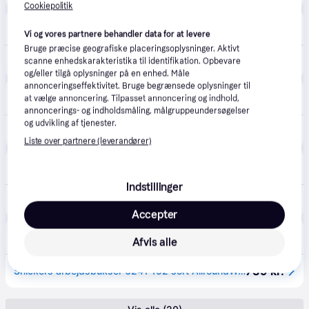
Cookiepolitik
LavprisEL
4.5
(136)
39 kr. fragt
,
1-2 dage
Vi og vores partnere behandler data for at levere
Bruge præcise geografiske placeringsoplysninger. Aktivt
730 kr.
Snickers AllroundWork håndværkerbukser 6241, Sort, 52
scanne enhedskarakteristika til identifikation. Opbevare
og/eller tilgå oplysninger på en enhed. Måle
annonceringseffektivitet. Bruge begrænsede oplysninger til
VVS-Eksperten.dk
4.5
(43)
at vælge annoncering. Tilpasset annoncering og indhold,
39 kr. fragt
,
1-2 dage
annoncerings- og indholdsmåling, målgruppeundersøgelser
og udvikling af tjenester.
730 kr.
Snickers AllroundWork håndværkerbukser 6241, Sort, 96
Liste over partnere (leverandører)
LavprisVærktøj
4.0
(55)
39 kr. fragt
,
1-2 dage
Indstillinger
730 kr.
Snickers AllroundWork håndværkerbukser 6241, Sort, 50
Accepter
10-4
4.7
(1561)
Afvis alle
49 kr. fragt
,
1-5 dage
739 kr.
Snickers arbejdsbukser 6241 152 sort AllroundWork 62410404152 m/hængelommer