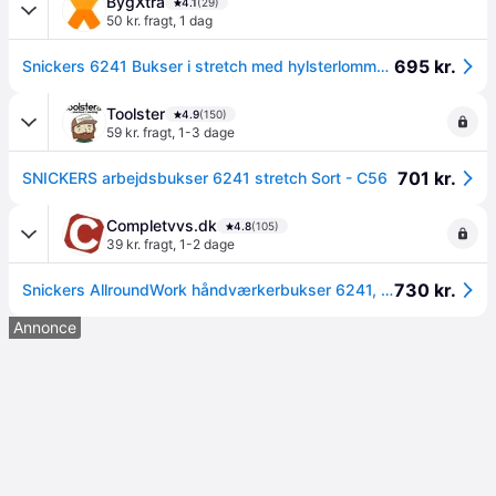
BygXtra
4.1
(29)
50 kr. fragt
,
1 dag
695 kr.
Snickers 6241 Bukser i stretch med hylsterlommer i sort/sort - Str. 52
Toolster
4.9
(150)
59 kr. fragt
,
1-3 dage
701 kr.
SNICKERS arbejdsbukser 6241 stretch Sort - C56
Completvvs.dk
4.8
(105)
39 kr. fragt
,
1-2 dage
730 kr.
Snickers AllroundWork håndværkerbukser 6241, Sort, 96
Annonce