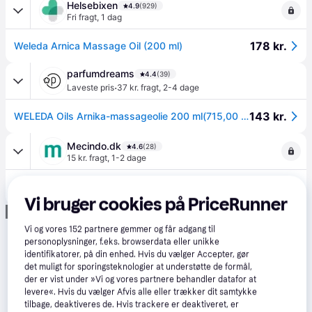
Helsebixen
4.9
(929)
Fri fragt
,
1 dag
178 kr.
Weleda Arnica Massage Oil (200 ml)
parfumdreams
4.4
(39)
·
Laveste pris
37 kr. fragt
,
2-4 dage
143 kr.
WELEDA Oils Arnika-massageolie 200 ml(715,00 kr / 1 l) - 200 ml
Mecindo.dk
4.6
(28)
15 kr. fragt
,
1-2 dage
168 kr.
Weleda Arnica Massage Oil | 200 ml
Eller 3 betalinger af 56 kr.
Vi bruger cookies på PriceRunner
Annonce
Vi og vores
152
partnere gemmer og får adgang til
personoplysninger, f.eks. browserdata eller unikke
identifikatorer, på din enhed. Hvis du vælger Accepter, gør
det muligt for sporingsteknologier at understøtte de formål,
der er vist under »Vi og vores partnere behandler datafor at
levere«. Hvis du vælger Afvis alle eller trækker dit samtykke
tilbage, deaktiveres de. Hvis trackere er deaktiveret, er