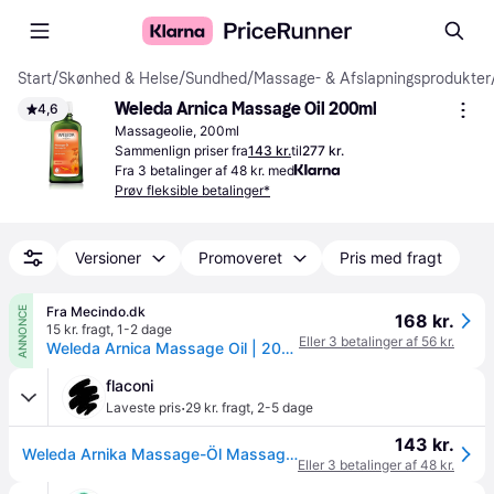
Start
/
Skønhed & Helse
/
Sundhed
/
Massage- & Afslapningsprodukter
Weleda Arnica Massage Oil 200ml
4,6
Massageolie, 200ml
Sammenlign priser fra
143 kr.
til
277 kr.
Fra 3 betalinger af 48 kr. med
Prøv fleksible betalinger*
Versioner
Promoveret
Pris med fragt
Fra Mecindo.dk
ANNONCE
168 kr.
15 kr. fragt
,
1-2 dage
Eller 3 betalinger af 56 kr.
Weleda Arnica Massage Oil | 200 ml
flaconi
·
Laveste pris
29 kr. fragt
,
2-5 dage
143 kr.
Weleda Arnika Massage-Öl Massageolie 200 ml
Eller 3 betalinger af 48 kr.