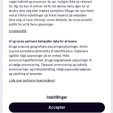
noget indhold og annoncer, du ser, muligvis ikke så relevant
for dig. Du kan til enhver tid få vist denne menu igen for at
ændre dine valg eller trække samtykke tilbage når som helst
ved at klikke Indstillinger på linket nederst på websiden.
Dine valg vil have virkning i vores Website. Se vores privatliv
politik for at få flere oplysninger.
Cookiepolitik
Vi og vores partnere behandler data for at levere
Notino
Bruge præcise geografiske placeringsoplysninger. Aktivt
·
Laveste pris
49 kr. fragt
,
5-7 dage
scanne enhedskarakteristika til identifikation. Opbevare
og/eller tilgå oplysninger på en enhed. Måle
143 kr.
annonceringseffektivitet. Bruge begrænsede oplysninger til
Weleda Arnica Massageolie 200 ml - 200 ml
Eller 3 betalinger af 48 kr.
at vælge annoncering. Tilpasset annoncering og indhold,
annoncerings- og indholdsmåling, målgruppeundersøgelser
Jala-helsekost
4.8
(396)
og udvikling af tjenester.
25 kr. fragt
,
1 dag
Liste over partnere (leverandører)
168 kr.
Weleda Arnica Massage Oil (200 ml)
Indstillinger
Well
4.4
(42)
29 kr. fragt
,
1 dag
Accepter
169 kr.
Weleda Arnica Massage Oil (200 ml)