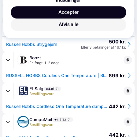
39 kr. fragt
,
1-4 dage
Accepter
450 kr.
Russell Hobbs Cordless One Temperature Dampstrygejern - Selvrensende - Vandtank: 350 ml - Blå
Afvis alle
Matas
5.0
(2)
29 kr. fragt
,
1-2 dage
500 kr.
Russell Hobbs Strygejern
Eller 3 betalinger af 167 kr.
Boozt
Fri fragt
,
1-2 dage
699 kr.
RUSSELL HOBBS Cordless One Temperature | Blue | 15.8X33.5X10.9 cm
El-Salg
4.8
(17)
Bestillingsvare
442 kr.
Russell Hobbs Cordless One Temperature dampstrygejern.
CompuMail
4.7
(1210)
Bestillingsvare
442 kr.