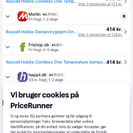
Russell Hobbs Cordless One Temperature Dampstrygejern - 350ml, 2600W - Blå, Hvid
Eller 3 betalinger af 123 kr.
Merlin
4.7
(161)
Fri fragt
,
1-2 dage
414 kr.
Russell Hobbs Dampstrygejern One Temperature
Eller 3 betalinger af 138 kr.
Frishop.dk
5.0
(1)
Fri fragt
,
4-5 dage
414 kr.
Russell Hobbs Cordless One Temperature dampstrygejern.
happii.dk
4.7
(127)
33 kr. fragt
,
1-2 dage
381 kr.
Russell Hobbs Dampstrygejern One Temperature
Vi bruger cookies på
Eller 3 betalinger af 127 kr.
Annonce
PriceRunner
Vi og vores
152
partnere gemmer og får adgang til
personoplysninger, f.eks. browserdata eller unikke
identifikatorer, på din enhed. Hvis du vælger Accepter, gør
det muligt for sporingsteknologier at understøtte de formål,