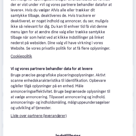
der er vist under »Vi og vores partnere behandler datafor at
levere«. Hvis du vælger Afvis alle eller trækker dit
samtykke tilbage, deaktiveres de. Hvis trackere er
deaktiveret, er noget indhold og annoncer, du ser, muligvis
ikke så relevant for dig. Du kan til enhver tid få vist denne
menu igen for at ændre dine valg eller trække samtykke
tilbage når som helst ved at klikke Indstillinger på linket
nederst på websiden. Dine valg vil have virkning i vores
Website. Se vores privatliv politik for at få flere oplysninger.
Cookiepolitik
Proshop.dk
Vi og vores partnere behandler data for at levere
4.8
(1280)
39 kr. fragt
,
1 dag
Bruge præcise geografiske placeringsoplysninger. Aktivt
scanne enhedskarakteristika til identifikation. Opbevare
375 kr.
og/eller tilgå oplysninger på en enhed. Måle
Russell Hobbs Dampstrygejern One Temperature
Eller 3 betalinger af 125 kr.
annonceringseffektivitet. Bruge begrænsede oplysninger til
at vælge annoncering. Tilpasset annoncering og indhold,
CS MEGASTORE
4.5
(1861)
annoncerings- og indholdsmåling, målgruppeundersøgelser
39 kr. fragt
,
4-5 dage
og udvikling af tjenester.
446 kr.
Liste over partnere (leverandører)
(ComputerSalg) Russell Hobbs One Temperature 26020-56 - Dampstrygejern med automatisk afbrydelse - såleplade: keramik - 2600 W
Eller 3 betalinger af 149 kr.
Imerco
5.0
(13)
Indstillinger