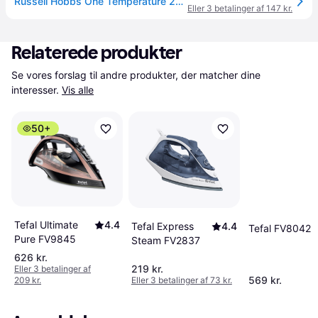
Russell Hobbs One Temperature 26020-56 Dampstrygejern 2600W Sort Blå Hvid --> På fjernlager, levevering hos dig 19-08-2026
Eller 3 betalinger af 147 kr.
Relaterede produkter
Se vores forslag til andre produkter, der matcher dine 
interesser.
Vis alle
50+
Tefal Ultimate
4.4
Tefal Express
4.4
Tefal FV8042
Pure FV9845
Steam FV2837
626 kr.
219 kr.
Eller 3 betalinger af
569 kr.
209 kr.
Eller 3 betalinger af 73 kr.