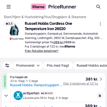
Start
/
Hjem & Husholdning
/
Hus
/
Strygejern & Steamere
Russell Hobbs Cordless One 
3,5
Temperature Iron 26020
Dampstrygejern, Dampskud, Selvrensende, Automatisk 
slukning, Ledningsfri, 2600 W, Dampkapacitet: 45g, 350 
ml 15.8 cm 33.5 cm
Sammenlign priser fra
369 kr.
til
699 kr.
Fra 3 betalinger af 123 kr. med
Prøv fleksible betalinger*
Promoveret
Pris med fragt
Russell Hobbs autor
Fra happii.dk
ANNONCE
381 kr.
33 kr. fragt
,
1-2 dage
Eller 3 betalinger af 127 kr.
Russell Hobbs Dampstrygejern One Temperature
avXperten
4.8
(428)
·
Laveste pris
59 kr. fragt
,
2-4 dage
369 kr.