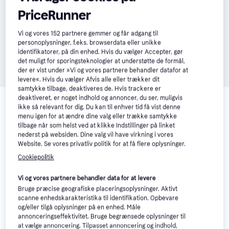
PriceRunner
Vi og vores
152
partnere gemmer og får adgang til
personoplysninger, f.eks. browserdata eller unikke
identifikatorer, på din enhed. Hvis du vælger Accepter, gør
det muligt for sporingsteknologier at understøtte de formål,
der er vist under »Vi og vores partnere behandler datafor at
levere«. Hvis du vælger Afvis alle eller trækker dit
samtykke tilbage, deaktiveres de. Hvis trackere er
Relaterede produkter
deaktiveret, er noget indhold og annoncer, du ser, muligvis
ikke så relevant for dig. Du kan til enhver tid få vist denne
Se vores forslag til andre produkter, der matcher dine 
menu igen for at ændre dine valg eller trække samtykke
interesser.
Vis alle
tilbage når som helst ved at klikke Indstillinger på linket
nederst på websiden. Dine valg vil have virkning i vores
Website. Se vores privatliv politik for at få flere oplysninger.
Trender
Cookiepolitik
Vi og vores partnere behandler data for at levere
Bruge præcise geografiske placeringsoplysninger. Aktivt
scanne enhedskarakteristika til identifikation. Opbevare
og/eller tilgå oplysninger på en enhed. Måle
annonceringseffektivitet. Bruge begrænsede oplysninger til
JBL Tune Beam
3.9
at vælge annoncering. Tilpasset annoncering og indhold,