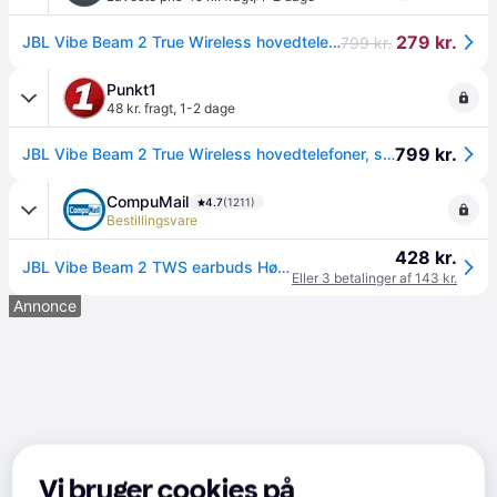
279 kr.
JBL Vibe Beam 2 True Wireless hovedtelefoner, sort.
799 kr.
Punkt1
48 kr. fragt
,
1-2 dage
799 kr.
JBL Vibe Beam 2 True Wireless hovedtelefoner, sort.
CompuMail
4.7
(1211)
Bestillingsvare
428 kr.
JBL Vibe Beam 2 TWS earbuds Høretelefoner Sort --> På fjernlager, levevering hos dig 18-08-2026
Eller 3 betalinger af 143 kr.
Annonce
Vi bruger cookies på