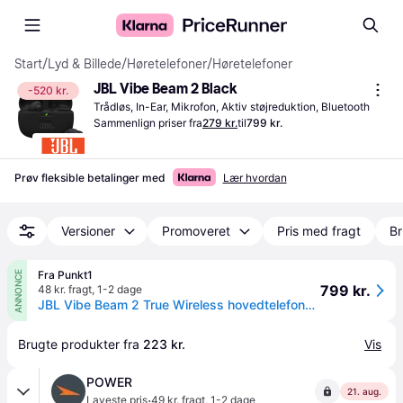
Start
/
Lyd & Billede
/
Høretelefoner
/
Høretelefoner
JBL Vibe Beam 2 Black
-520 kr.
Trådløs, In-Ear, Mikrofon, Aktiv støjreduktion, Bluetooth
Sammenlign priser fra
279 kr.
til
799 kr.
Prøv fleksible betalinger med
Lær hvordan
Versioner
Promoveret
Pris med fragt
Br
Fra Punkt1
ANNONCE
799 kr.
48 kr. fragt
,
1-2 dage
JBL Vibe Beam 2 True Wireless hovedtelefoner, sort.
Brugte produkter fra 
223 kr.
Vis
POWER
21. aug.
·
Laveste pris
49 kr. fragt
,
1-2 dage