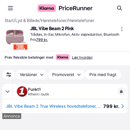
Start
/
Lyd & Billede
/
Høretelefoner
/
Høretelefoner
JBL Vibe Beam 2 Pink
Trådløs, In-Ear, Mikrofon, Aktiv støjreduktion, Bluetooth
Pris
799 kr.
Prøv fleksible betalinger med
Lær hvordan
Versioner
Promoveret
Pris med fragt
Punkt1
Afhent i butik
799 kr.
JBL Vibe Beam 2 True Wireless hovedtelefoner, pink.
Annonce