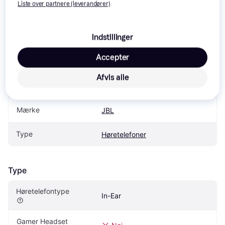
Liste over partnere (leverandører)
Specifikationer
Indstillinger
Accepter
Produkt
Afvis alle
Produktnavn
JBL Vibe Beam 2 Pink
Mærke
JBL
Type
Høretelefoner
Type
Høretelefontype
In-Ear
Gamer Headset