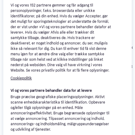
Vi og vores
152
partnere gemmer og får adgang til
personoplysninger, f.eks. browserdata eller unikke
identifikatorer, på din enhed. Hvis du vælger Accepter, gør
det muligt for sporingsteknologier at understøtte de formål,
der er vist under »Vi og vores partnere behandler datafor at
levere«. Hvis du vælger Afvis alle eller trækker dit
JBL Tune Beam
3.9
samtykke tilbage, deaktiveres de. Hvis trackere er
Black
deaktiveret, er noget indhold og annoncer, du ser, muligvis
Urbanista Palo
3.3
Urbanista Palo
ikke så relevant for dig. Du kan til enhver tid få vist denne
Alto True
Alto True
menu igen for at ændre dine valg eller trække samtykke
Wireless In-Ear
Wireless In-Ear
tilbage når som helst ved at klikke Indstillinger på linket
399 kr.
399 kr.
Headset
Hovedtelefone
nederst på websiden. Dine valg vil have virkning i vores
799 kr.
Eller 3 betalinger af
Eller 3 betalinger 
Website. Se vores privatliv politik for at få flere oplysninger.
Eller 3 betalinger af 266 kr.
133 kr.
133 kr.
Cookiepolitik
Læs om produktet
Vi og vores partnere behandler data for at levere
Bruge præcise geografiske placeringsoplysninger. Aktivt
Laveste pris for 
JBL Vibe Beam 2 Pink
 er 
799 kr.
. Det 
scanne enhedskarakteristika til identifikation. Opbevare
er den bedste pris lige nu hos 1 butik.
og/eller tilgå oplysninger på en enhed. Måle
annonceringseffektivitet. Bruge begrænsede oplysninger til
Sammenlign:
at vælge annoncering. Tilpasset annoncering og indhold,
JBL Høretelefoner
annoncerings- og indholdsmåling, målgruppeundersøgelser
JBL Høretelefoner
og udvikling af tjenester.