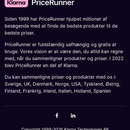
Siden 1999 har PriceRunner hjulpet millioner af
besøgende med at finde de bedste produkter til de
bedste priser.
PriceRunner er fuldstændig uafhængig og gratis at
bruge. Vores vision er at være den, du altid kan regne
med, når du sammenligner produkter og priser. I 2022
blev PriceRunner en del af Klarna.
Du kan sammenligne priser og produkter med os i:
Sverige
,
UK
,
Danmark
,
Norge
,
USA
,
Tyskland
,
Østrig
,
Finland
,
Frankrig
,
Irland
,
Italien
,
Holland
,
Spanien
Copyright 1999-2026 Klarna Technologies AB