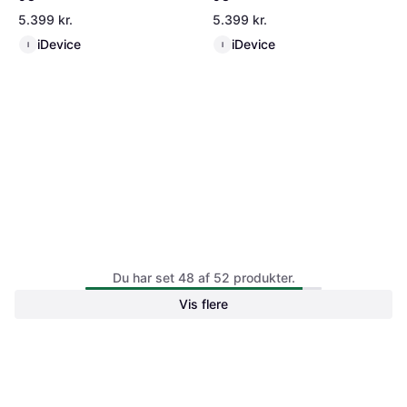
5.399 kr.
5.399 kr.
iDevice
iDevice
I
I
iPad Air M3 (2025) 11" WiFi +
iPad Air M3 (2025) 11" WiFi +
Du har set 48 af 52 produkter.
5G
5G
Vis flere
5.399 kr.
5.399 kr.
iDevice
iDevice
I
I