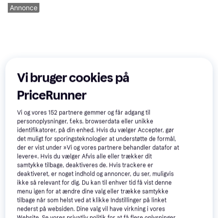
Annonce
Vi bruger cookies på
PriceRunner
Vi og vores
152
partnere gemmer og får adgang til
personoplysninger, f.eks. browserdata eller unikke
identifikatorer, på din enhed. Hvis du vælger Accepter, gør
det muligt for sporingsteknologier at understøtte de formål,
der er vist under »Vi og vores partnere behandler datafor at
levere«. Hvis du vælger Afvis alle eller trækker dit
samtykke tilbage, deaktiveres de. Hvis trackere er
deaktiveret, er noget indhold og annoncer, du ser, muligvis
ikke så relevant for dig. Du kan til enhver tid få vist denne
menu igen for at ændre dine valg eller trække samtykke
tilbage når som helst ved at klikke Indstillinger på linket
nederst på websiden. Dine valg vil have virkning i vores
Website. Se vores privatliv politik for at få flere oplysninger.