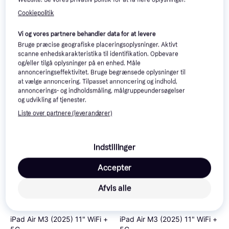
Cookiepolitik
Vi og vores partnere behandler data for at levere
Bruge præcise geografiske placeringsoplysninger. Aktivt
iPad Air M3 (2025) 11" WiFi +
iPad Air M3 (2025) 11" WiFi +
scanne enhedskarakteristika til identifikation. Opbevare
5G
5G
og/eller tilgå oplysninger på en enhed. Måle
annonceringseffektivitet. Bruge begrænsede oplysninger til
5.399 kr.
5.399 kr.
at vælge annoncering. Tilpasset annoncering og indhold,
iDevice
iDevice
annoncerings- og indholdsmåling, målgruppeundersøgelser
I
I
og udvikling af tjenester.
Liste over partnere (leverandører)
Indstillinger
Accepter
Afvis alle
iPad Air M3 (2025) 11" WiFi +
iPad Air M3 (2025) 11" WiFi +