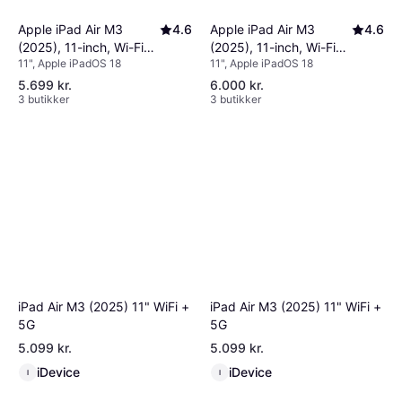
Apple iPad Air M3
4.6
Apple iPad Air M3
4.6
(2025), 11-inch, Wi-Fi
(2025), 11-inch, Wi-Fi
11", Apple iPadOS 18
11", Apple iPadOS 18
256GB Starlight
256GB Purple
5.699 kr.
6.000 kr.
3 butikker
3 butikker
iPad Air M3 (2025) 11" WiFi +
iPad Air M3 (2025) 11" WiFi +
5G
5G
5.099 kr.
5.099 kr.
iDevice
iDevice
I
I