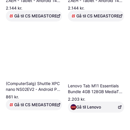
ZAEH - Tablet - Android 14
ZAEH - Tablet - Android 14
eller senere - 128 GB eMMC -
eller senere - 128 GB eMMC -
2.144 kr.
2.144 kr.
10.1 IPS (1920 x 1200) -
10.1 IPS (1920 x 1200) -
Gå til CS MEGASTORE
Gå til CS MEGASTORE
microSD indgang - luna-grå
microSD indgang - luna-grå
(ComputerSalg) Shuttle XPC
Lenovo Tab M11 Essentials
nano NS02EV2 - Android PC
Bundle 4GB 128GB MediaTek
- mini PC 1 RK3368 - RAM 2
861 kr.
Helio G88-processor 2,00
2.203 kr.
GB - flash - eMMC 16 GB -
GHz , Android 13 eller nyere,
Gå til CS MEGASTORE
PowerVR SGX6110 - Gigabit
Gå til Lenovo
128 GB eMMC
Ethernet - Android 8.1 (Oreo)
-