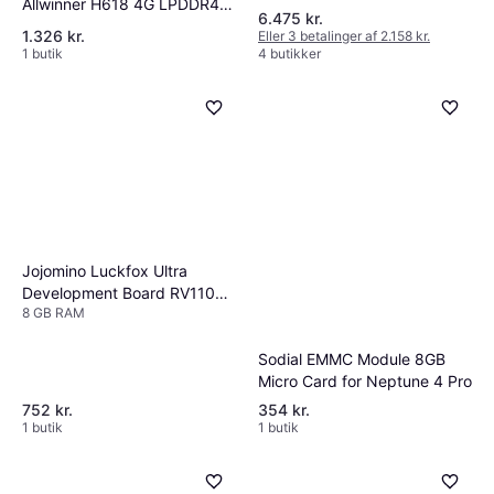
Allwinner H618 4G LPDDR4
16:9
6.475 kr.
32G EMMC
1.326 kr.
Eller 3 betalinger af 2.158 kr.
1 butik
4 butikker
Jojomino Luckfox Ultra
Development Board RV1106
8 GB RAM
Micro-Linux 8GB EMMC
Sodial EMMC Module 8GB
Micro Card for Neptune 4 Pro
752 kr.
354 kr.
1 butik
1 butik