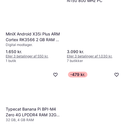
N150 800 MHz PC
MiniX Android X35i Plus ARM
Cortex RK3566 2 GB RAM 32
Digital modtager.
GB eMMC ARM Mali-G52
1.650 kr.
3.090 kr.
Eller 3 betalinger af 550 kr.
Eller 3 betalinger af 1.030 kr.
1 butik
7 butikker
-479 kr.
Typecat Banana Pi BPI-M4
Zero 4G LPDDR4 RAM 32G
32 GB, 4 GB RAM
EMMC Allwinner H618 Quad-
Core Cortex-A53 ARM Mail