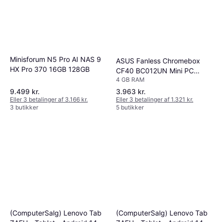
Minisforum N5 Pro AI NAS 9
ASUS Fanless Chromebox
HX Pro 370 16GB 128GB
CF40 BC012UN Mini PC
4 GB RAM
N4500 64GB
9.499 kr.
3.963 kr.
Eller 3 betalinger af 3.166 kr.
Eller 3 betalinger af 1.321 kr.
3 butikker
5 butikker
(ComputerSalg) Lenovo Tab
(ComputerSalg) Lenovo Tab