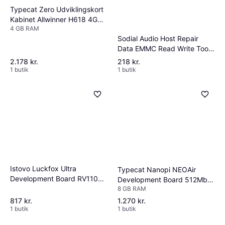
Typecat Zero Udviklingskort
Kabinet Allwinner H618 4G
4 GB RAM
LPDDR4 32G EMMC
Sodial Audio Host Repair
Data EMMC Read Write Tool
Værktøjssæt
2.178 kr.
218 kr.
1 butik
1 butik
Istovo Luckfox Ultra
Typecat Nanopi NEOAir
Development Board RV1106
Development Board 512Mb
Micro-Linux Motherboard
8 GB RAM
RAM Wifi 8Gb Emmc
8GB EMMC
Allwinner H3
817 kr.
1.270 kr.
1 butik
1 butik