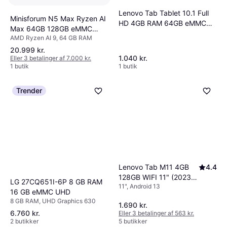
Lenovo Tab Tablet 10.1 Full
Minisforum N5 Max Ryzen AI
HD 4GB RAM 64GB eMMC
Max 64GB 128GB eMMC
5.1 Speicher
AMD Ryzen AI 9, 64 GB RAM
NAS Server
20.999 kr.
1.040 kr.
Eller 3 betalinger af 7.000 kr.
1 butik
1 butik
Trender
Lenovo Tab M11 4GB
4.4
128GB WIFI 11" (2023)
LG 27CQ651I-6P 8 GB RAM
11", Android 13
Luna Grey
16 GB eMMC UHD
8 GB RAM, UHD Graphics 630
1.690 kr.
6.760 kr.
Eller 3 betalinger af 563 kr.
2 butikker
5 butikker