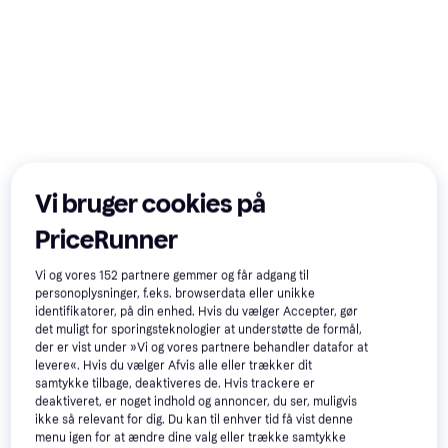
Vi bruger cookies på
PriceRunner
Vi og vores
152
partnere gemmer og får adgang til
personoplysninger, f.eks. browserdata eller unikke
identifikatorer, på din enhed. Hvis du vælger Accepter, gør
det muligt for sporingsteknologier at understøtte de formål,
der er vist under »Vi og vores partnere behandler datafor at
levere«. Hvis du vælger Afvis alle eller trækker dit
samtykke tilbage, deaktiveres de. Hvis trackere er
deaktiveret, er noget indhold og annoncer, du ser, muligvis
ikke så relevant for dig. Du kan til enhver tid få vist denne
USB 3.0 Card Reader EMMC
menu igen for at ændre dine valg eller trække samtykke
Lyra Ultra RK3506B 8GB