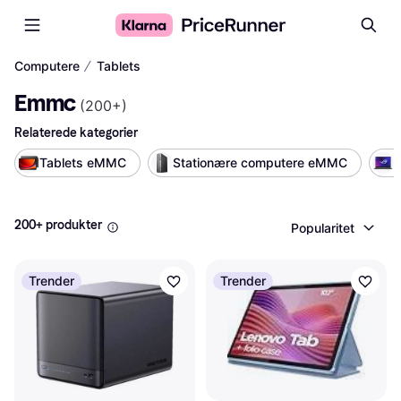
∕
Computere
Tablets
Emmc
(
200+
)
Relaterede kategorier
Tablets eMMC
Stationære computere eMMC
200+ produkter
Popularitet
Trender
Trender