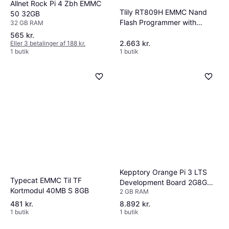
Allnet Rock Pi 4 Zbh EMMC
Tlily RT809H EMMC Nand
50 32GB
Flash Programmer with
32 GB RAM
Adapters
565 kr.
2.663 kr.
Eller 3 betalinger af 188 kr.
1 butik
1 butik
Kepptory Orange Pi 3 LTS
Typecat EMMC Til TF
Development Board 2G8G
Kortmodul 40MB S 8GB
2 GB RAM
EMMC
481 kr.
8.892 kr.
1 butik
1 butik