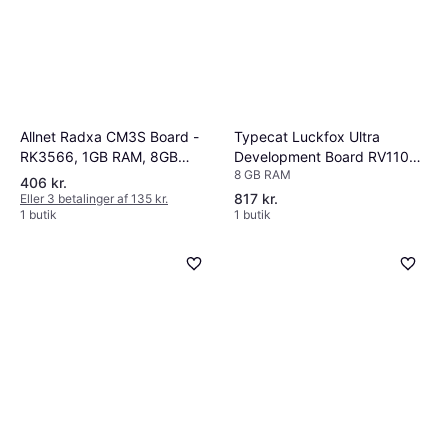
Allnet Radxa CM3S Board -
Typecat Luckfox Ultra
RK3566, 1GB RAM, 8GB
Development Board RV1106
8 GB RAM
eMMC, 1.6GHz
Micro Linux 8GB EMMC
406 kr.
817 kr.
Eller 3 betalinger af 135 kr.
1 butik
1 butik