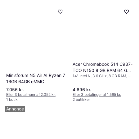
Acer Chromebook 514 C937-
TCO N150 8 GB RAM 64 GB
Minisforum N5 Air AI Ryzen 7
14" Intel N, 3.6 GHz, 8 GB RAM, 64
eMMC
GB SSD
16GB 64GB eMMC
7.056 kr.
4.696 kr.
Eller 3 betalinger af 2.352 kr.
Eller 3 betalinger af 1.565 kr.
1 butik
2 butikker
Annonce