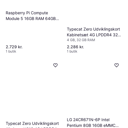
Raspberry Pi Compute
Module 5 16GB RAM 64GB
eMMC
Typecat Zero Udviklingskort
Kabinetsæt 4G LPDDR4 32G
4 GB, 32 GB RAM
EMMC H618
2.729 kr.
2.286 kr.
1 butik
1 butik
LG 24CR671N-6P Intel
Typecat Zero Udviklingskort
Pentium 8GB 16GB eMMC