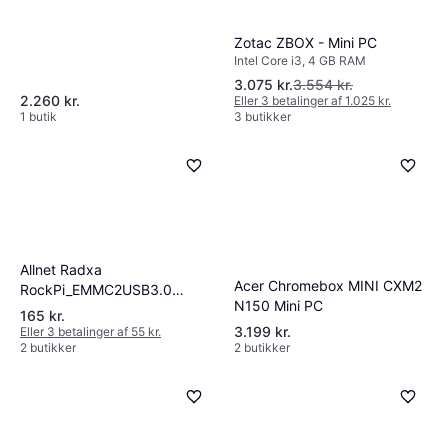
G31 GPU Single Board
Zotac ZBOX - Mini PC
Intel Core i3, 4 GB RAM
3.075 kr.
3.554 kr.
2.260 kr.
Eller 3 betalinger af 1.025 kr.
1 butik
3 butikker
Allnet Radxa
Acer Chromebox MINI CXM2
RockPi_EMMC2USB3.0
N150 Mini PC
Ekstern kortlæser U.
165 kr.
[Levering: 4-5 dage]
3.199 kr.
Eller 3 betalinger af 55 kr.
2 butikker
2 butikker