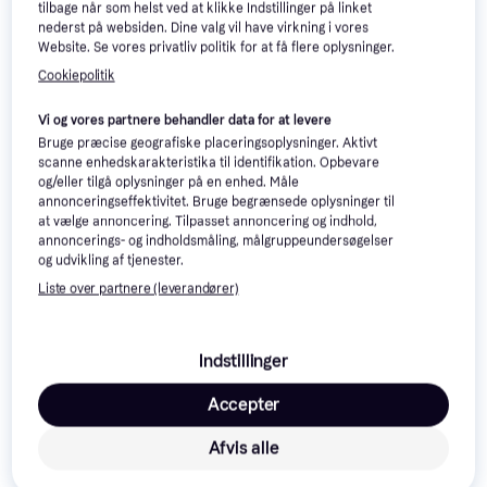
Adapter
tilbage når som helst ved at klikke Indstillinger på linket
EMMC OnBoard
nederst på websiden. Dine valg vil have virkning i vores
920 kr.
192 kr.
Website. Se vores privatliv politik for at få flere oplysninger.
1 butik
1 butik
Cookiepolitik
Vi og vores partnere behandler data for at levere
Bruge præcise geografiske placeringsoplysninger. Aktivt
scanne enhedskarakteristika til identifikation. Opbevare
og/eller tilgå oplysninger på en enhed. Måle
annonceringseffektivitet. Bruge begrænsede oplysninger til
at vælge annoncering. Tilpasset annoncering og indhold,
annoncerings- og indholdsmåling, målgruppeundersøgelser
og udvikling af tjenester.
Liste over partnere (leverandører)
Brugervenlig EMMC Adapter
Med USB Hastigheds
Kepptory EMMC Module
Indstillinger
64GB NanoPi M6 Zero2
Accepter
712 kr.
814 kr.
1 butik
1 butik
Afvis alle