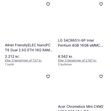
LG 34CR651I-6P Intel
Allnet FriendlyELEC NanoPC
Pentium 8GB 16GB eMMC
T6 Dual 2.5G ETH 16G RAM
All-in-One Thin Client
64GB emmC Combo
2.212 kr.
6.562 kr.
Eller 3 betalinger af 737 kr.
Eller 3 betalinger af 2.187 kr.
1 butik
5 butikker
Acer Chromebox Mini CXM2