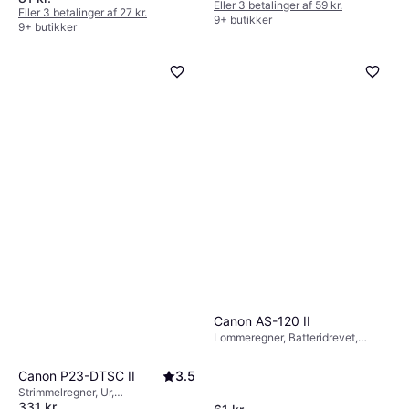
:
Eller 3 betalinger af 59 kr.
Eller 3 betalinger af 27 kr.
9+ butikker
9+ butikker
Canon AS-120 II
Lommeregner, Batteridrevet,
Solcelledrift, Display: Monokrom, :
Canon P23-DTSC II
3.5
Strimmelregner, Ur,
331 kr.
Valutaomregner, Kalender,