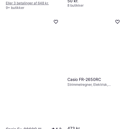
50 kr.
Solcelledrift, Display: Monokrom, :
Eller 3 betalinger af 648 kr.
8 butikker
9+ butikker
Casio FR-2650RC
Strimmelregner, Elektrisk,
Kalender, Ur, Display: Farve, :
473 kr.