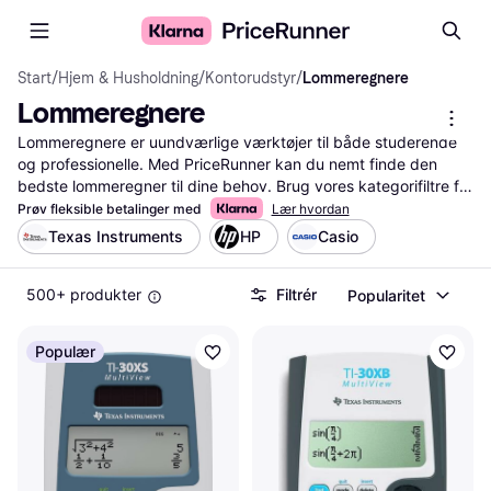
Start
/
Hjem & Husholdning
/
Kontorudstyr
/
Lommeregnere
Lommeregnere
Lommeregnere er uundværlige værktøjer til både studerende 
og professionelle. Med PriceRunner kan du nemt finde den 
bedste lommeregner til dine behov. Brug vores kategorifiltre for 
at sortere efter funktioner, mærker og priser. Dette hjælper dig 
Prøv fleksible betalinger med
Lær hvordan
med at navigere hurtigt og præcist gennem de mange 
Texas Instruments
HP
Casio
muligheder. Du kan også sammenligne produkter side om side 
for at se forskelle i specifikationer og priser. Vores 
500+ produkter
Filtrér
Popularitet
brugeranmeldelser giver dig ærlige vurderinger fra andre 
købere, så du kan træffe den rigtige beslutning. Uanset om du 
har brug for en simpel model til grundlæggende beregninger 
Populær
eller en avanceret videnskabelig lommeregner, guider vi dig til 
det bedste valg. Med PriceRunner bliver din søgning efter 
lommeregnere både hurtigere og mere effektiv.
Mere om lommeregnere »