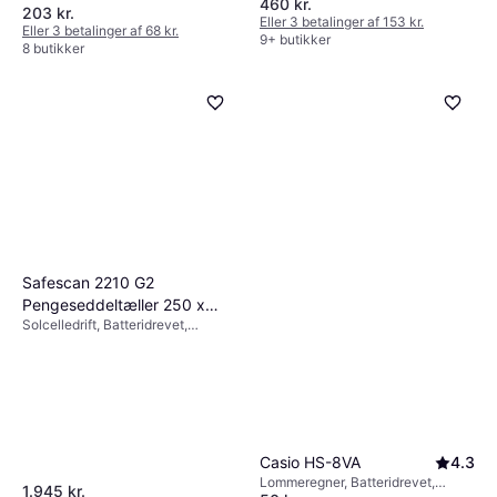
460 kr.
Batteridrevet, Valutaomregner, Ur,
203 kr.
Kalender, Display: Monokrom, :
Eller 3 betalinger af 153 kr.
Eller 3 betalinger af 68 kr.
9+ butikker
8 butikker
Safescan 2210 G2
Pengeseddeltæller 250 x
Solcelledrift, Batteridrevet,
295 x 184 mm
Display: Monokrom, :
Casio HS-8VA
4.3
Lommeregner, Batteridrevet,
1.945 kr.