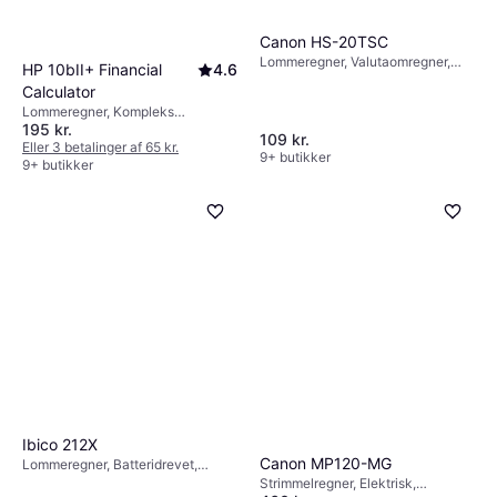
Canon HS-20TSC
Lommeregner, Valutaomregner,
HP 10bII+ Financial
4.6
Batteridrevet, Solcelledrift,
Calculator
Display: Monokrom, :
Lommeregner, Kompleks
195 kr.
funktione, Statisk funktion,
109 kr.
Økonomisk funktion,
Eller 3 betalinger af 65 kr.
9+ butikker
Valutaomregner, Batteridrevet,
9+ butikker
Display: Monokrom, :
Ibico 212X
Canon MP120-MG
Lommeregner, Batteridrevet,
Solcelledrift, Display: Monokrom, :
Strimmelregner, Elektrisk,