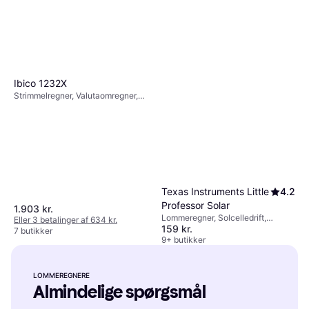
Ibico 1232X
Strimmelregner, Valutaomregner,
Elektrisk, Display: Monokrom, :
Texas Instruments Little
4.2
Professor Solar
1.903 kr.
Lommeregner, Solcelledrift,
Eller 3 betalinger af 634 kr.
159 kr.
Display: Monokrom, :
7 butikker
9+ butikker
LOMMEREGNERE
Almindelige spørgsmål