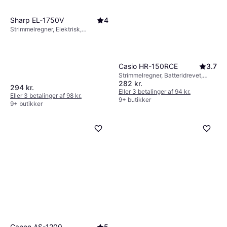
Sharp EL-1750V
4
Strimmelregner, Elektrisk,
Batteridrevet, Display: Monokrom,
:
Casio HR-150RCE
3.7
Strimmelregner, Batteridrevet,
282 kr.
Display: Monokrom, :
294 kr.
Eller 3 betalinger af 94 kr.
Eller 3 betalinger af 98 kr.
9+ butikker
9+ butikker
Canon AS-1200
5