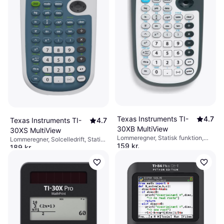
Texas Instruments TI-
4.7
Texas Instruments TI-
4.7
30XB MultiView
30XS MultiView
Lommeregner, Statisk funktion,
Lommeregner, Solcelledrift, Statisk
159 kr.
Ligningsløser, Batteridrevet,
189 kr.
funktion, Ligningsløser,
Display: Monokrom, :
Eller 3 betalinger af 53 kr.
Batteridrevet, Display: Monokrom,
Eller 3 betalinger af 63 kr.
9+ butikker
:
9+ butikker