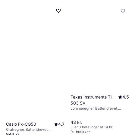
Texas Instruments TI-
4.5
503 SV
Lommeregner, Batteridrevet,
Display: Monokrom, :
43 kr.
Casio Fx-CG50
4.7
Eller 3 betalinger af 14 kr.
Grafregner, Batteridrevet,
9+ butikker
946 kr.
Programmerbar, Statisk funktion,