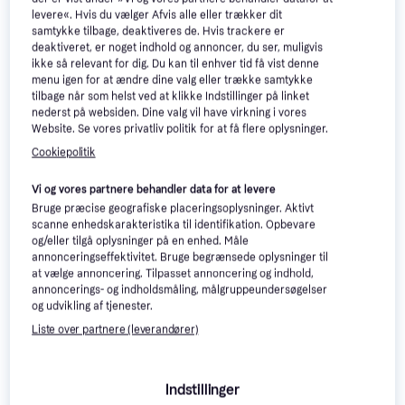
levere«. Hvis du vælger Afvis alle eller trækker dit
samtykke tilbage, deaktiveres de. Hvis trackere er
deaktiveret, er noget indhold og annoncer, du ser, muligvis
ikke så relevant for dig. Du kan til enhver tid få vist denne
menu igen for at ændre dine valg eller trække samtykke
tilbage når som helst ved at klikke Indstillinger på linket
nederst på websiden. Dine valg vil have virkning i vores
Texas Instruments TI-
5
Texas Instruments TI-
4.5
Website. Se vores privatliv politik for at få flere oplysninger.
Nspire CX II-T CAS
Nspire CX II-T
Cookiepolitik
Grafregner, Alarm, Programmerbar,
Grafregner, Statisk funktion,
1.349 kr.
Batteridrevet, Statisk funktion,
1.119 kr.
Ligningsløser, Alarm, Batteridrevet,
Ligningsløser, CAS, Display: Farve,
9+ butikker
Programmerbar, Display: Farve, :
6 butikker
Vi og vores partnere behandler data for at levere
:
Trender
Bruge præcise geografiske placeringsoplysninger. Aktivt
scanne enhedskarakteristika til identifikation. Opbevare
og/eller tilgå oplysninger på en enhed. Måle
annonceringseffektivitet. Bruge begrænsede oplysninger til
at vælge annoncering. Tilpasset annoncering og indhold,
annoncerings- og indholdsmåling, målgruppeundersøgelser
og udvikling af tjenester.
Liste over partnere (leverandører)
Indstillinger