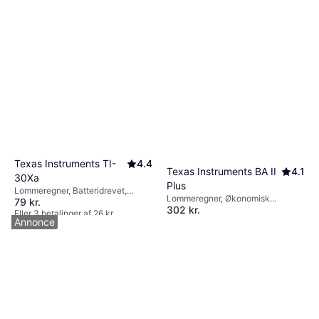
Texas Instruments TI-
4.4
Texas Instruments BA II
4.1
30Xa
Plus
Lommeregner, Batteridrevet,
Lommeregner, Økonomisk
79 kr.
Ligningsløser, Statisk funktion,
302 kr.
funktion, Batteridrevet, Display:
Display: Monokrom, :
Eller 3 betalinger af 26 kr.
Monokrom, :
Eller 3 betalinger af 101 kr.
Annonce
9+ butikker
9+ butikker