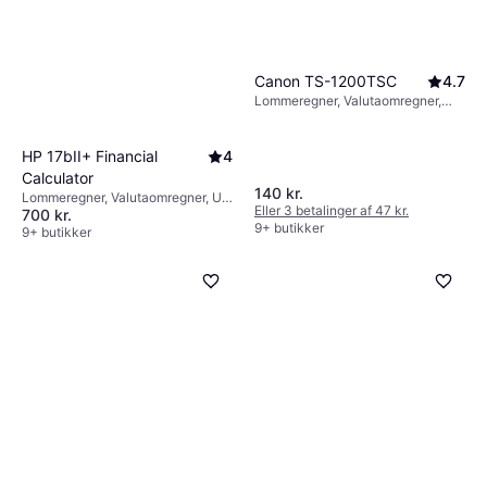
Canon TS-1200TSC
4.7
Lommeregner, Valutaomregner,
Batteridrevet, Solcelledrift,
Display: Monokrom, :
HP 17bII+ Financial
4
Calculator
140 kr.
Lommeregner, Valutaomregner, Ur,
Eller 3 betalinger af 47 kr.
700 kr.
Kalender, Alarm, Programmerbar,
9+ butikker
Statisk funktion, Ligningsløser,
9+ butikker
Batteridrevet, Display: Monokrom,
: