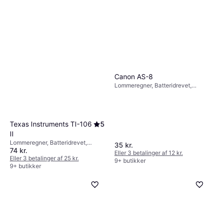
Canon AS-8
Lommeregner, Batteridrevet,
Display: Monokrom, :
Texas Instruments TI-106
5
II
Lommeregner, Batteridrevet,
35 kr.
74 kr.
Solcelledrift, Display: Monokrom, :
Eller 3 betalinger af 12 kr.
Eller 3 betalinger af 25 kr.
9+ butikker
9+ butikker