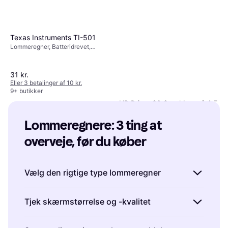
Texas Instruments TI-501
Lommeregner, Batteridrevet,
Display: Monokrom, :
31 kr.
Eller 3 betalinger af 10 kr.
9+ butikker
HP Prime G2 Graphing
4.5
Calculator
Lommeregnere: 3 ting at 
Batteridrevet, Display: Monokrom,
1.003 kr.
:
overveje, før du køber
Eller 3 betalinger af 334 kr.
4 butikker
Vælg den rigtige type lommeregner
Det er vigtigt at vælge en lommeregner, der
Tjek skærmstørrelse og -kvalitet
passer til dine behov. Skal du bruge den til
simple beregninger, kan en basislommeregner
Skærmen på din lommeregner er afgørende