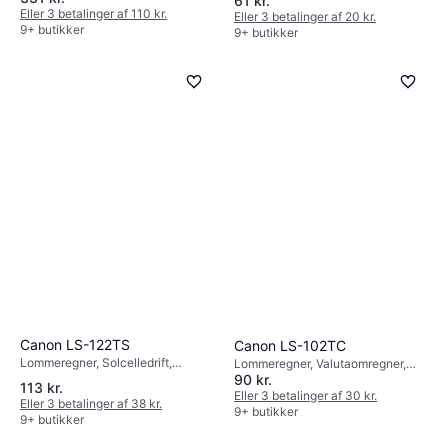
61 kr.
Elektrisk, Batteridrevet, Display:
Eller 3 betalinger af 110 kr.
Eller 3 betalinger af 20 kr.
Monokrom, :
9+ butikker
9+ butikker
Canon LS-122TS
Canon LS-102TC
Lommeregner, Solcelledrift,
Lommeregner, Valutaomregner,
90 kr.
Batteridrevet, Display: Monokrom,
Batteridrevet, Solcelledrift,
113 kr.
:
Display: Monokrom, :
Eller 3 betalinger af 30 kr.
Eller 3 betalinger af 38 kr.
9+ butikker
9+ butikker