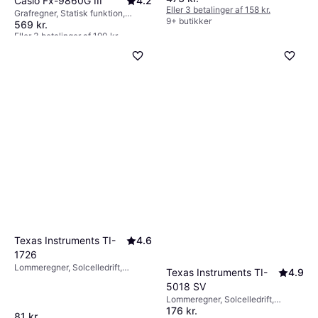
Casio Fx-9860G III
4.2
Eller 3 betalinger af 158 kr.
Grafregner, Statisk funktion,
9+ butikker
569 kr.
Ligningsløser, Kompleks funktione,
Matrice, Batteridrevet,
Eller 3 betalinger af 190 kr.
Programmerbar, Display:
9+ butikker
Monokrom, :
Texas Instruments TI-
4.6
1726
Lommeregner, Solcelledrift,
Texas Instruments TI-
4.9
Display: Monokrom, :
5018 SV
Lommeregner, Solcelledrift,
176 kr.
Batteridrevet, Display: Monokrom,
81 kr.