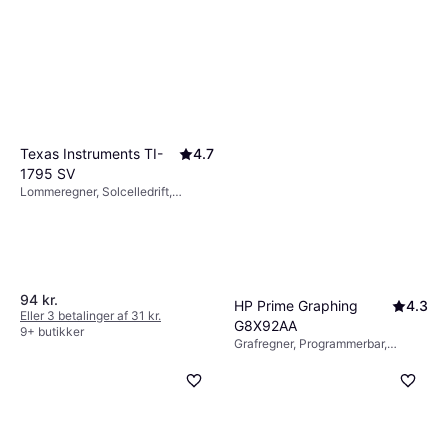
Texas Instruments TI-
4.7
1795 SV
Lommeregner, Solcelledrift,
Batteridrevet, Display: Monokrom,
:
94 kr.
HP Prime Graphing
4.3
Eller 3 betalinger af 31 kr.
G8X92AA
9+ butikker
Grafregner, Programmerbar,
970 kr.
Ligningsløser, Kompleks funktione,
Statisk funktion, CAS,
Eller 3 betalinger af 323 kr.
Batteridrevet, Display: Farve, :
7 butikker