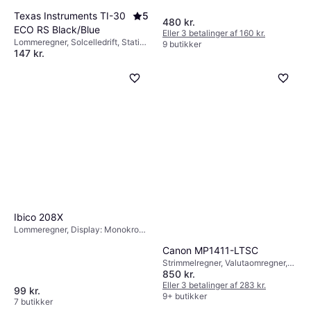
Texas Instruments TI-30
5
480 kr.
ECO RS Black/Blue
Eller 3 betalinger af 160 kr.
Lommeregner, Solcelledrift, Statisk
9 butikker
147 kr.
funktion, Display: Monokrom, :
Eller 3 betalinger af 49 kr.
8 butikker
Ibico 208X
Lommeregner, Display: Monokrom,
:
Canon MP1411-LTSC
Strimmelregner, Valutaomregner,
850 kr.
Elektrisk, Batteridrevet, Display:
Monokrom, :
Eller 3 betalinger af 283 kr.
99 kr.
9+ butikker
7 butikker