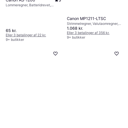
Lommeregner, Batteridrevet,
Solcelledrift, Display: Monokrom, :
Canon MP1211-LTSC
Strimmelregner, Valutaomregner,
1.068 kr.
Batteridrevet, Elektrisk, Kompleks
65 kr.
funktione, Display: Monokrom, :
Eller 3 betalinger af 356 kr.
Eller 3 betalinger af 22 kr.
9+ butikker
9+ butikker