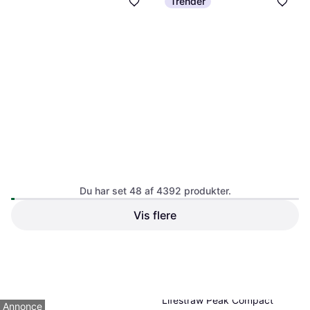
Trender
Katadyn Vario
Du har set 48 af 4392 produkter.
vandrensepumpe
Vandrensning
Vis flere
786 kr.
Eller 3 betalinger af 262 kr.
9+ butikker
1
2
3
...
48
...
92
Lifestraw Peak Compact
Annonce