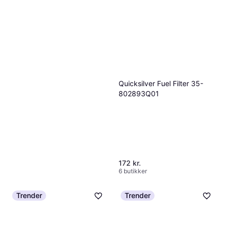
Quicksilver Fuel Filter 35-
802893Q01
172 kr.
6 butikker
Trender
Trender
Lifestraw Peak Series 3L
Vandrensning, Plast
525 kr.