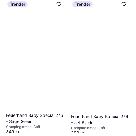
Campinglampe
Trender
Trender
2.320 kr.
9+ butikker
Feuerhand Baby Special 276
Feuerhand Baby Special 276
- Sage Green
- Jet Black
Campinglampe, Stål
Campinglampe, Stål
349 kr.
299 kr.