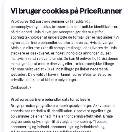
215 kr.
9+ butikker
Vi bruger cookies på PriceRunner
Lifestraw Peak Squeeze
Trender
vandfilterflaske 1L
Vandrensning, Plast
Vi og vores
152
partnere gemmer og får adgang til
349 kr.
personoplysninger, f.eks. browserdata eller unikke identifikatorer,
Eller 3 betalinger af 116 kr.
på din enhed. Hvis du vælger Accepter, gør det muligt for
9+ butikker
sporingsteknologier at understøtte de formål, der er vist under »Vi
og vores partnere behandler datafor at levere«. Hvis du vælger
Afvis alle eller trækker dit samtykke tilbage, deaktiveres de. Hvis
trackere er deaktiveret, er noget indhold og annoncer, du ser,
muligvis ikke så relevant for dig. Du kan til enhver tid få vist denne
menu igen for at ændre dine valg eller trække samtykke tilbage
når som helst ved at klikke Indstillinger på linket nederst på
websiden. Dine valg vil have virkning i vores Website. Se vores
privatliv politik for at få flere oplysninger.
Cookiepolitik
Vi og vores partnere behandler data for at levere
Bruge præcise geografiske placeringsoplysninger. Aktivt scanne
enhedskarakteristika til identifikation. Opbevare og/eller tilgå
oplysninger på en enhed. Måle annonceringseffektivitet. Bruge
begrænsede oplysninger til at vælge annoncering. Tilpasset
Sandberg Survivor All-in1
5
annoncering og indhold, annoncerings- og indholdsmåling,
10000mAh