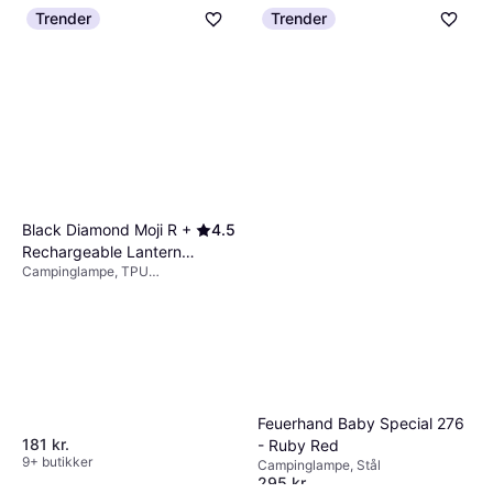
9+ butikker
9+ butikker
Trender
Trender
Black Diamond Moji R +
4.5
Rechargeable Lantern
Campinglampe, TPU
Azurite
(Thermoplastic Polyurethane),
Plast
Feuerhand Baby Special 276
181 kr.
- Ruby Red
9+ butikker
Campinglampe, Stål
295 kr.