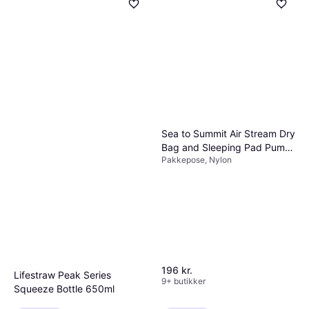
Sea to Summit Air Stream Dry
Bag and Sleeping Pad Pump
Pakkepose, Nylon
Sack
196 kr.
Lifestraw Peak Series
9+ butikker
Squeeze Bottle 650ml
Vandrensning