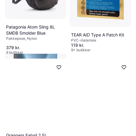
Patagonia Atom Sling 8L
SMDB Smolder Blue
TEAR AID Type A Patch Kit
Pakkepose, Nylon
PVC-materiale
119 kr.
379 kr.
9+ butikker
9 butikker
Lifestraw Peak Series
Personal Water Filter
Vandrensning
178 kr.
9+ butikker
Grangers Fabsil 2.5L