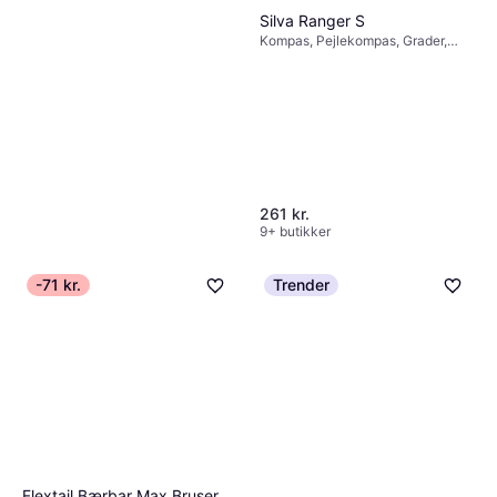
Silva Ranger S
Kompas, Pejlekompas, Grader,
1:25000, 1:50000
261 kr.
9+ butikker
-71 kr.
Trender
Ledlenser ML4 Warm
Campinglampe, Plast
225 kr.
9+ butikker
Flextail Bærbar Max Bruser