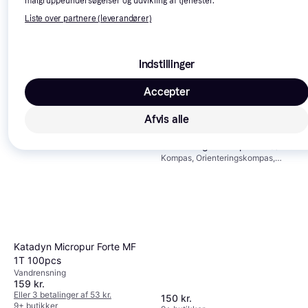
målgruppeundersøgelser og udvikling af tjenester.
Campinglampe
Liste over partnere (leverandører)
675 kr.
Eller 3 betalinger af 225 kr.
Trender
9+ butikker
Katadyn BeFree Filter AC 1.0
L Slate Blue
Indstillinger
Vandrensning
399 kr.
Accepter
9+ butikker
Afvis alle
Silva Ranger Kompas
4.6
Kompas, Orienteringskompas,
1:50000, 1:25000
Katadyn Micropur Forte MF
1T 100pcs
Vandrensning
159 kr.
Eller 3 betalinger af 53 kr.
150 kr.
9+ butikker