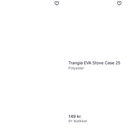
Lifestraw Peak Series Gravity
Filter System 8L
Vandrensning, Nylon
696 kr.
9+ butikker
Trangia EVA Stove Case 25
Polyester
149 kr.
9+ butikker
Petromax HK500