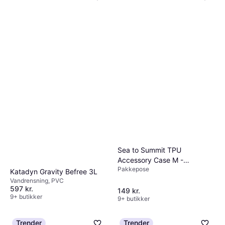
Sea to Summit TPU
Accessory Case M -
Pakkepose
Transparent
Katadyn Gravity Befree 3L
Vandrensning, PVC
597 kr.
149 kr.
9+ butikker
9+ butikker
Trender
Trender