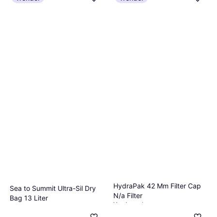
HydraPak 42 Mm Filter Cap
Sea to Summit Ultra-Sil Dry
N/a Filter
Bag 13 Liter
Vandrensning
Pakkepose, Nylon
270 kr.
164 kr.