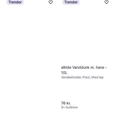
291 kr.
Trender
Trender
9+ butikker
allride Vanddunk m. hane -
10L
Vandbeholder, Plast, Med tap
76 kr.
9+ butikker