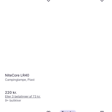
Eller 3 betalinger af 90 kr.
9+ butikker
9 butikker
NiteCore LR40
Campinglampe, Plast
220 kr.
Eller 3 betalinger af 73 kr.
9+ butikker