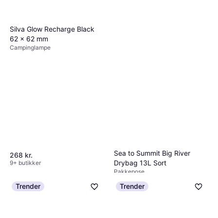
brugere for at få et indtryk af kvaliteten.
eller ekstra lommer, og sammenlign disse med
prisen for at finde den bedste værdi. Brug
Silva Glow Recharge Black
PriceRunner til nemt at sammenligne
62 x 62 mm
produkter og finde de bedste tilbud.
Campinglampe
Sea to Summit Big River
268 kr.
Drybag 13L Sort
9+ butikker
Pakkepose
280 kr.
Trender
Trender
8 butikker