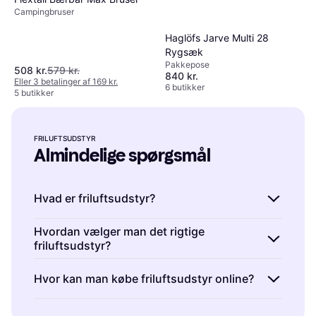
Campingbruser
Haglöfs Jarve Multi 28
Rygsæk
Pakkepose
508 kr.
579 kr.
840 kr.
Eller 3 betalinger af 169 kr.
6 butikker
5 butikker
FRILUFTSUDSTYR
Almindelige spørgsmål
Hvad er friluftsudstyr?
Friluftsudstyr er udstyr designet til
Hvordan vælger man det rigtige
friluftsudstyr?
udendørsaktiviteter som camping, vandreture
og fiskeri. Det omfatter telte, soveposer,
Det rigtige friluftsudstyr vælges ved at
Hvor kan man købe friluftsudstyr online?
rygsække og andre nødvendigheder. Når du
overveje din aktivitet, miljøet og personlige
vælger friluftsudstyr, skal du overveje
præferencer. Friluftsudstyr skal matche dine
Du kan købe friluftsudstyr online hos mange
faktorer som vejrforhold, aktivitetstype og