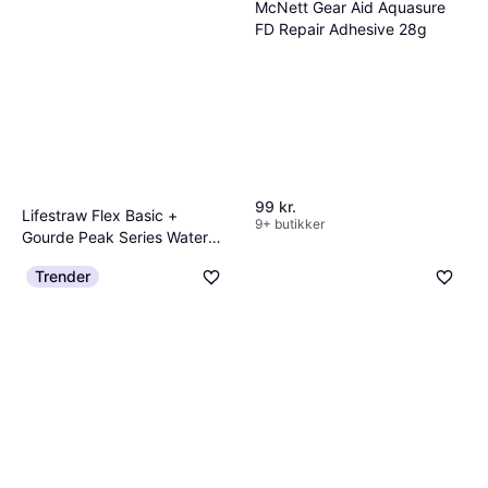
McNett Gear Aid Aquasure
FD Repair Adhesive 28g
99 kr.
Lifestraw Flex Basic +
9+ butikker
Gourde Peak Series Water
Vandrensning, Plast
Filter
280 kr.
Trender
9+ butikker