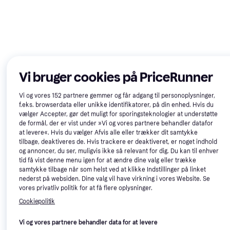
Vi bruger cookies på PriceRunner
Lifeventure Tritan Flask 1L
Navy
Vi og vores
152
partnere gemmer og får adgang til personoplysninger,
Vandbeholder
f.eks. browserdata eller unikke identifikatorer, på din enhed. Hvis du
vælger Accepter, gør det muligt for sporingsteknologier at understøtte
149 kr.
9+ butikker
de formål, der er vist under »Vi og vores partnere behandler datafor
Lifestraw Go Stainless Steel
at levere«. Hvis du vælger Afvis alle eller trækker dit samtykke
Water Filter 500 ml
tilbage, deaktiveres de. Hvis trackere er deaktiveret, er noget indhold
Vandbeholder
og annoncer, du ser, muligvis ikke så relevant for dig. Du kan til enhver
tid få vist denne menu igen for at ændre dine valg eller trække
349 kr.
samtykke tilbage når som helst ved at klikke Indstillinger på linket
8 butikker
nederst på websiden. Dine valg vil have virkning i vores Website. Se
vores privatliv politik for at få flere oplysninger.
Cookiepolitik
Vi og vores partnere behandler data for at levere