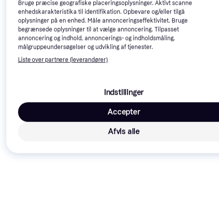
Bruge præcise geografiske placeringsoplysninger. Aktivt scanne
enhedskarakteristika til identifikation. Opbevare og/eller tilgå
oplysninger på en enhed. Måle annonceringseffektivitet. Bruge
begrænsede oplysninger til at vælge annoncering. Tilpasset
annoncering og indhold, annoncerings- og indholdsmåling,
målgruppeundersøgelser og udvikling af tjenester.
Sea to Summit Folding
Liste over partnere (leverandører)
Bucket 20L
Vandbeholder, Nylon,
Sammenklappelig
Indstillinger
247 kr.
Accepter
9+ butikker
Afvis alle
Elite Fly Tex Green
Drikkedunk, 550ml
Vandbeholder
45 kr.
9+ butikker