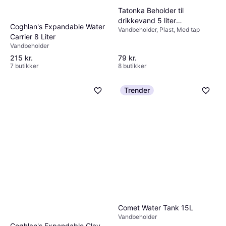
Tatonka Beholder til
drikkevand 5 liter
Coghlan's Expandable Water
Vandbeholder, Plast, Med tap
sammenklappelig
Carrier 8 Liter
Vandbeholder
215 kr.
79 kr.
7 butikker
8 butikker
Trender
Comet Water Tank 15L
Vandbeholder
Coghlan's Expandable Clay