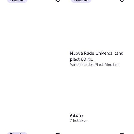
Nuova Rade Universal tank
plast 60 ltr.
Vandbeholder, Plast, Med tap
800x360x230mm
644 kr.
7 butikker