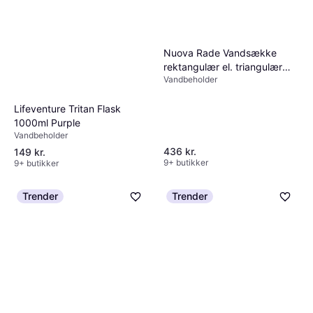
beholderen efter brug. Det er vigtigt at
rense beholderen i alle kroge.
Vanddunk med
filter
– dem findes der
Nuova Rade Vandsække
ikke ret mange af. Men hvis du ikke er
rektangulær el. triangulær
helt sikker på vandkvaliteten, så vælg et
Vandbeholder
Flex vandtank 74x84 75L
vandrensningssystem, der renser vandet
Lifeventure Tritan Flask
før det kommer i dunken.
1000ml Purple
Vandbeholder
436 kr.
149 kr.
9+ butikker
9+ butikker
Trender
Trender