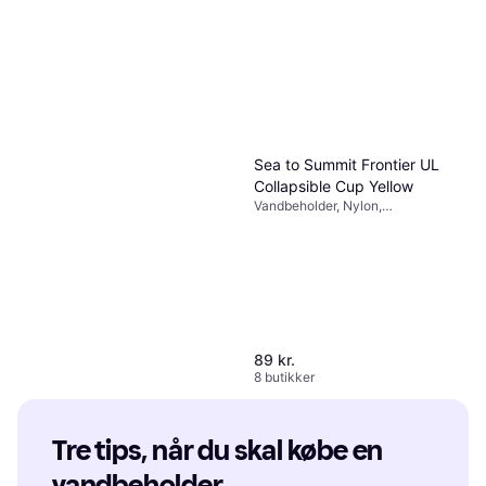
Sea to Summit Frontier UL
Collapsible Cup Yellow
Vandbeholder, Nylon,
Sammenklappelig
89 kr.
8 butikker
Trek Team Drikkedunk 550
ml
Tre tips, når du skal købe en 
Vandbeholder, Med tap
vandbeholder 
47 kr.