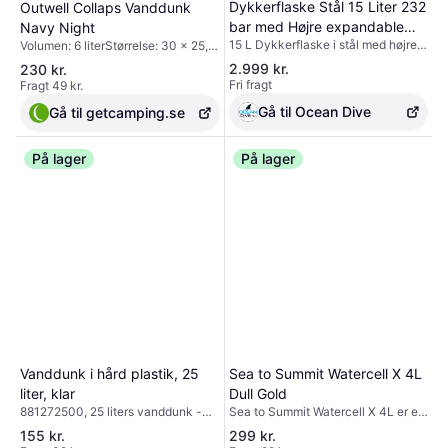
Dykkerflaske Stål 15 Liter 232
Outwell Collaps Vanddunk
bar med Højre expandable
Navy Night
15 L Dykkerflaske i stål med højre
Volumen: 6 literStørrelse: 30 x 25,5
ventil Blind Plug og Fod.
expandable ventil. Til det lange
cmPakkestørrelse: 30 x 25,5 x 8
2.999 kr.
230 kr.
dyk.
cmVægt: 0,612 kgSmart
Fri fragt
Fragt 49 kr.
sammenklappelig vandbeholder
med bærehåndtag og tappehane.
Gå til Ocean Dive
Gå til getcamping.se
Fremstillet i TPE og plast, som er
nemt at rengøre og giver stabilitet,
så beholderen ikke klapper
På lager
På lager
sammen utilsigtet.
Sammenklappelig design giver en
meget lille pakkestørrelse.Outwell
Collaps Vandbeholder 6 liter Navy
NightSammenklappeligMed
bærehåndtag, tappehane og
lågLille pakkestørrelseNem at åbne
og lukkeBrudsikkert materialeTåler
opvaskemaskineFri for BPA
(Bisphenol A)
Vanddunk i hård plastik, 25
Sea to Summit Watercell X 4L
liter, klar
Dull Gold
881272500, 25 liters vanddunk -
Sea to Summit Watercell X 4L er en
Perfekt til store mængder
avanceret, sammenklappelig
155 kr.
299 kr.
drikkevand Vanddunk på 25 liter
vandbeholder designet til sikker