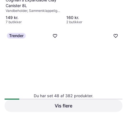
Canister 8L
Vandbeholder, Sammenklappelig,
Med tap
149 kr.
160 kr.
7 butikker
2 butikker
Trender
Koopman Redcliffs Foldbar
Vanddunk 20 L
Vandbeholder
Du har set 48 af 382 produkter.
Vis flere
Camp4 Drikkedunk
sammenklappelig 5,5 liter
Vandbeholder