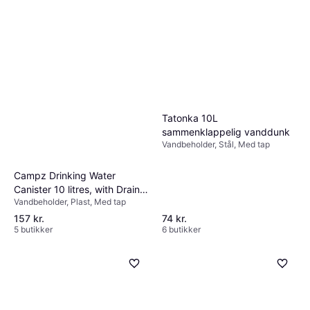
Tatonka 10L
sammenklappelig vanddunk
Vandbeholder, Stål, Med tap
Campz Drinking Water
Canister 10 litres, with Drain
Vandbeholder, Plast, Med tap
Cock
157 kr.
74 kr.
5 butikker
6 butikker