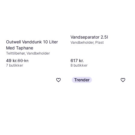
Dafi Filterflaske Solid 0.7 L
Rosa
Vandbeholder, Plast
Vandseparator 2.5l
Outwell Vanddunk 10 Liter
94 kr.
Vandbeholder, Plast
Eller 3 betalinger af 31 kr.
Med Taphane
7 butikker
Telttilbehør, Vandbeholder
49 kr.
60 kr.
617 kr.
7 butikker
8 butikker
Trender