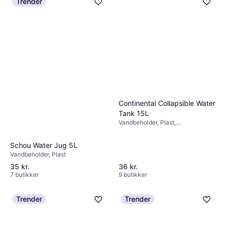
Trender
Lifeventure Tritan Flaske
2000 ml
Vandbeholder
179 kr.
9 butikker
Continental Collapsible Water
Tank 15L
Vandbeholder, Plast,
Sammenklappelig
Schou Water Jug ​​5L
Vandbeholder, Plast
35 kr.
36 kr.
7 butikker
9 butikker
Trender
Trender