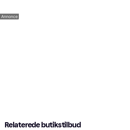
98 kr.
39 kr.
2 butikker
4 butikker
1
2
3
...
6
...
8
Annonce
Relaterede butikstilbud