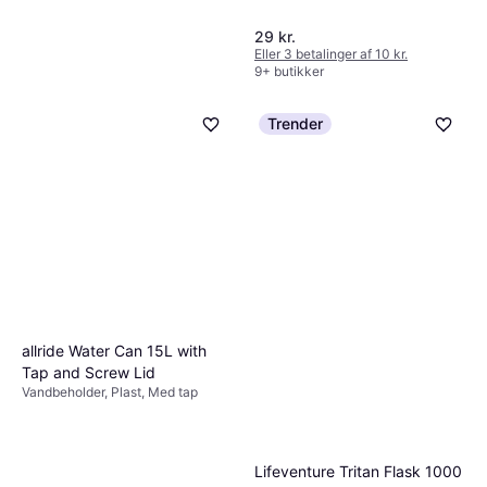
29 kr.
Eller 3 betalinger af 10 kr.
9+ butikker
Trender
Dafi Solid Filterflaske
Cappuccino 0.7 L
allride Water Can 15L with
Vandbeholder
Tap and Screw Lid
Vandbeholder, Plast, Med tap
95 kr.
Eller 3 betalinger af 32 kr.
9+ butikker
Lifeventure Tritan Flask 1000