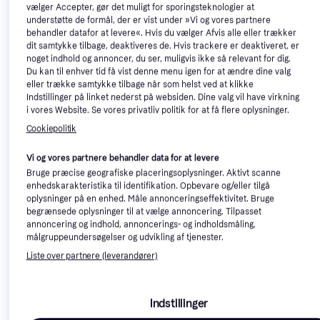
vælger Accepter, gør det muligt for sporingsteknologier at
understøtte de formål, der er vist under »Vi og vores partnere
Medi Lusi lusekam
behandler datafor at levere«. Hvis du vælger Afvis alle eller trækker
Lusekam
dit samtykke tilbage, deaktiveres de. Hvis trackere er deaktiveret, er
noget indhold og annoncer, du ser, muligvis ikke så relevant for dig.
Dr. Junghans Medical
Du kan til enhver tid få vist denne menu igen for at ændre dine valg
Tættekam Hvid
eller trække samtykke tilbage når som helst ved at klikke
53 kr.
Lusekam
Indstillinger på linket nederst på websiden. Dine valg vil have virkning
9 butikker
25 kr.
i vores Website. Se vores privatliv politik for at få flere oplysninger.
8 butikker
Annonce
Cookiepolitik
Vi og vores partnere behandler data for at levere
Bruge præcise geografiske placeringsoplysninger. Aktivt scanne
enhedskarakteristika til identifikation. Opbevare og/eller tilgå
oplysninger på en enhed. Måle annonceringseffektivitet. Bruge
begrænsede oplysninger til at vælge annoncering. Tilpasset
annoncering og indhold, annoncerings- og indholdsmåling,
målgruppeundersøgelser og udvikling af tjenester.
Liste over partnere (leverandører)
Indstillinger