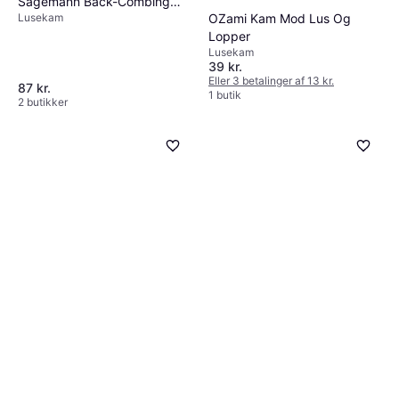
Sägemann Back-Combing
OZami Kam Mod Lus Og
Lusekam
Comb 189R-499R
Lopper
Lusekam
39 kr.
Eller 3 betalinger af 13 kr.
87 kr.
1 butik
2 butikker