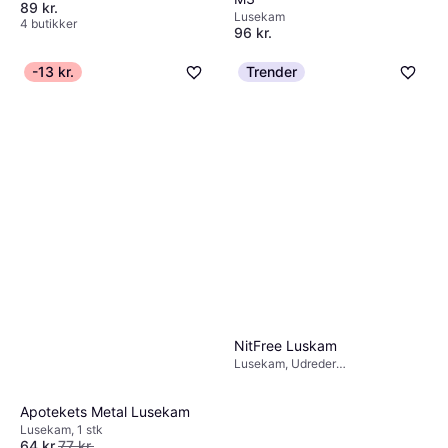
89 kr.
Lusekam
4 butikker
96 kr.
4 butikker
-13 kr.
Trender
NitFree Luskam
Lusekam, Udreder
sammenfiltringer
Apotekets Metal Lusekam
Lusekam, 1 stk
64 kr.
77 kr.