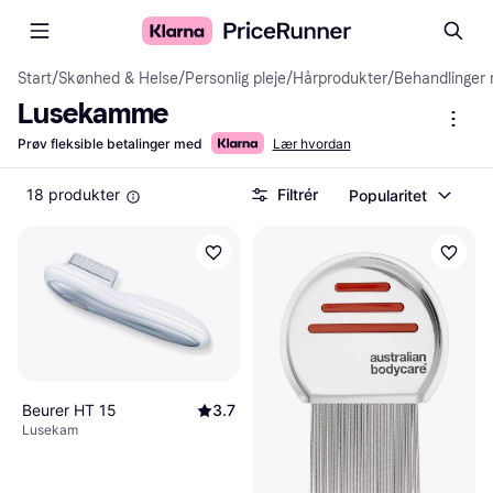
Start
/
Skønhed & Helse
/
Personlig pleje
/
Hårprodukter
/
Behandlinger 
Lusekamme
Prøv fleksible betalinger med
Lær hvordan
18 produkter
Filtrér
Popularitet
Beurer HT 15
3.7
Lusekam