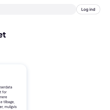
Log ind
Annonce
Annonce
t 
wserdata
t for
tnere
e tilbage,
r, muligvis