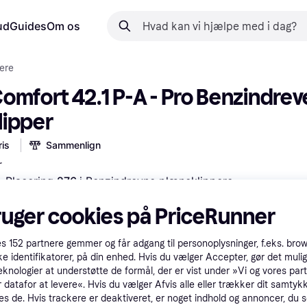
ud
Guides
Om os
ere
omfort 42.1 P-A - Pro Benzindreve
lipper
is
Sammenlign
r
Placering 
276 
i 
Benzindrevne plæneklippere
 betalinger med
Lær hvordan
ruger cookies på PriceRunner
es
152
partnere gemmer og får adgang til personoplysninger, f.eks. bro
ke identifikatorer, på din enhed. Hvis du vælger Accepter, gør det mulig
eknologier at understøtte de formål, der er vist under »Vi og vores par
 datafor at levere«. Hvis du vælger Afvis alle eller trækker dit samtykk
es de. Hvis trackere er deaktiveret, er noget indhold og annoncer, du se