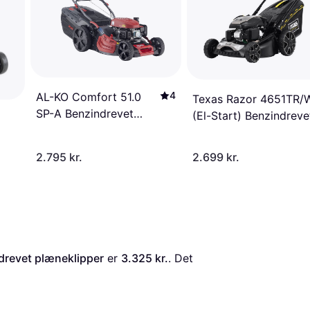
4
AL-KO Comfort 51.0
Texas Razor 4651TR/
SP-A Benzindrevet
(El-Start) Benzindreve
plæneklipper
plæneklipper
2.795 kr.
2.699 kr.
drevet plæneklipper
 er 
3.325 kr.
. Det 