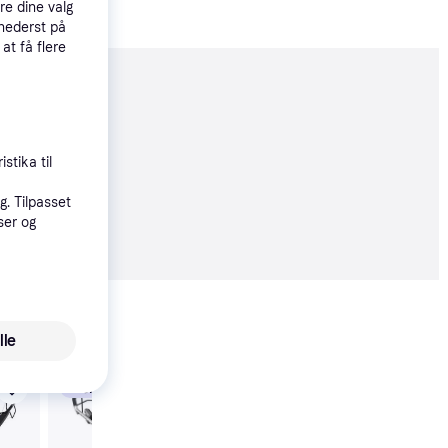
re dine valg
 nederst på
 at få flere
moveret
stika til
øbsgaranti
. Tilpasset
5 kr.
ser og
Vis alle
lle
Trender
Texas Premium 5390