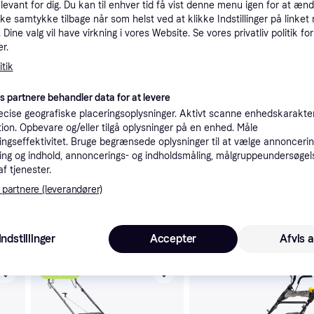
elevant for dig. Du kan til enhver tid få vist denne menu igen for at ænd
tioner
kke samtykke tilbage når som helst ved at klikke Indstillinger på linket
Dine valg vil have virkning i vores Website. Se vores privatliv politik for
r.
Pro
tik
es partnere behandler data for at levere
cise geografiske placeringsoplysninger. Aktivt scanne enhedskarakteri
K
ation. Opbevare og/eller tilgå oplysninger på en enhed. Måle
ngseffektivitet. Bruge begrænsede oplysninger til at vælge annoncering
3.32
ng og indhold, annoncerings- og indholdsmåling, målgruppeundersøgel
Bestillingsvare
af tjenester.
 partnere (leverandører)
 interesser.
Indstillinger
Accepter
Afvis a
50+