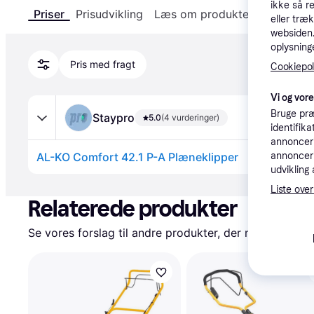
ikke så r
Priser
Prisudvikling
Læs om produktet
Specifika
eller træ
websiden. 
oplysninge
Pris med fragt
Cookiepoli
Vi og vor
Bruge præ
Staypro
5.0
(4 vurderinger)
identifik
annonceri
annonceri
AL-KO Comfort 42.1 P-A Plæneklipper
udvikling 
Annonce
Liste over
Relaterede produkter
Se vores forslag til andre produkter, der matcher dine