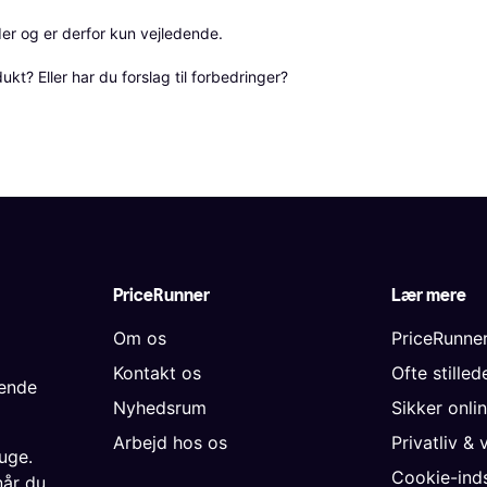
r og er derfor kun vejledende. 

? Eller har du forslag til forbedringer? 
PriceRunner
Lær mere
Om os
PriceRunne
Kontakt os
Ofte stille
gende
Nyhedsrum
Sikker onli
Arbejd hos os
Privatliv & 
uge.
Cookie-inds
når du