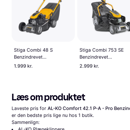
Stiga Combi 48 S
Stiga Combi 753 SE
Benzindrevet
Benzindrevet
plæneklipper
plæneklipper
1.999 kr.
2.999 kr.
Læs om produktet
Laveste pris for 
AL-KO Comfort 42.1 P-A - Pro Benzin
er den bedste pris lige nu hos 1 butik.
Sammenlign:
AL-KO Plæneklippere