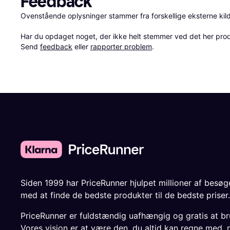
Feedback
Ovenstående oplysninger stammer fra forskellige eksterne kilde
Har du opdaget noget, der ikke helt stemmer ved det her produkt
Send 
feedback
 eller 
rapporter problem
.
Siden 1999 har PriceRunner hjulpet millioner af besø
med at finde de bedste produkter til de bedste priser.
PriceRunner er fuldstændig uafhængig og gratis at br
Vores vision er at være den, du altid kan regne med, 