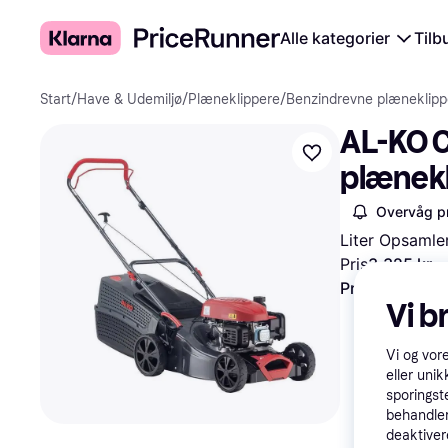
Alle kategorier
Tilb
Start
/
Have & Udemiljø
/
Plæneklippere
/
Benzindrevne plæneklipp
AL-KO C
plænek
Overvåg pr
Liter Opsamle
Pris
3.325 kr.
·
Prøv fleksible
Vi b
Vi og vor
eller unik
sporingst
behandler
deaktiver