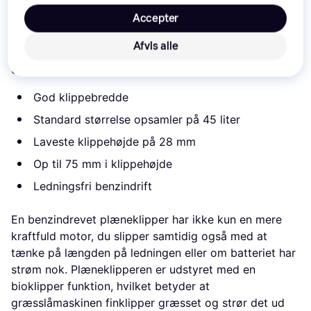
Texas Razor 4210TR er et perfekt værktøj til at holde
Accepter
din græsplæne trimmet. Med hjælp fra den justerbare
klippehøjde på mellem 28-75 mm, kan du selv vælge
Afvis alle
om du vil klippe græsplænen kort eller bare fintrimme
den.
God klippebredde
Standard størrelse opsamler på 45 liter
Laveste klippehøjde på 28 mm
Op til 75 mm i klippehøjde
Ledningsfri benzindrift
En benzindrevet plæneklipper har ikke kun en mere
kraftfuld motor, du slipper samtidig også med at
tænke på længden på ledningen eller om batteriet har
strøm nok. Plæneklipperen er udstyret med en
bioklipper funktion, hvilket betyder at
græsslåmaskinen finklipper græsset og strør det ud