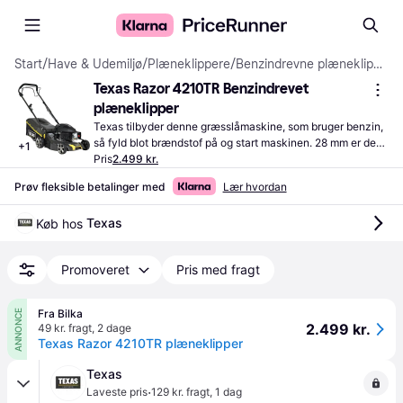
Start
/
Have & Udemiljø
/
Plæneklippere
/
Benzindrevne plæneklippere
Texas Razor 4210TR Benzindrevet 
plæneklipper
Texas tilbyder denne græsslåmaskine, som bruger benzin, 
så fyld blot brændstof på og start maskinen. 28 mm er den 
+
1
laveste justerbare klippehøjde, så vurdér, om du ønsker 
Pris
2.499 kr.
græsset kortere.
Prøv fleksible betalinger med
Lær hvordan
Texas
Køb hos 
Promoveret
Pris med fragt
Fra Bilka
ANNONCE
2.499 kr.
49 kr. fragt
,
2 dage
Texas Razor 4210TR plæneklipper
Texas
·
Laveste pris
129 kr. fragt
,
1 dag