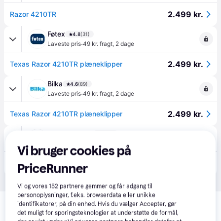
2.499 kr.
Razor 4210TR
Føtex
4.8
(31)
·
Laveste pris
49 kr. fragt
,
2 dage
2.499 kr.
Texas Razor 4210TR plæneklipper
Bilka
4.6
(89)
·
Laveste pris
49 kr. fragt
,
2 dage
2.499 kr.
Texas Razor 4210TR plæneklipper
Homeshop.dk
4.0
(1)
·
Laveste pris
174 kr. fragt
,
2-4 dage
Vi bruger cookies på
2.499 kr.
Texas Plæneklipper Razor 4210TR
PriceRunner
Vi og vores
152
partnere gemmer og får adgang til
Relaterede produkter
personoplysninger, f.eks. browserdata eller unikke
identifikatorer, på din enhed. Hvis du vælger Accepter, gør
det muligt for sporingsteknologier at understøtte de formål,
Se vores forslag til andre produkter, der matcher dine 