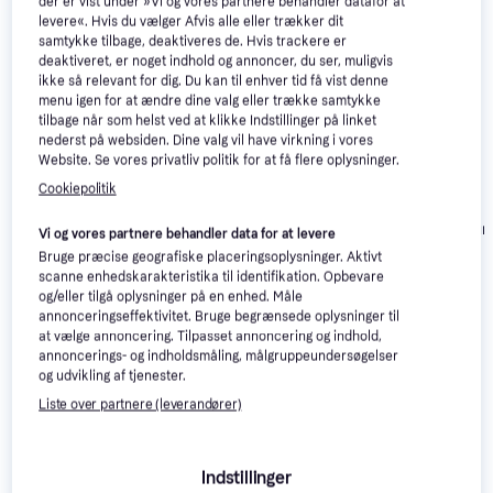
der er vist under »Vi og vores partnere behandler datafor at
interesser.
Vis alle
levere«. Hvis du vælger Afvis alle eller trækker dit
samtykke tilbage, deaktiveres de. Hvis trackere er
deaktiveret, er noget indhold og annoncer, du ser, muligvis
ikke så relevant for dig. Du kan til enhver tid få vist denne
menu igen for at ændre dine valg eller trække samtykke
tilbage når som helst ved at klikke Indstillinger på linket
nederst på websiden. Dine valg vil have virkning i vores
Website. Se vores privatliv politik for at få flere oplysninger.
Cookiepolitik
Texas Premiu
Texas Razor
Vi og vores partnere behandler data for at levere
5390TR/W
Stiga Combi 753 SE
4651TR/WE (El-Start)
Bruge præcise geografiske placeringsoplysninger. Aktivt
Benzindrevet
Benzindrevet
Benzindrevet
scanne enhedskarakteristika til identifikation. Opbevare
plæneklipper
plæneklipper
plæneklipper
og/eller tilgå oplysninger på en enhed. Måle
2.999 kr.
2.699 kr.
3.399 kr.
annonceringseffektivitet. Bruge begrænsede oplysninger til
at vælge annoncering. Tilpasset annoncering og indhold,
annoncerings- og indholdsmåling, målgruppeundersøgelser
Læs om produktet
og udvikling af tjenester.
Liste over partnere (leverandører)
Laveste pris for 
Texas Razor 4210TR Benzindrevet 
plæneklipper
 er 
2.499 kr.
 Det er den bedste pris lige 
nu blandt 
4
 butikker.
Indstillinger