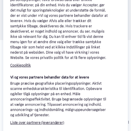
identifikatorer, på din enhed. Hvis du vælger Accepter, gør
det muligt for sporingsteknologier at understøtte de formål,
der er vist under »Vi og vores partnere behandler datafor at
levere«. Hvis du vælger Afvis alle eller trækker dit
samtykke tilbage, deaktiveres de. Hvis trackere er
deaktiveret, er noget indhold og annoncer, du ser, muligvis
ikke så relevant for dig. Du kan til enhver tid få vist denne
menu igen for at ændre dine valg eller trække samtykke
Relaterede produkter
tilbage når som helst ved at klikke Indstillinger på linket
nederst på websiden. Dine valg vil have virkning i vores
Se vores forslag til andre produkter, der matcher dine 
Website. Se vores privatliv politik for at få flere oplysninger.
interesser.
Vis alle
Cookiepolitik
50+
100+
Vi og vores partnere behandler data for at levere
Bruge præcise geografiske placeringsoplysninger. Aktivt
scanne enhedskarakteristika til identifikation. Opbevare
og/eller tilgå oplysninger på en enhed. Måle
annonceringseffektivitet. Bruge begrænsede oplysninger til
at vælge annoncering. Tilpasset annoncering og indhold,
annoncerings- og indholdsmåling, målgruppeundersøgelser
og udvikling af tjenester.
Dewalt
Makita
4.5
Ryobi
4.4
DCMWSP156N
Liste over partnere (leverandører)
DLM432PT2
OLM1833B Solo
Solo Batteridre