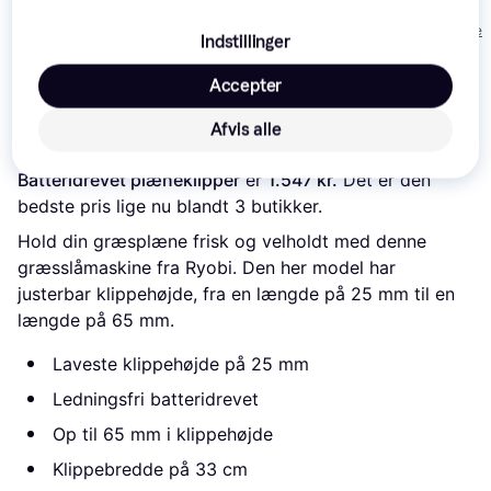
(2x5.0Ah)
Batteridrevet
plæneklipper
3.568 kr.
1.395 kr.
3.926 kr.
Batteridrevet
plæneklipper
Eller 3 betalinger af
Eller 3 betalinger af
Eller 3 betalinger 
Indstillinger
1.189 kr.
465 kr.
1.309 kr.
plæneklipper
Accepter
Læs om produktet
Afvis alle
Laveste pris for 
Ryobi RLM18X33B40 (1x4.0Ah) 
Batteridrevet plæneklipper
 er 
1.547 kr.
 Det er den 
bedste pris lige nu blandt 
3
 butikker.
Hold din græsplæne frisk og velholdt med denne
græsslåmaskine fra Ryobi. Den her model har
justerbar klippehøjde, fra en længde på 25 mm til en
længde på 65 mm.
Laveste klippehøjde på 25 mm
Ledningsfri batteridrevet
Op til 65 mm i klippehøjde
Klippebredde på 33 cm