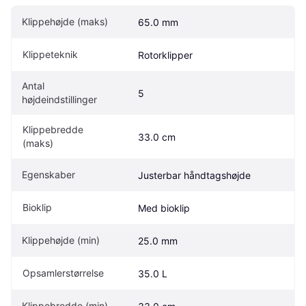
Klippehøjde (maks)
65.0 mm
Klippeteknik
Rotorklipper
Antal 
5
højdeindstillinger
Klippebredde 
33.0 cm
(maks)
Egenskaber
Justerbar håndtagshøjde
Bioklip
Med bioklip
Klippehøjde (min)
25.0 mm
Opsamlerstørrelse
35.0 L
Klippebredde (min)