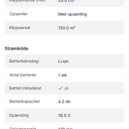
33.0 cm
Opsamler
Med opsamling
Klippeareal
150.0 m²
Strømkilde
Batteriteknologi
Li-ion
Antal batterier
1 stk
Batteri inkluderet
Ja
Batterikapacitet
4.0 Ah
Spænding
18.0 V
Opladningstid