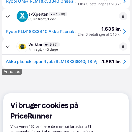
Ryobi One+ RLM18X33B40 Græsslåmaskine Elektrisk 33 cm Skærebredde --> På lager, levering hos dig 10-08-2026
Eller 3 betalinger af 516 kr.
avXperten
4.8
(428)
89 kr. fragt
,
1 dag
1.635 kr.
Ryobi RLM18X33B40 Akku Plæneklipper Uden Batteri - 33cm (18V)
Eller 3 betalinger af 545 kr.
Verkter
4.5
(86)
Fri fragt
,
4-5 dage
1.861 kr.
Akku plæneklipper Ryobi RLM18X33B40; 18 V; 1x4,0 Ah batt.
Annonce
Vi bruger cookies på
PriceRunner
Vi og vores
152
partnere gemmer og får adgang til
personoplysninger, f.eks. browserdata eller unikke