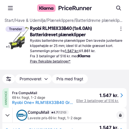
Start
/
Have & Udemiljø
/
Plæneklippere
/
Batteridrevne plæneklippere
Ryobi RLM18X33B40 (1x4.0Ah) 
Trender
Batteridrevet plæneklipper
Ryobis batteridrevne plæneklipper Den laveste justerbare 
klippehøjde er 25 mm; ideel til at holde græsset kort.
+
1
Sammenlign priser fra
1.547 kr.
til
1.861 kr.
Fra 3 betalinger af 516 kr. med
Prøv fleksible betalinger*
Promoveret
Pris med fragt
Fra CompuMail
ANNONCE
1.547 kr.
69 kr. fragt
,
1-2 dage
Eller 3 betalinger af 516 kr.
Ryobi One+ RLM18X33B40 Græsslåmaskine Elektrisk 33 cm Skærebredde --> På lager, levering hos dig 10-08-2026
CompuMail
4.7
(1210)
·
Laveste pris
69 kr. fragt
,
1-2 dage
1.547 kr.