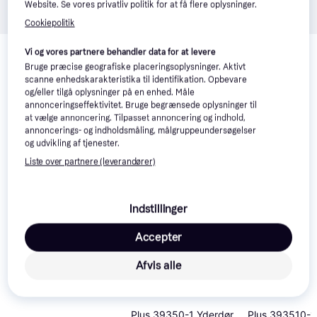
Website. Se vores privatliv politik for at få flere oplysninger.
Cookiepolitik
Relaterede produkter
Vi og vores partnere behandler data for at levere
Se vores forslag til andre produkter, der matcher dine 
Bruge præcise geografiske placeringsoplysninger. Aktivt
scanne enhedskarakteristika til identifikation. Opbevare
interesser.
Vis alle
og/eller tilgå oplysninger på en enhed. Måle
annonceringseffektivitet. Bruge begrænsede oplysninger til
at vælge annoncering. Tilpasset annoncering og indhold,
annoncerings- og indholdsmåling, målgruppeundersøgelser
og udvikling af tjenester.
Liste over partnere (leverandører)
Indstillinger
Accepter
Afvis alle
Fakro 869900
Yderdør (55x80cm)
Plus 39350-1 Yderdør
Plus 393510-1