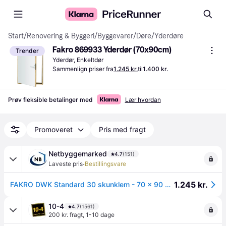
Start
/
Renovering & Byggeri
/
Byggevarer
/
Døre
/
Yderdøre
Fakro 869933 Yderdør (70x90cm)
Trender
Yderdør, Enkeltdør
Sammenlign priser fra
1.245 kr.
til
1.400 kr.
Prøv fleksible betalinger med
Lær hvordan
Promoveret
Pris med fragt
Netbyggemarked
4.7
(151)
·
Laveste pris
Bestillingsvare
1.245 kr.
FAKRO DWK Standard 30 skunklem - 70 x 90 cm
10-4
4.7
(1561)
200 kr. fragt
,
1-10 dage