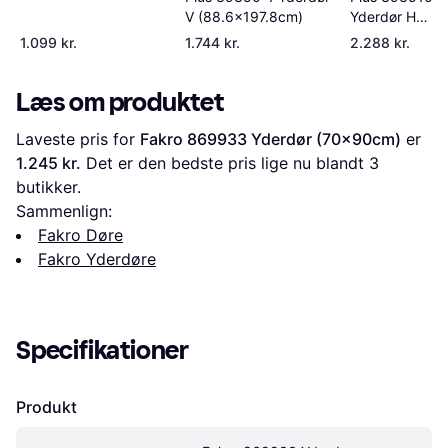
V (88.6x197.8cm)
Yderdør H
(88.6x197.8cm
1.099 kr.
1.744 kr.
2.288 kr.
Læs om produktet
Laveste pris for 
Fakro 869933 Yderdør (70x90cm)
 er 
1.245 kr.
 Det er den bedste pris lige nu blandt 
3
butikker.
Sammenlign:
Fakro Døre
Fakro Yderdøre
Specifikationer
Produkt