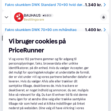
1.340 kr.
Fakro skunklem DWK Standard 70x90 hvid dør u=1,1
BAUHAUS
5.0
(3)
Bestillingsvare
1.400 kr.
Fakro skunklem DWK 70x90 cm m/håndtag
Annonce
Vi bruger cookies på
PriceRunner
Vi og vores
152
partnere gemmer og får adgang til
personoplysninger, f.eks. browserdata eller unikke
identifikatorer, på din enhed. Hvis du vælger Accepter, gør
det muligt for sporingsteknologier at understøtte de formål,
der er vist under »Vi og vores partnere behandler datafor at
levere«. Hvis du vælger Afvis alle eller trækker dit
samtykke tilbage, deaktiveres de. Hvis trackere er
deaktiveret, er noget indhold og annoncer, du ser, muligvis
ikke så relevant for dig. Du kan til enhver tid få vist denne
menu igen for at ændre dine valg eller trække samtykke
tilbage når som helst ved at klikke Indstillinger på linket
nederst på websiden. Dine valg vil have virkning i vores