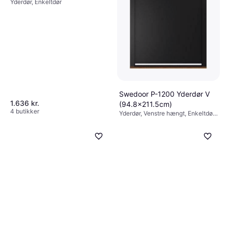
Yderdør, Enkeltdør
Yderdør (x)
Swedoor P-1200 Yderdør V
1.636 kr.
(94.8x211.5cm)
4 butikker
Yderdør, Venstre hængt, Enkeltdør,
Justérbar
3.780 kr.
5 butikker