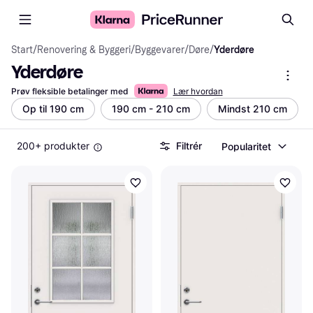
Start
/
Renovering & Byggeri
/
Byggevarer
/
Døre
/
Yderdøre
Yderdøre
Prøv fleksible betalinger med
Lær hvordan
Op til 190 cm
190 cm - 210 cm
Mindst 210 cm
200+ produkter
Filtrér
Popularitet