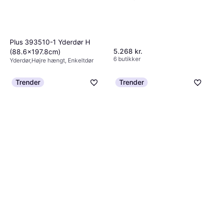
Plus 393510-1 Yderdør H
5.268 kr.
(88.6x197.8cm)
6 butikker
Yderdør,Højre hængt, Enkeltdør
2.288 kr.
6 butikker
Trender
Trender