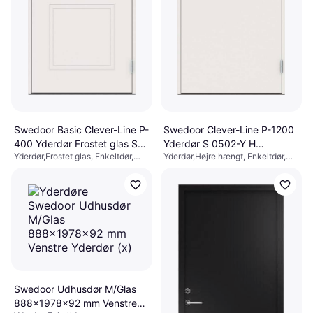
Swedoor Basic Clever-Line P-
Swedoor Clever-Line P-1200
400 Yderdør Frostet glas S
Yderdør S 0502-Y H
Yderdør,Frostet glas, Enkeltdør,
Yderdør,Højre hængt, Enkeltdør,
0502-Y (94.8x211.5cm)
(94.8x211.5cm)
AASA 8765, Justérbar
Justérbar
3.799 kr.
3.213 kr.
3 butikker
4 butikker
Swedoor Udhusdør M/Glas
888x1978x92 mm Venstre