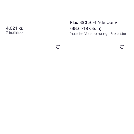
Plus 39350-1 Yderdør V
4.621 kr.
(88.6x197.8cm)
7 butikker
Yderdør, Venstre hængt, Enkeltdør
1.744 kr.
7 butikker