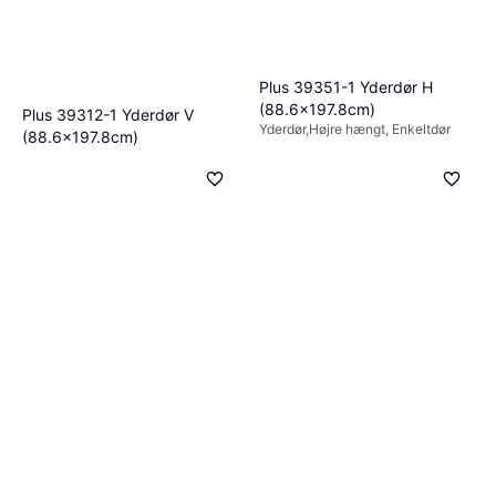
Plus 39351-1 Yderdør H
(88.6x197.8cm)
Plus 39312-1 Yderdør V
Yderdør,Højre hængt, Enkeltdør
(88.6x197.8cm)
1.766 kr.
Yderdør, Venstre hængt, Enkeltdør
7 butikker
2.473 kr.
7 butikker