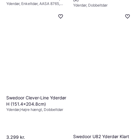
Yderdør, Enkeltdør, AASA 8765,
(94.8x211.5cm)
Yderdør, Dobbeltdør
Justérbar
3.213 kr.
2.799 kr.
5 butikker
8 butikker
Swedoor Clever-Line Yderdør
H (151.4x204.8cm)
Yderdør,Højre hængt, Dobbeltdør
Swedoor U82 Yderdør Klart
3.299 kr.