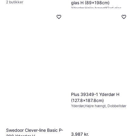
2 butikker
glas H (89x198cm)
Yderdør,Højre hængtKlart glas,
Enkeltdør
1.636 kr.
4 butikker
Plus 39349-1 Yderdør H
(127.8x187.8cm)
Yderdør,Højre hængt, Dobbeltdør
Swedoor Clever-line Basic P-
3.987 kr.