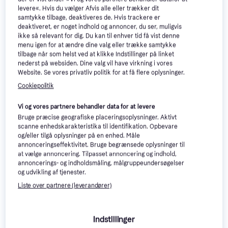
levere«. Hvis du vælger Afvis alle eller trækker dit
samtykke tilbage, deaktiveres de. Hvis trackere er
deaktiveret, er noget indhold og annoncer, du ser, muligvis
ikke så relevant for dig. Du kan til enhver tid få vist denne
Plus 39352-1 Yderdør Klart
Swedoor Clever-Line P-1200
menu igen for at ændre dine valg eller trække samtykke
glas V (88.6x197.8cm)
Yderdør S 9000-N
tilbage når som helst ved at klikke Indstillinger på linket
Yderdør, Venstre hængtKlart glas,
Yderdør, Enkeltdør, ASSA 8765,
(94.8x211.5cm)
nederst på websiden. Dine valg vil have virkning i vores
Enkeltdør
Justérbar
2.137 kr.
3.899 kr.
4.449 kr.
Website. Se vores privatliv politik for at få flere oplysninger.
7 butikker
Trender
5 butikker
Cookiepolitik
Vi og vores partnere behandler data for at levere
Bruge præcise geografiske placeringsoplysninger. Aktivt
scanne enhedskarakteristika til identifikation. Opbevare
og/eller tilgå oplysninger på en enhed. Måle
annonceringseffektivitet. Bruge begrænsede oplysninger til
at vælge annoncering. Tilpasset annoncering og indhold,
annoncerings- og indholdsmåling, målgruppeundersøgelser
og udvikling af tjenester.
Liste over partnere (leverandører)
Indstillinger