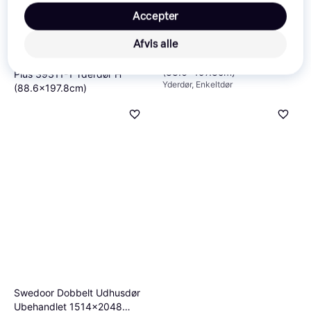
Accepter
Afvis alle
Plus 39353-1 Yderdør
(88.6x197.8cm)
Plus 39311-1 Yderdør H
Yderdør, Enkeltdør
(88.6x197.8cm)
Yderdør,Højre hængt, Enkeltdør
2.138 kr.
7 butikker
2.473 kr.
8 butikker
Swedoor Dobbelt Udhusdør
Ubehandlet 1514x2048