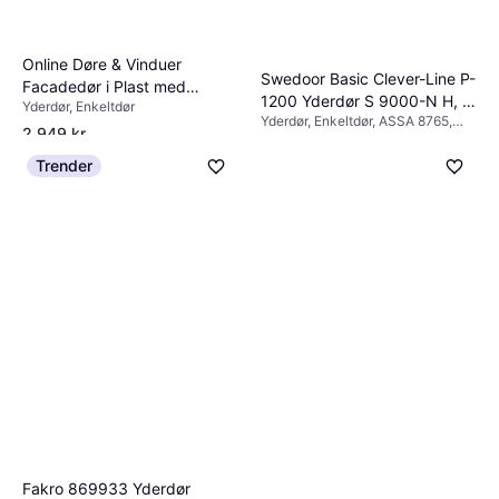
Online Døre & Vinduer
Swedoor Basic Clever-Line P-
Facadedør i Plast med
1200 Yderdør S 9000-N H, V
Yderdør, Enkeltdør
Vindue - Venstre Ind Yderdør
Yderdør, Enkeltdør, ASSA 8765,
(94.8x211.5cm)
(89x212cm)
2.949 kr.
Justérbar
3.899 kr.
4.449 kr.
1 butik
Trender
4 butikker
Fakro 869933 Yderdør