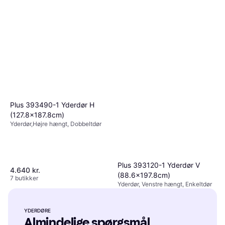
Plus 393490-1 Yderdør H
(127.8x187.8cm)
Yderdør,Højre hængt, Dobbeltdør
Plus 393120-1 Yderdør V
4.640 kr.
(88.6x197.8cm)
7 butikker
Yderdør, Venstre hængt, Enkeltdør
3.057 kr.
7 butikker
YDERDØRE
Almindelige spørgsmål