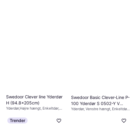
Swedoor Clever line Yderdør
Swedoor Basic Clever-Line P-
H (94.8x205cm)
100 Yderdør S 0502-Y V
Yderdør,Højre hængt, Enkeltdør,
Yderdør, Venstre hængt, Enkeltdør,
(94.8x211.5cm)
Justérbar
AASA 8765, Justérbar
3.899 kr.
3.549 kr.
Trender
5 butikker
4 butikker