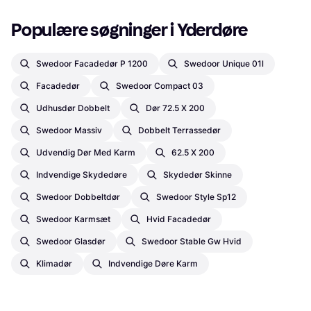
Populære søgninger i Yderdøre
Swedoor Facadedør P 1200
Swedoor Unique 01l
Facadedør
Swedoor Compact 03
Udhusdør Dobbelt
Dør 72.5 X 200
Swedoor Massiv
Dobbelt Terrassedør
Udvendig Dør Med Karm
62.5 X 200
Indvendige Skydedøre
Skydedør Skinne
Swedoor Dobbeltdør
Swedoor Style Sp12
Swedoor Karmsæt
Hvid Facadedør
Swedoor Glasdør
Swedoor Stable Gw Hvid
Klimadør
Indvendige Døre Karm