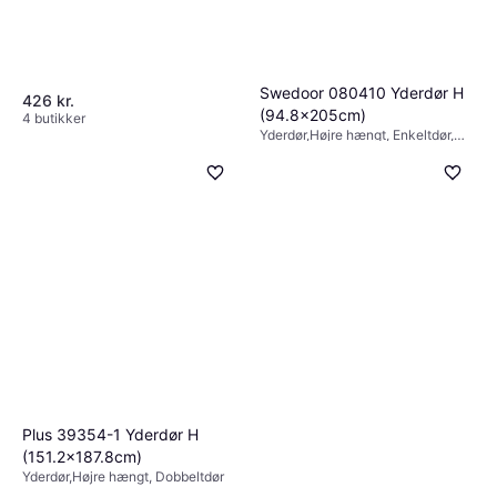
Swedoor 080410 Yderdør H
426 kr.
(94.8x205cm)
4 butikker
Yderdør,Højre hængt, Enkeltdør,
Justérbar
1.454 kr.
4 butikker
Plus 39354-1 Yderdør H
(151.2x187.8cm)
Yderdør,Højre hængt, Dobbeltdør