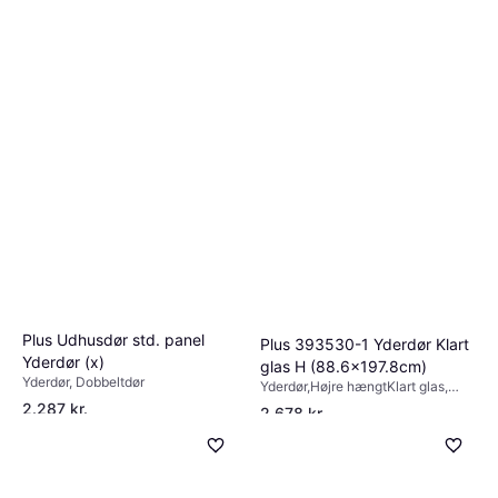
Plus Udhusdør std. panel
Plus 393530-1 Yderdør Klart
Yderdør (x)
glas H (88.6x197.8cm)
Yderdør, Dobbeltdør
Yderdør,Højre hængtKlart glas,
Enkeltdør
2.287 kr.
2.678 kr.
6 butikker
6 butikker