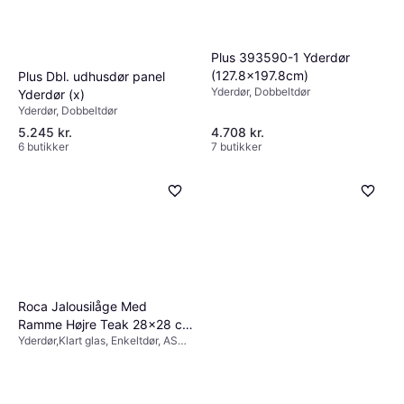
Plus 393590-1 Yderdør
(127.8x197.8cm)
Plus Dbl. udhusdør panel
Yderdør, Dobbeltdør
Yderdør (x)
Yderdør, Dobbeltdør
5.245 kr.
4.708 kr.
6 butikker
7 butikker
Roca Jalousilåge Med
Ramme Højre Teak 28x28 cm
Yderdør,Klart glas, Enkeltdør, ASSA
Yderdør Klart glas
2002
(100x200cm)