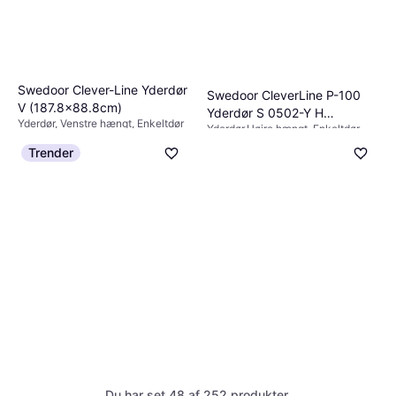
Swedoor Clever-Line Yderdør
Swedoor CleverLine P-100
V (187.8x88.8cm)
Yderdør S 0502-Y H
Yderdør, Venstre hængt, Enkeltdør
Yderdør,Højre hængt, Enkeltdør,
(94.8x211.5cm)
Justérbar
2.610 kr.
3.549 kr.
Trender
2 butikker
3 butikker
Du har set 48 af 252 produkter.