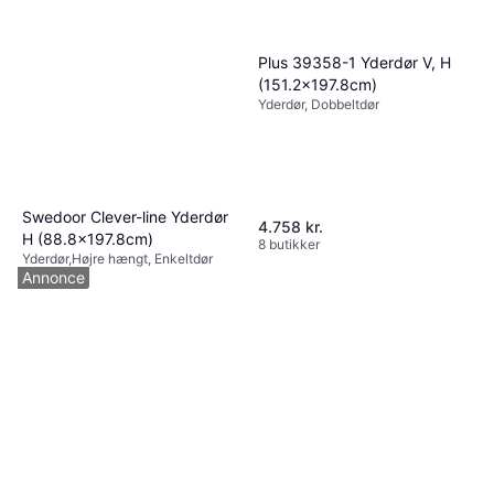
Plus 39358-1 Yderdør V, H
(151.2x197.8cm)
Yderdør, Dobbeltdør
Swedoor Clever-line Yderdør
4.758 kr.
H (88.8x197.8cm)
8 butikker
Yderdør,Højre hængt, Enkeltdør
Annonce
1.454 kr.
4 butikker