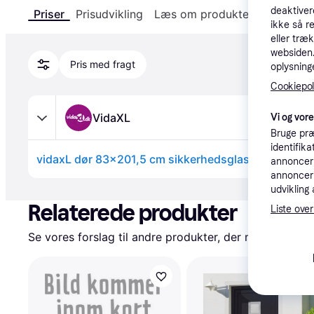
deaktiver
Priser
Prisudvikling
Læs om produktet
Specifika
ikke så r
eller træ
websiden. 
Pris med fragt
oplysninge
Cookiepoli
VidaXL
Vi og vor
Bruge præ
identifik
vidaxL dør 83x201,5 cm sikkerhedsglas og alumini
annonceri
annonceri
Annonce
udvikling 
Relaterede produkter
Liste over
Se vores forslag til andre produkter, der matcher dine