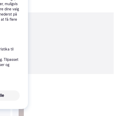
r, muligvis
re dine valg
 nederst på
 at få flere
moveret
stika til
6 kr.
. Tilpasset
82 kr./md.
ser og
Vis alle
lle
Trender
vidaXL Yderdør Sort