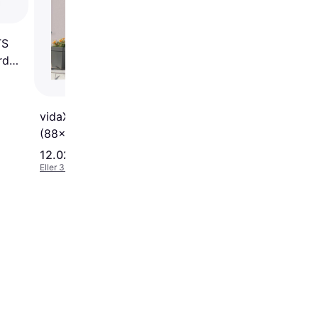
Hærdet Glas Alumini
(90x200cm) Yderdør
TS
Klart glas (90x200cm
rdør
vidaXL - Yderdør V
(88x190cm)
12.028 kr.
2.213 kr.
Eller 3 betalinger af 4.009 kr.
Eller 3 betalinger af 738 kr.