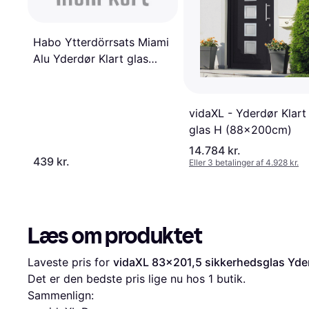
Habo Ytterdörrsats Miami
Alu Yderdør Klart glas
(90x210cm)
vidaXL - Yderdør Klart
glas H (88x200cm)
14.784 kr.
439 kr.
Eller 3 betalinger af 4.928 kr.
Læs om produktet
Laveste pris for 
vidaXL 83x201,5 sikkerhedsglas Yder
Det er den bedste pris lige nu hos 1 butik.
Sammenlign: