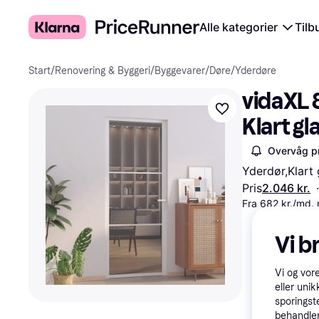
Alle kategorier
Tilb
Start
/
Renovering & Byggeri
/
Byggevarer
/
Døre
/
Yderdøre
vidaXL 
Klart g
Overvåg pr
Yderdør,Klart
Pris
2.046 kr.
·
Fra 682 kr./md.
Vi b
Vi og vor
eller unik
sporingst
behandler