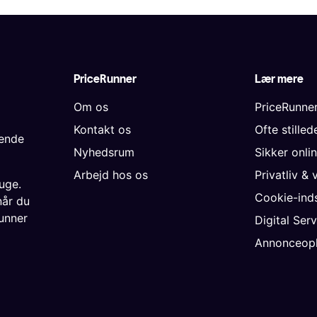
PriceRunner
Lær mere
Om os
PriceRunne
Kontakt os
Ofte stille
gende
Nyhedsrum
Sikker onli
Arbejd hos os
Privatliv & 
uge.
Cookie-inds
når du
unner
Digital Ser
Annonceopl