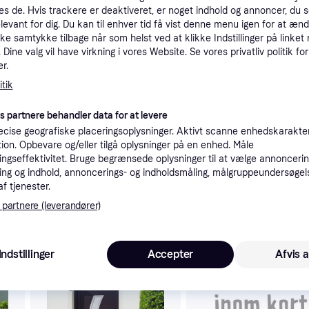
es de. Hvis trackere er deaktiveret, er noget indhold og annoncer, du se
tioner
elevant for dig. Du kan til enhver tid få vist denne menu igen for at ænd
kke samtykke tilbage når som helst ved at klikke Indstillinger på linket
Dine valg vil have virkning i vores Website. Se vores privatliv politik for
Pro
r.
tik
es partnere behandler data for at levere
cise geografiske placeringsoplysninger. Aktivt scanne enhedskarakteri
ation. Opbevare og/eller tilgå oplysninger på en enhed. Måle
2.04
um hvid
Fri fragt
,
4 dage
ngseffektivitet. Bruge begrænsede oplysninger til at vælge annoncering
Eller 6
ng og indhold, annoncerings- og indholdsmåling, målgruppeundersøgel
af tjenester.
 partnere (leverandører)
 interesser.
Indstillinger
Accepter
Afvis a