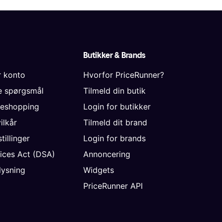
Butikker & Brands
r konto
Hvorfor PriceRunner?
de spørgsmål
Tilmeld din butik
neshopping
Login for butikker
vilkår
Tilmeld dit brand
tillinger
Login for brands
vices Act (DSA)
Annoncering
ysning
Widgets
PriceRunner API