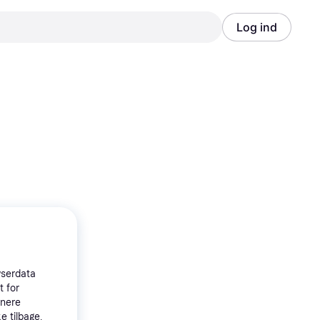
Log ind
Annonce
Annonce
wserdata
t for
tnere
e tilbage,