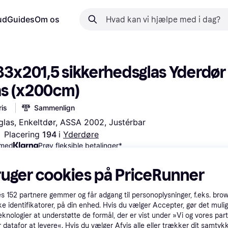
ud
Guides
Om os
83x201,5 sikkerhedsglas Yderdør 
las (x200cm)
is
Sammenlign
 glas, Enkeltdør, ASSA 2002, Justérbar
Placering 
194 
i 
Yderdøre
 med
Prøv fleksible betalinger*
ruger cookies på PriceRunner
es
152
partnere gemmer og får adgang til personoplysninger, f.eks. bro
ke identifikatorer, på din enhed. Hvis du vælger Accepter, gør det mulig
eknologier at understøtte de formål, der er vist under »Vi og vores par
 datafor at levere«. Hvis du vælger Afvis alle eller trækker dit samtykk