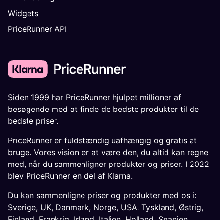
Widgets
PriceRunner API
Siden 1999 har PriceRunner hjulpet millioner af
besøgende med at finde de bedste produkter til de
bedste priser.
PriceRunner er fuldstændig uafhængig og gratis at
bruge. Vores vision er at være den, du altid kan regne
med, når du sammenligner produkter og priser. I 2022
blev PriceRunner en del af Klarna.
Du kan sammenligne priser og produkter med os i:
Sverige
,
UK
,
Danmark
,
Norge
,
USA
,
Tyskland
,
Østrig
,
Finland
,
Frankrig
,
Irland
,
Italien
,
Holland
,
Spanien