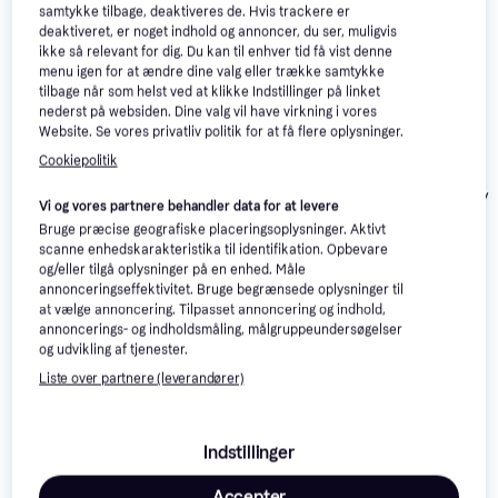
samtykke tilbage, deaktiveres de. Hvis trackere er
interesser.
Vis alle
deaktiveret, er noget indhold og annoncer, du ser, muligvis
ikke så relevant for dig. Du kan til enhver tid få vist denne
menu igen for at ændre dine valg eller trække samtykke
tilbage når som helst ved at klikke Indstillinger på linket
nederst på websiden. Dine valg vil have virkning i vores
Website. Se vores privatliv politik for at få flere oplysninger.
Cookiepolitik
Asics Gel-
4.7
Asics Gel-Kayano
5
Asics Gel-Kay
Vi og vores partnere behandler data for at levere
Kayano 14 -
30 W - Black/Glow
32 W -
Bruge præcise geografiske placeringsoplysninger. Aktivt
White/Fjord Grey
Yellow
Black/Graphite
1.350 kr.
scanne enhedskarakteristika til identifikation. Opbevare
Eller 3 betalinger af
Grey
og/eller tilgå oplysninger på en enhed. Måle
1.495 kr.
1.000 kr.
450 kr.
annonceringseffektivitet. Bruge begrænsede oplysninger til
at vælge annoncering. Tilpasset annoncering og indhold,
annoncerings- og indholdsmåling, målgruppeundersøgelser
Anmeldelser
og udvikling af tjenester.
Liste over partnere (leverandører)
Indstillinger
Accepter