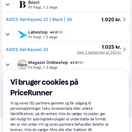
Boozt
Fri fragt
,
1-2 dage
1.020 kr.
ASICS Gel-Kayano 32 | Black | 36
Løbeshop
4.8
(12)
Fri fragt
,
1-2 dage
1.025 kr.
ASICS Gel-Kayano 32
Eller 3 betalinger af 342 kr.
Magasin Onlineshop
4.6
(14)
Fri fragt
,
1-2 dage
1.200 kr.
Asics Gelkayano 32 Løbesko Kvinde Sort Løbesko Str 38 - hos Magasin.
Vi bruger cookies på
PriceRunner
Produktet fås også hos 
1
butik
, som ikke er betalende 
Vis alle
kunde i denne kategori.
Vi og vores
152
partnere gemmer og får adgang til
personoplysninger, f.eks. browserdata eller unikke
identifikatorer, på din enhed. Hvis du vælger Accepter, gør
det muligt for sporingsteknologier at understøtte de formål,
Relaterede produkter
der er vist under »Vi og vores partnere behandler datafor at
levere«. Hvis du vælger Afvis alle eller trækker dit
Se vores forslag til andre produkter, der matcher dine 