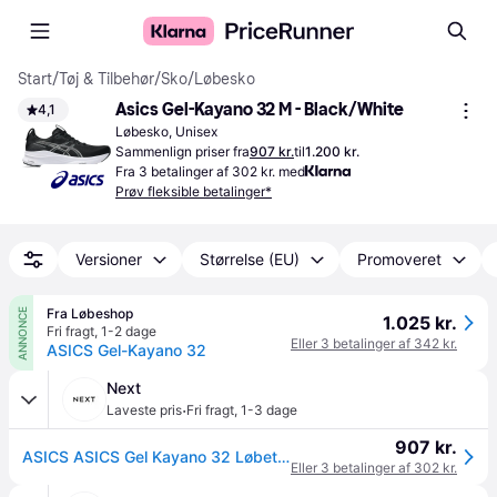
Start
/
Tøj & Tilbehør
/
Sko
/
Løbesko
Asics Gel-Kayano 32 M - Black/White
4,1
Løbesko, Unisex
Sammenlign priser fra
907 kr.
til
1.200 kr.
Fra 3 betalinger af 302 kr. med
Prøv fleksible betalinger*
Versioner
Størrelse (EU)
Promoveret
Fra Løbeshop
ANNONCE
1.025 kr.
Fri fragt
,
1-2 dage
Eller 3 betalinger af 342 kr.
ASICS Gel-Kayano 32
Next
·
Laveste pris
Fri fragt
,
1-3 dage
907 kr.
ASICS ASICS Gel Kayano 32 Løbetrænere
Eller 3 betalinger af 302 kr.