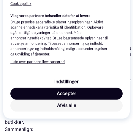
Cookiepolitik
Vi og vores partnere behandler data for at levere
Bruge præcise geografiske placeringsoplysninger. Aktivt
scanne enhedskarakteristika til identifikation. Opbevare
og/eller tilgå oplysninger på en enhed. Måle
annonceringseffektivitet. Bruge begrænsede oplysninger til
at vælge annoncering. Tilpasset annoncering og indhold,
vidaXL Engineered
vidaXL Engine
annoncerings- og indholdsmåling, målgruppeundersøgelser
Wood Concrete Grey
Wood Sonoma
og udvikling af tjenester.
Sofabord 50x50cm
Sofabord 50x
Liste over partnere (leverandører)
Venture Design York
Sofabord 40x40cm
487 kr.
572 kr.
685 kr.
Eller 3 betalinger af 162 kr.
Eller 3 betalinger 
Indstillinger
Accepter
Læs om produktet
Afvis alle
Laveste pris for 
vidaXL 8002 Sofabord 60x60cm
 er 
454 kr.
 Det er den bedste pris lige nu blandt 
2
butikker.
Sammenlign: