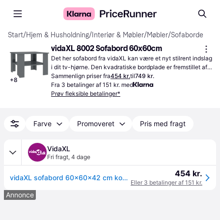
Start
/
Hjem & Husholdning
/
Interiør & Møbler
/
Møbler
/
Sofaborde
vidaXL 8002 Sofabord 60x60cm
Det her sofabord fra vidaXL kan være et nyt stilrent indslag 
i dit tv-hjørne. Den kvadratiske bordplade er fremstillet af 
MDF.
Sammenlign priser fra
454 kr.
til
749 kr.
+
8
Fra 3 betalinger af 151 kr. med
Prøv fleksible betalinger*
Farve
Promoveret
Pris med fragt
VidaXL
Fri fragt
,
4 dage
454 kr.
vidaXL sofabord 60x60x42 cm konstrueret træ sort
Eller 3 betalinger af 151 kr.
Annonce