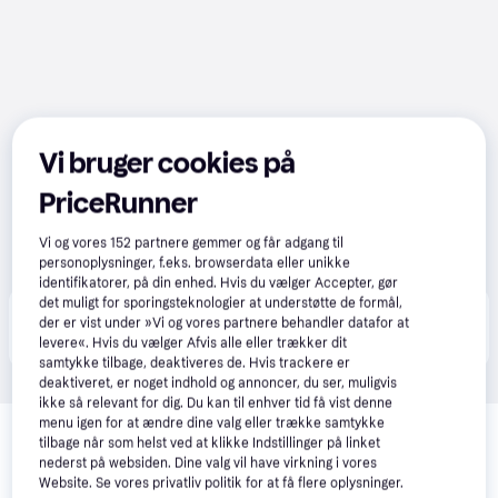
Vi bruger cookies på
PriceRunner
Vi og vores
152
partnere gemmer og får adgang til
personoplysninger, f.eks. browserdata eller unikke
identifikatorer, på din enhed. Hvis du vælger Accepter, gør
det muligt for sporingsteknologier at understøtte de formål,
Produktet fås også hos 
1
butik
, som ikke er betalende 
der er vist under »Vi og vores partnere behandler datafor at
Vis alle
kunde i denne kategori.
levere«. Hvis du vælger Afvis alle eller trækker dit
samtykke tilbage, deaktiveres de. Hvis trackere er
deaktiveret, er noget indhold og annoncer, du ser, muligvis
ikke så relevant for dig. Du kan til enhver tid få vist denne
Relaterede produkter
menu igen for at ændre dine valg eller trække samtykke
tilbage når som helst ved at klikke Indstillinger på linket
Se vores forslag til andre produkter, der matcher dine 
nederst på websiden. Dine valg vil have virkning i vores
interesser.
Vis alle
Website. Se vores privatliv politik for at få flere oplysninger.