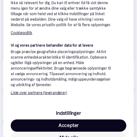
ikke så relevant for dig. Du kan til enhver tid få vist denne
menu igen for at ændre dine valg eller trække samtykke
tilbage når som helst ved at klikke Indstillinger på linket
nederst på websiden. Dine valg vil have virkning i vores
Website. Se vores privatliv politik for at få flere oplysninger.
Cookiepolitik
Vi og vores partnere behandler data for at levere
Bruge præcise geografiske placeringsoplysninger. Aktivt
scanne enhedskarakteristika til identifikation. Opbevare
og/eller tilgå oplysninger på en enhed. Måle
Brekz
annonceringseffektivitet. Bruge begrænsede oplysninger til
49 kr. fragt
,
5-8 dage
at vælge annoncering. Tilpasset annoncering og indhold,
414 kr.
annoncerings- og indholdsmåling, målgruppeundersøgelser
EukanubaLabrador Retriever hundefoder 12 kg
og udvikling af tjenester.
Eller 3 betalinger af 138 kr.
Liste over partnere (leverandører)
Foder & Fritid
49 kr. fragt
,
1-3 dage
Indstillinger
529 kr.
EUKANUBA Labrador Retriever 12 kg - 12 kg
Accepter
Produktet fås også hos 
2
butikker
, som ikke er 
Vis alle
betalende kunde i denne kategori.