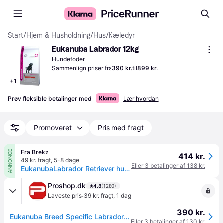
Start
/
Hjem & Husholdning
/
Hus
/
Kæledyr
Eukanuba Labrador 12kg
Hundefoder
Sammenlign priser fra
390 kr.
til
899 kr.
+
1
Prøv fleksible betalinger med
Lær hvordan
Promoveret
Pris med fragt
Fra Brekz
ANNONCE
414 kr.
49 kr. fragt
,
5-8 dage
Eller 3 betalinger af 138 kr.
EukanubaLabrador Retriever hundefoder 12 kg
Proshop.dk
4.8
(1280)
·
Laveste pris
39 kr. fragt
,
1 dag
390 kr.
Eukanuba Breed Specific Labrador Retriever Adult 12kg
Eller 3 betalinger af 130 kr.