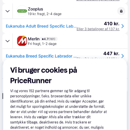
Zooplus
19 kr. fragt
,
2-4 dage
410 kr.
Eukanuba Adult Breed Specific Labrador Retriever - 12 kg
Eller 3 betalinger af 137 kr.
Merlin
4.7
(161)
Fri fragt
,
1-2 dage
447 kr.
Eukanuba Breed Specific Labrador Retriever Adult 12kg
Eller 3 betalinger af 149 kr.
Vi bruger cookies på
happii.dk
4.7
(127)
33 kr. fragt
,
1-2 dage
PriceRunner
414 kr.
Eukanuba Breed Specific Labrador Retriever Adult 12kg
Eller 3 betalinger af 138 kr.
Vi og vores
152
partnere gemmer og får adgang til
Annonce
personoplysninger, f.eks. browserdata eller unikke
identifikatorer, på din enhed. Hvis du vælger Accepter, gør
det muligt for sporingsteknologier at understøtte de formål,
der er vist under »Vi og vores partnere behandler datafor at
levere«. Hvis du vælger Afvis alle eller trækker dit
samtykke tilbage, deaktiveres de. Hvis trackere er
deaktiveret, er noget indhold og annoncer, du ser, muligvis