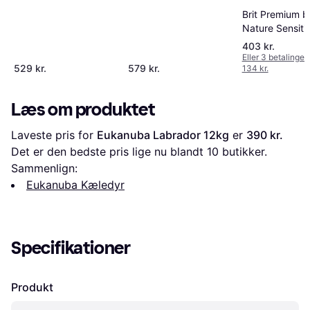
1-5 Large
Brit Premium b
Nature Sensiti
& Ris 15kg
403 kr.
Eller 3 betalinger 
529 kr.
579 kr.
134 kr.
Læs om produktet
Laveste pris for 
Eukanuba Labrador 12kg
 er 
390 kr.
Det er den bedste pris lige nu blandt 
10
 butikker.
Sammenlign:
Eukanuba Kæledyr
Specifikationer
Produkt