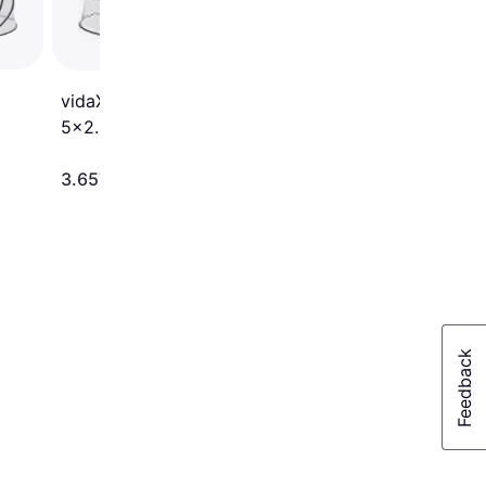
Ø550x275cm
vidaXL Pool Dome
5x2.5m
3.657 kr.
5.225 kr.