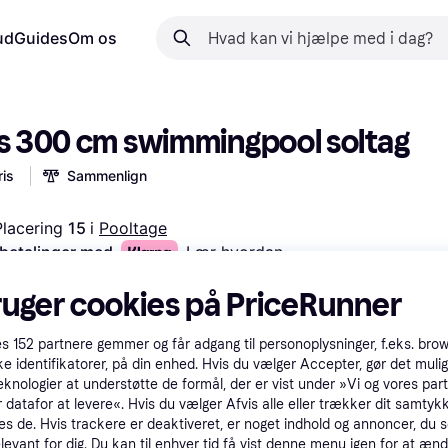
ud
Guides
Om os
ys 300 cm swimmingpool soltag
is
Sammenlign
Placering 
15 
i 
Pooltage
 betalinger med
Lær hvordan
ruger cookies på PriceRunner
es
152
partnere gemmer og får adgang til personoplysninger, f.eks. bro
ke identifikatorer, på din enhed. Hvis du vælger Accepter, gør det mulig
eknologier at understøtte de formål, der er vist under »Vi og vores par
 datafor at levere«. Hvis du vælger Afvis alle eller trækker dit samtykk
es de. Hvis trackere er deaktiveret, er noget indhold og annoncer, du se
elevant for dig. Du kan til enhver tid få vist denne menu igen for at ænd