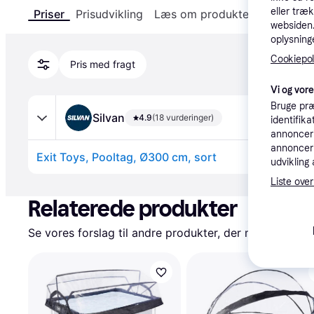
eller træ
Priser
Prisudvikling
Læs om produktet
Specifika
websiden. 
oplysninge
Cookiepoli
Pris med fragt
Vi og vor
Bruge præ
Silvan
4.9
(18 vurderinger)
identifik
annonceri
annonceri
Exit Toys, Pooltag, Ø300 cm, sort
udvikling 
Annonce
Liste over
Relaterede produkter
Se vores forslag til andre produkter, der matcher dine