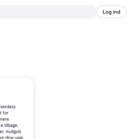
Log ind
Annonce
Annonce
wserdata
t for
tnere
e tilbage,
r, muligvis
re dine valg