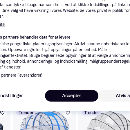
kke samtykke tilbage når som helst ved at klikke Indstillinger på linket
tioner
Dine valg vil have virkning i vores Website. Se vores privatliv politik for
r.
tik
Pro
es partnere behandler data for at levere
cise geografiske placeringsoplysninger. Aktivt scanne enhedskarakteri
ation. Opbevare og/eller tilgå oplysninger på en enhed. Måle
ngseffektivitet. Bruge begrænsede oplysninger til at vælge annoncering
ng og indhold, annoncerings- og indholdsmåling, målgruppeundersøgel
98
Bestillingsvare
af tjenester.
 partnere (leverandører)
Indstillinger
Accepter
Afvis a
 interesser.
Trender
Trender