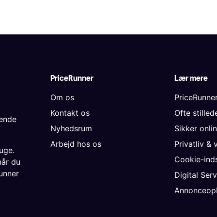
PriceRunner
Lær mere
Om os
PriceRunne
Kontakt os
Ofte stille
gende
Nyhedsrum
Sikker onli
Arbejd hos os
Privatliv & 
uge.
Cookie-inds
når du
unner
Digital Ser
Annonceopl