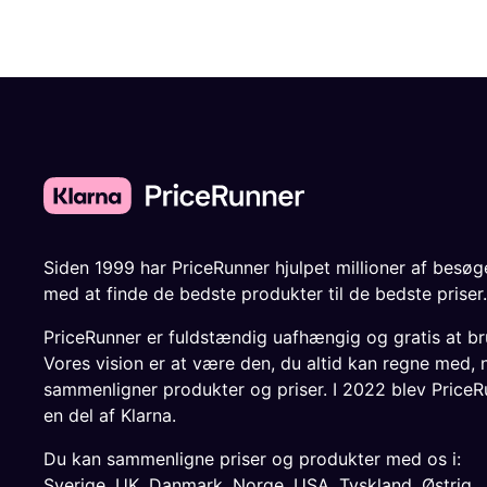
Siden 1999 har PriceRunner hjulpet millioner af besø
med at finde de bedste produkter til de bedste priser.
PriceRunner er fuldstændig uafhængig og gratis at br
Vores vision er at være den, du altid kan regne med, 
sammenligner produkter og priser. I 2022 blev PriceR
en del af Klarna.
Du kan sammenligne priser og produkter med os i:
Sverige
,
UK
,
Danmark
,
Norge
,
USA
,
Tyskland
,
Østrig
,