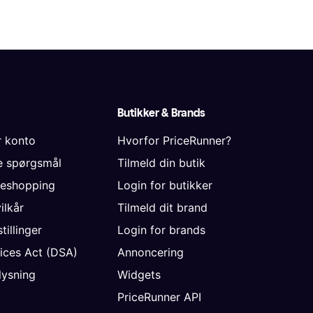
Butikker & Brands
r konto
Hvorfor PriceRunner?
de spørgsmål
Tilmeld din butik
neshopping
Login for butikker
vilkår
Tilmeld dit brand
tillinger
Login for brands
vices Act (DSA)
Annoncering
ysning
Widgets
PriceRunner API