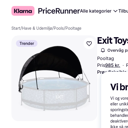
Alle kategorier
Tilb
Start
/
Have & Udemiljø
/
Pools
/
Pooltage
Exit To
Trender
Overvåg pr
Pooltag
Pris
985 kr.
·
Prøv fleksible
Vi b
Vi og vor
eller unik
sporingst
behandler
deaktiver
ikke så r