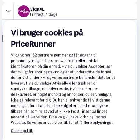
VidaXL
Fri fragt
,
4 dage
1.105 kr.
vidaXL pooltelt 660x580x250 cm stof blå
Vi bruger cookies på
Eller 3 betalinger af 368 kr.
Annonce
PriceRunner
Vi og vores
152
partnere gemmer og får adgang til
personoplysninger, f.eks. browserdata eller unikke
identifikatorer, på din enhed. Hvis du vælger Accepter, gør
det muligt for sporingsteknologier at understøtte de formål,
der er vist under »Vi og vores partnere behandler datafor at
levere«. Hvis du vælger Afvis alle eller trækker dit
samtykke tilbage, deaktiveres de. Hvis trackere er
deaktiveret, er noget indhold og annoncer, du ser, muligvis
ikke så relevant for dig. Du kan til enhver tid få vist denne
menu igen for at ændre dine valg eller trække samtykke
tilbage når som helst ved at klikke Indstillinger på linket
nederst på websiden. Dine valg vil have virkning i vores
Website. Se vores privatliv politik for at få flere oplysninger.
Cookiepolitik