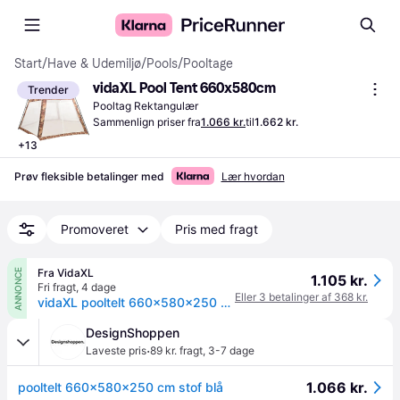
Start
/
Have & Udemiljø
/
Pools
/
Pooltage
vidaXL Pool Tent 660x580cm
Trender
Pooltag Rektangulær
Sammenlign priser fra
1.066 kr.
til
1.662 kr.
+
13
Prøv fleksible betalinger med
Lær hvordan
Promoveret
Pris med fragt
Fra VidaXL
ANNONCE
1.105 kr.
Fri fragt
,
4 dage
Eller 3 betalinger af 368 kr.
vidaXL pooltelt 660x580x250 cm stof blå
DesignShoppen
·
Laveste pris
89 kr. fragt
,
3-7 dage
1.066 kr.
pooltelt 660x580x250 cm stof blå