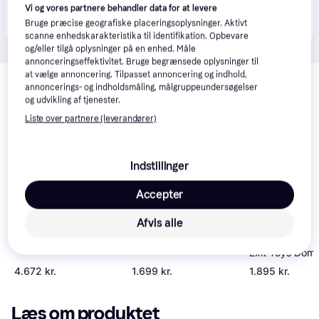
Produktet fås også hos 
1
butik
, som ikke er betalende 
Vi og vores partnere behandler data for at levere
Vis alle
kunde i denne kategori.
Bruge præcise geografiske placeringsoplysninger. Aktivt
scanne enhedskarakteristika til identifikation. Opbevare
og/eller tilgå oplysninger på en enhed. Måle
annonceringseffektivitet. Bruge begrænsede oplysninger til
Relaterede produkter
at vælge annoncering. Tilpasset annoncering og indhold,
annoncerings- og indholdsmåling, målgruppeundersøgelser
Se vores forslag til andre produkter, der matcher dine 
og udvikling af tjenester.
interesser.
Vis alle
Liste over partnere (leverandører)
Trender
Indstillinger
Accepter
Afvis alle
vidaXL Pool Dome
Exit Toys Pool Dome
Oval 620x410cm
3x2m
Exit Toys Do
4.672 kr.
1.699 kr.
1.895 kr.
Læs om produktet