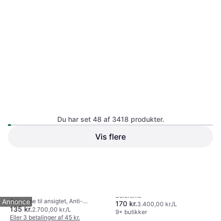
SPF
Du har set 48 af 3418 produkter.
Vis flere
La Roche-Posay Anthelios
La Roche-Posay Anthelios
Uvmune 400 Oil Control
1
2
3
...
38
...
72
UVMune 400 Tinted Fluid
Solcreme
Fluide SPF50 50ml 50 Stk
Annonce
Solcreme til ansigtet, Anti-
SPF50+ 50ml
170 kr.
3.400,00 kr./L
50ml
135 kr.
pollution, Genfugtende,
2.700,00 kr./L
9+ butikker
Vandafvisende, UVB-beskyttelse,
Eller 3 betalinger af 45 kr.