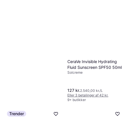
UVA-beskyttelse, Vitamin E
CeraVe Invisible Hydrating
Fluid Sunscreen SPF50 50ml
Solcreme
127 kr.
2.540,00 kr./L
Eller 3 betalinger af 42 kr.
9+ butikker
Nivea Sun Kids Protect &
5
Trender
Sensitive Sun Spray
Solcreme til kroppen,
SPF50+ 200ml
79 kr.
Genfugtende, UVB-beskyttelse,
395,00 kr./L