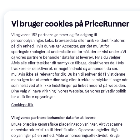
Vi bruger cookies på PriceRunner
Vi og vores
152
partnere gemmer og får adgang til
personoplysninger, f.eks. browserdata eller unikke identifikatorer,
på din enhed. Hvis du vælger Accepter, gør det muligt for
sporingsteknologier at understøtte de formål, der er vist under »Vi
og vores partnere behandler datafor at levere«. Hvis du vælger
Afvis alle eller trækker dit samtykke tilbage, deaktiveres de. Hvis
trackere er deaktiveret, er noget indhold og annoncer, du ser,
muligvis ikke så relevant for dig. Du kan til enhver tid få vist denne
menu igen for at ændre dine valg eller trække samtykke tilbage når
La Roche-Posay Anthelios
50+
Trender
som helst ved at klikke Indstillinger på linket nederst på websiden.
UVMune 400 Hydrating
Dine valg vil have virkning i vores Website. Se vores privatliv politik
Solcreme til ansigtet, 1stk,
Cream SPF50+ 50ml
for at få flere oplysninger.
119 kr.
Genfugtende, Dermatologisk
2.380,00 kr./L
testet, SPF, Vandafvisende, Tonet,
Eller 3 betalinger af 40 kr.
Cookiepolitik
UVB-beskyttelse, UVA-
9+ butikker
beskyttelse
Vi og vores partnere behandler data for at levere
Bruge præcise geografiske placeringsoplysninger. Aktivt scanne
enhedskarakteristika til identifikation. Opbevare og/eller tilgå
oplysninger på en enhed. Måle annonceringseffektivitet. Bruge