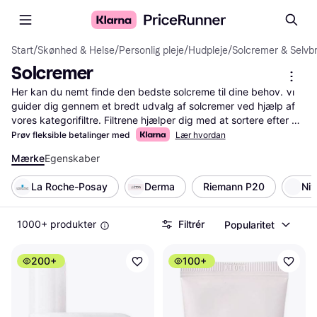
Start
/
Skønhed & Helse
/
Personlig pleje
/
Hudpleje
/
Solcremer & Selvb
Solcremer
Her kan du nemt finde den bedste solcreme til dine behov. Vi 
guider dig gennem et bredt udvalg af solcremer ved hjælp af 
vores kategorifiltre. Filtrene hjælper dig med at sortere efter 
faktorer som SPF, hudtype og pris. Du kan også sammenligne 
Prøv fleksible betalinger med
Lær hvordan
priser på tværs af butikker for at sikre, at du ikke går glip af et 
Mærke
Egenskaber
godt tilbud. Men hvor god er solcremen i brug? Læs 
brugeranmeldelser og få andres vurderinger. Når du har brugt 
La Roche-Posay
Derma
Riemann P20
Ni
filtrene og læst anmeldelserne, bliver det nemmere at træffe 
den rigtige beslutning. Beskyt din hud effektivt mod solen – 
begynd her.
Mere om solcremer »
1000+ produkter
Filtrér
Popularitet
200+
100+