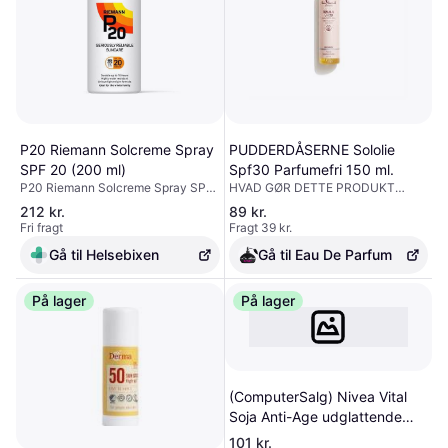
P20 Riemann Solcreme Spray
PUDDERDÅSERNE Sololie
SPF 20 (200 ml)
Spf30 Parfumefri 150 ml.
P20 Riemann Solcreme Spray SPF
HVAD GØR DETTE PRODUKT
20 (200 ml) er en solcreme i
UNIKT? SOLOLIE SPF 30 er en
212 kr.
89 kr.
sprayform med medium
transparent og vandfast
Fri fragt
Fragt 39 kr.
beskyttelse, høj vandresistens,
solbeskyttelse, der effektivt
hurtig absorption, 100 % parfumefri
beskytter mod solens UVA- og
Gå til Helsebixen
Gå til Eau De Parfum
og AllergyCertified.
UVB-stråler. SOLOLIE SPF 30 har
en unik kombination af ikke-
På lager
fedtende olier, der absorberes
På lager
hurtigt. Huden bliver blød og fugtet
uden at føles klistret. HVEM ER
DETTE PRODUKT TIL? SOLOLIE
SPF 30 er velegnet til alle.
HVORDAN SKAL DETTE PRODUKT
BRUGES? SOLOLIE SPF 30
(ComputerSalg) Nivea Vital
kommer med en praktisk og
Soja Anti-Age udglattende
hygiejnisk pumpeemballage, der
dagcreme til moden hud SPF
101 kr.
gør det nemt at dosere. Spray