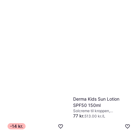
9+ butikker
Vandafvisende, UVB-beskyttelse,
Dermatologisk testet, SPF,
Uparfumeret, Vitamin E, Sheasmør
Derma Kids Sun Lotion
SPF50 150ml
Solcreme til kroppen,
77 kr.
Genfugtende, Udglattende,
513,00 kr./L
Blødgørende, Plejende, UVB-
9+ butikker
beskyttelse, Uden parabener,
-14 kr.
Vandfast, Vandafvisende, SPF,
UVA-beskyttelse, Vitaminer