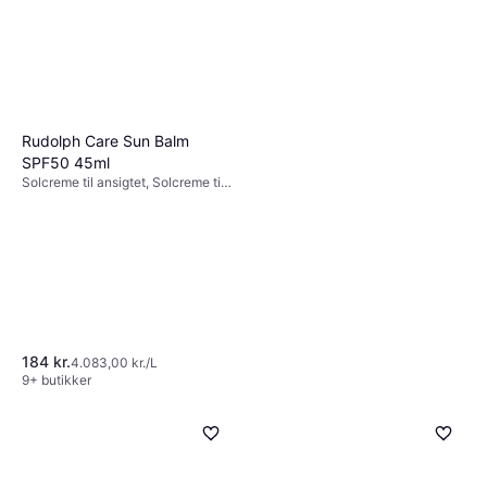
UVA-beskyttelse, Vandafvisende,
Eller 3 betalinger af 26 kr.
SPF, Aloe vera
9+ butikker
Rudolph Care Sun Balm
SPF50 45ml
Solcreme til ansigtet, Solcreme til
kroppen, Plejende, Blødgørende,
Anti-pollution, Genfugtende, SPF,
Vandafvisende, UVB-beskyttelse,
Uparfumeret, UVA-beskyttelse,
Dermatologisk testet, Sheasmør
184 kr.
4.083,00 kr./L
9+ butikker