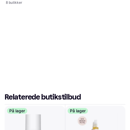
UVA-beskyttelse, Duft, SPF,
8 butikker
Tonet, Dermatologisk testet,
Antioxidanter
Relaterede butikstilbud
På lager
På lager