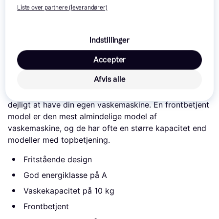
Liste over partnere (leverandører)
Læs om produktet
Indstillinger
Laveste pris for 
AEG 6000 ProSense LR624P14A Hvid
er 
7.999 kr.
 Det er den bedste pris lige nu blandt 
2
Accepter
butikker.
Afvis alle
Hvis du bor i lejlighed, har du måske adgang til et
vaskerum, men du kan ikke benægte, at det ville være
dejligt at have din egen vaskemaskine. En frontbetjent
model er den mest almindelige model af
vaskemaskine, og de har ofte en større kapacitet end
modeller med topbetjening.
Fritstående design
God energiklasse på A
Vaskekapacitet på 10 kg
Frontbetjent