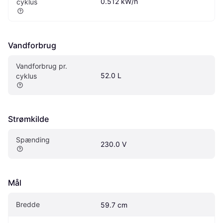
0.512 kW/h
cyklus
Vandforbrug
Vandforbrug pr. 
52.0 L
cyklus
Strømkilde
Spænding
230.0 V
Mål
Bredde
59.7 cm