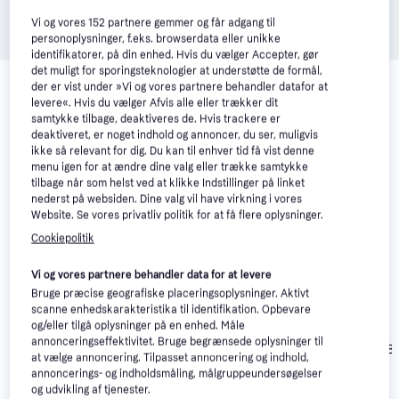
Vi og vores
152
partnere gemmer og får adgang til
personoplysninger, f.eks. browserdata eller unikke
identifikatorer, på din enhed. Hvis du vælger Accepter, gør
Relaterede produkter
det muligt for sporingsteknologier at understøtte de formål,
der er vist under »Vi og vores partnere behandler datafor at
Se vores forslag til andre produkter, der matcher dine 
levere«. Hvis du vælger Afvis alle eller trækker dit
interesser.
Vis alle
samtykke tilbage, deaktiveres de. Hvis trackere er
deaktiveret, er noget indhold og annoncer, du ser, muligvis
ikke så relevant for dig. Du kan til enhver tid få vist denne
menu igen for at ændre dine valg eller trække samtykke
tilbage når som helst ved at klikke Indstillinger på linket
nederst på websiden. Dine valg vil have virkning i vores
Website. Se vores privatliv politik for at få flere oplysninger.
Cookiepolitik
Vi og vores partnere behandler data for at levere
Bruge præcise geografiske placeringsoplysninger. Aktivt
scanne enhedskarakteristika til identifikation. Opbevare
og/eller tilgå oplysninger på en enhed. Måle
annonceringseffektivitet. Bruge begrænsede oplysninger til
AEG 7000 ProSteam
AEG LR612M84
AEG 5000 Series
at vælge annoncering. Tilpasset annoncering og indhold,
LR734EX4E Hvid
LS511P94P Hvid
annoncerings- og indholdsmåling, målgruppeundersøgelser
7.999 kr.
7.999 kr.
3.327 kr.
og udvikling af tjenester.