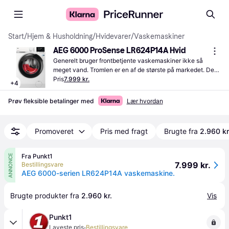
Start
/
Hjem & Husholdning
/
Hvidevarer
/
Vaskemaskiner
AEG 6000 ProSense LR624P14A Hvid
Generelt bruger frontbetjente vaskemaskiner ikke så 
meget vand. Tromlen er en af de største på markedet. Det 
er ikke den mest støjsvage maskine på markedet.
Pris
7.999 kr.
+
4
Prøv fleksible betalinger med
Lær hvordan
Promoveret
Pris med fragt
Brugte fra
2.960 kr
Fra Punkt1
ANNONCE
7.999 kr.
Bestillingsvare
AEG 6000-serien LR624P14A vaskemaskine.
Brugte produkter fra 
2.960 kr.
Vis
Punkt1
·
Laveste pris
Bestillingsvare