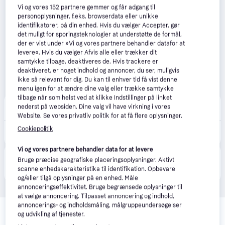
Vi og vores
152
partnere gemmer og får adgang til
personoplysninger, f.eks. browserdata eller unikke
identifikatorer, på din enhed. Hvis du vælger Accepter, gør
det muligt for sporingsteknologier at understøtte de formål,
der er vist under »Vi og vores partnere behandler datafor at
levere«. Hvis du vælger Afvis alle eller trækker dit
samtykke tilbage, deaktiveres de. Hvis trackere er
deaktiveret, er noget indhold og annoncer, du ser, muligvis
ikke så relevant for dig. Du kan til enhver tid få vist denne
menu igen for at ændre dine valg eller trække samtykke
tilbage når som helst ved at klikke Indstillinger på linket
Elgiganten
4.3
(42)
nederst på websiden. Dine valg vil have virkning i vores
49 kr. fragt
,
1-2 dage
Website. Se vores privatliv politik for at få flere oplysninger.
Cookiepolitik
899 kr.
Electrolux PowerForce støvsuger EPF61RR
Vi og vores partnere behandler data for at levere
Produktet fås også hos 
1
butik
, som ikke er betalende 
Bruge præcise geografiske placeringsoplysninger. Aktivt
Vis alle
kunde i denne kategori.
scanne enhedskarakteristika til identifikation. Opbevare
og/eller tilgå oplysninger på en enhed. Måle
annonceringseffektivitet. Bruge begrænsede oplysninger til
at vælge annoncering. Tilpasset annoncering og indhold,
Relaterede produkter
annoncerings- og indholdsmåling, målgruppeundersøgelser
og udvikling af tjenester.
Se vores forslag til andre produkter, der matcher dine 