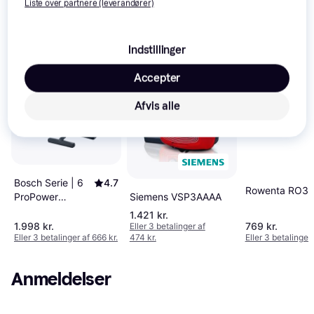
Liste over partnere (leverandører)
interesser.
Vis alle
Indstillinger
Accepter
Afvis alle
Bosch Serie | 6
4.7
Rowenta RO3
Siemens VSP3AAAA
ProPower
BGL6POW1
1.421 kr.
1.998 kr.
769 kr.
Eller 3 betalinger af
Eller 3 betalinger af 666 kr.
474 kr.
Eller 3 betalinger 
Anmeldelser