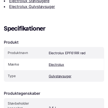
Electrolux Støvsugere
Electrolux Gulvstøvsuger
Specifikationer
Produkt
Produktnavn
Electrolux EPF61RR rød
Mærke
Electrolux
Type
Gulvstøvsuger
Produktegenskaber
Støvbeholder 
3.5 L