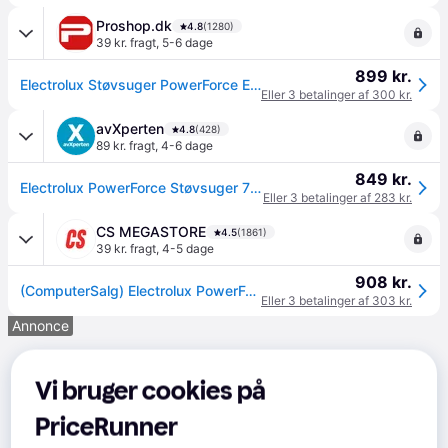
Proshop.dk
4.8
(1280)
39 kr. fragt
,
5-6 dage
899 kr.
Electrolux Støvsuger PowerForce EPF61RR
Eller 3 betalinger af 300 kr.
avXperten
4.8
(428)
89 kr. fragt
,
4-6 dage
849 kr.
Electrolux PowerForce Støvsuger 700W (3,5 liter)
Eller 3 betalinger af 283 kr.
CS MEGASTORE
4.5
(1861)
39 kr. fragt
,
4-5 dage
908 kr.
(ComputerSalg) Electrolux PowerForce EPF61RR - Støvsuger - beholder - pose - rød
Eller 3 betalinger af 303 kr.
Annonce
Vi bruger cookies på
PriceRunner