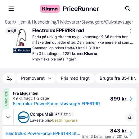
Start
/
Hjem & Husholdning
/
Hvidevarer
/
Støvsugere
/
Gulvstøvsuger
Electrolux EPF61RR rød
4,5
Er du på udkig efter en ny gulvstøvsuger? Så er den her 
måske den du leder efter. Den larmer ikke mere end som så 
mange andre modeller. Støvsugerens beholder har plads til 
Sammenlign priser fra
843 kr.
til
1.319 kr.
4 liter støv.
Fra 3 betalinger af 281 kr. med
Prøv fleksible betalinger*
Promoveret
Pris med fragt
Brugte fra
854 kr.
Fra Elgiganten
ANNONCE
899 kr.
49 kr. fragt
,
1-2 dage
Electrolux PowerForce støvsuger EPF61RR
CompuMail
4.7
(1210)
·
Laveste pris
Bestillingsvare
843 kr.
Electrolux PowerForce EPF61RR Støvsuger Rød --> På fjernlager, levevering hos dig 16-08-2026
Eller 3 betalinger af 281 kr.