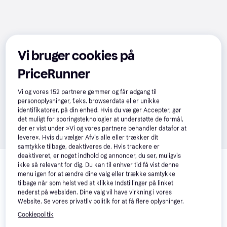
Vi bruger cookies på
PriceRunner
Vi og vores
152
partnere gemmer og får adgang til
personoplysninger, f.eks. browserdata eller unikke
identifikatorer, på din enhed. Hvis du vælger Accepter, gør
det muligt for sporingsteknologier at understøtte de formål,
der er vist under »Vi og vores partnere behandler datafor at
levere«. Hvis du vælger Afvis alle eller trækker dit
samtykke tilbage, deaktiveres de. Hvis trackere er
Relaterede produkter
deaktiveret, er noget indhold og annoncer, du ser, muligvis
ikke så relevant for dig. Du kan til enhver tid få vist denne
Se vores forslag til andre produkter, der matcher dine 
menu igen for at ændre dine valg eller trække samtykke
interesser.
Vis alle
tilbage når som helst ved at klikke Indstillinger på linket
nederst på websiden. Dine valg vil have virkning i vores
Website. Se vores privatliv politik for at få flere oplysninger.
-198 kr.
Cookiepolitik