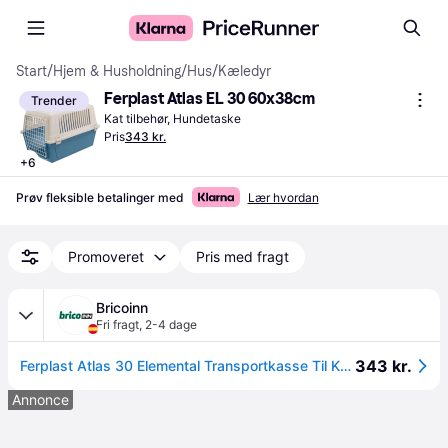
Start
/
Hjem & Husholdning
/
Hus
/
Kæledyr
Ferplast Atlas EL 30 60x38cm
Trender
Kat tilbehør, Hundetaske
Pris
343 kr.
+
6
Prøv fleksible betalinger med
Lær hvordan
Promoveret
Pris med fragt
Bricoinn
Fri fragt
,
2-4 dage
343 kr.
Ferplast Atlas 30 Elemental Transportkasse Til Kæledyr Assorteret 60x40x38 Cm
Annonce