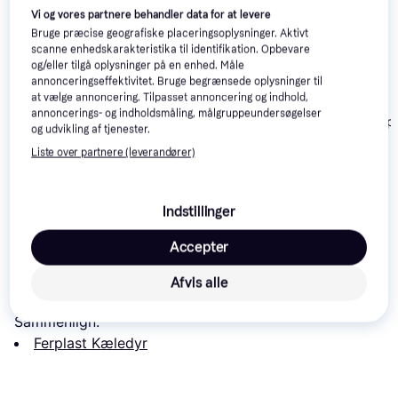
Vi og vores partnere behandler data for at levere
Bruge præcise geografiske placeringsoplysninger. Aktivt
scanne enhedskarakteristika til identifikation. Opbevare
og/eller tilgå oplysninger på en enhed. Måle
annonceringseffektivitet. Bruge begrænsede oplysninger til
at vælge annoncering. Tilpasset annoncering og indhold,
Zooplus
annoncerings- og indholdsmåling, målgruppeundersøgelser
Sammenklappe
Trixie Capri Transport
og udvikling af tjenester.
Nylonboks Alu
Box XS
Liste over partnere (leverandører)
- Str XL
Trixie Savina 30X
152 kr.
329 kr.
532 kr.
Eller 3 betalinger af 51 kr.
Indstillinger
Læs om produktet
Accepter
Laveste pris for 
Ferplast Atlas EL 30 60x38cm
 er 
Afvis alle
343 kr.
. Det er den bedste pris lige nu hos 1 butik.
Sammenlign:
Ferplast Kæledyr