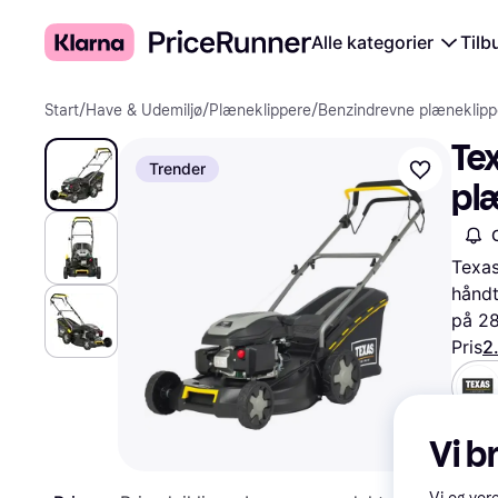
Alle kategorier
Tilb
Start
/
Have & Udemiljø
/
Plæneklippere
/
Benzindrevne plæneklipp
Te
Trender
pl
Texas
håndt
på 28
Pris
2
Prøv 
Vi b