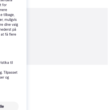
wserdata
t for
tnere
e tilbage,
moveret
r, muligvis
re dine valg
 nederst på
 at få flere
øbsgaranti
99 kr.
stika til
Vis alle
. Tilpasset
ser og
Stiga Combi 748 SE
lle
Benzindrevet