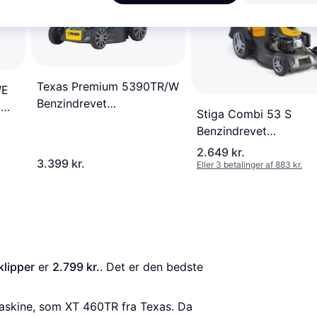
Texas Premium 5390TR/W
WE
Benzindrevet
t
Stiga Combi 53 S
plæneklipper
Benzindrevet
plæneklipper
2.649 kr.
3.399 kr.
Eller 3 betalinger af 883 kr.
lipper
 er 
2.799 kr.
. Det er den bedste 
askine, som XT 460TR fra Texas. Da