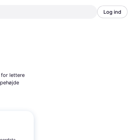
Log ind
Annonce
Annonce
or lettere 
pehøjde 