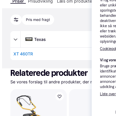
Vi og vor
Priser
Prisudvikling
Læs om produktet
Specifika
eller unik
sporingst
behandler
Pris med fragt
deaktiver
ikke så r
eller træ
websiden. 
Texas
oplysninge
Cookiepoli
XT 460TR
Vi og vor
Annonce
Bruge præ
Relaterede produkter
identifik
annonceri
Se vores forslag til andre produkter, der matcher dine
annonceri
udvikling 
Liste over