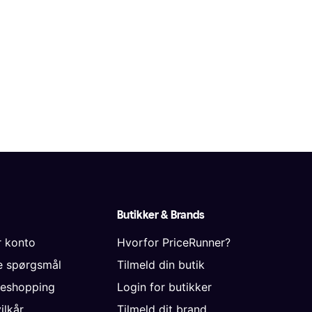
Butikker & Brands
r konto
Hvorfor PriceRunner?
de spørgsmål
Tilmeld din butik
neshopping
Login for butikker
vilkår
Tilmeld dit brand