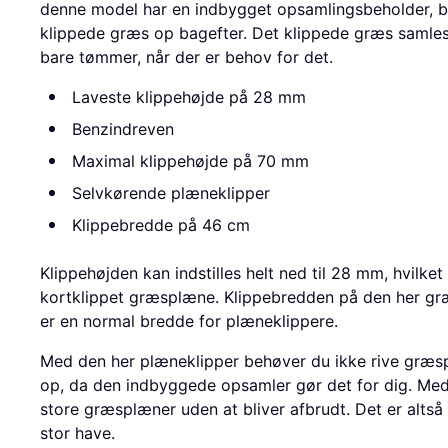
denne model har en indbygget opsamlingsbeholder, be
klippede græs op bagefter. Det klippede græs samles
bare tømmer, når der er behov for det.
Laveste klippehøjde på 28 mm
Benzindreven
Maximal klippehøjde på 70 mm
Selvkørende plæneklipper
Klippebredde på 46 cm
Klippehøjden kan indstilles helt ned til 28 mm, hvilket 
kortklippet græsplæne. Klippebredden på den her græ
er en normal bredde for plæneklippere.
Med den her plæneklipper behøver du ikke rive græs
op, da den indbyggede opsamler gør det for dig. Med
store græsplæner uden at bliver afbrudt. Det er altså
stor have.