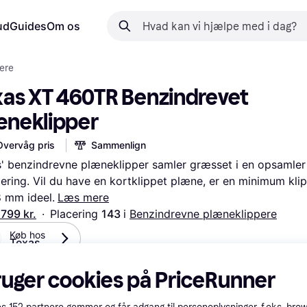
ud
Guides
Om os
ere
xas XT 460TR Benzindrevet 
æneklipper
Overvåg pris
Sammenlign
' benzindrevne plæneklipper samler græsset i en opsamler f
ering. Vil du have en kortklippet plæne, er en minimum klip
 mm ideel.
Læs mere
.799 kr.
·
Placering 
143 
i 
Benzindrevne plæneklippere
Køb hos 
Texas
fleksible betalinger med
Lær hvordan
ruger cookies på PriceRunner