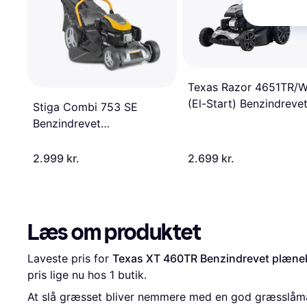
Texas Razor 4651TR/
(El-Start) Benzindreve
Stiga Combi 753 SE
plæneklipper
Benzindrevet
plæneklipper
2.999 kr.
2.699 kr.
Læs om produktet
Laveste pris for 
Texas XT 460TR Benzindrevet plænek
pris lige nu hos 1 butik.
At slå græsset bliver nemmere med en god græsslåm