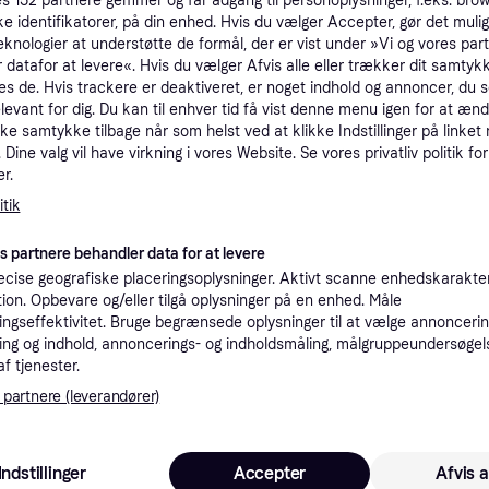
es
152
partnere gemmer og får adgang til personoplysninger, f.eks. bro
tioner
ke identifikatorer, på din enhed. Hvis du vælger Accepter, gør det mulig
eknologier at understøtte de formål, der er vist under »Vi og vores par
 datafor at levere«. Hvis du vælger Afvis alle eller trækker dit samtykk
Pro
es de. Hvis trackere er deaktiveret, er noget indhold og annoncer, du se
elevant for dig. Du kan til enhver tid få vist denne menu igen for at ænd
kke samtykke tilbage når som helst ved at klikke Indstillinger på linket
Dine valg vil have virkning i vores Website. Se vores privatliv politik for
K
r.
tik
2.7
139 kr. fragt
,
1 dag
es partnere behandler data for at levere
cise geografiske placeringsoplysninger. Aktivt scanne enhedskarakteri
ation. Opbevare og/eller tilgå oplysninger på en enhed. Måle
ngseffektivitet. Bruge begrænsede oplysninger til at vælge annoncering
 interesser.
ng og indhold, annoncerings- og indholdsmåling, målgruppeundersøgel
af tjenester.
 partnere (leverandører)
Indstillinger
Accepter
Afvis a