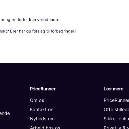
r og er derfor kun vejledende. 

? Eller har du forslag til forbedringer? 
PriceRunner
Lær mere
Om os
PriceRunne
Kontakt os
Ofte stille
gende
Nyhedsrum
Sikker onli
Arbejd hos os
Privatliv & 