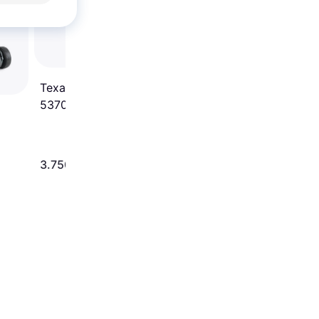
plæneklipper
4
Texas Premium
5370TR/WE
Benzindrevet
plæneklipper
3.750 kr.
2.975 kr.