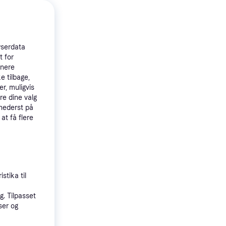
wserdata
t for
tnere
e tilbage,
r, muligvis
re dine valg
 nederst på
 at få flere
 Stand
n 2021
stika til
. Tilpasset
ser og