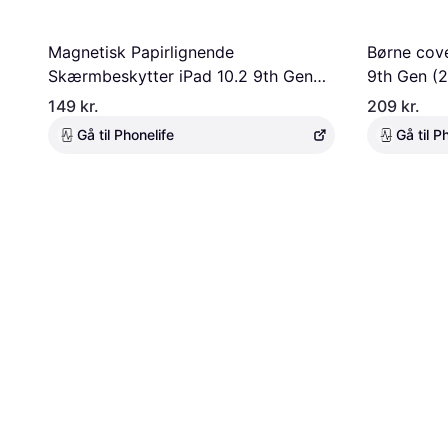
Magnetisk Papirlignende
Børne cov
Skærmbeskytter iPad 10.2 9th Gen
9th Gen (20
(2021)
149 kr.
209 kr.
Gå til Phonelife
Gå til P