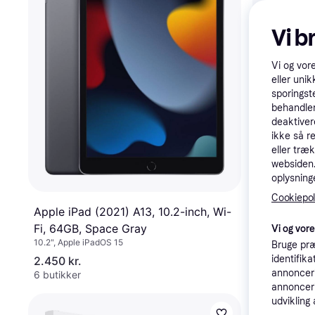
Vi b
Vi og vor
eller unik
sporingst
behandler
deaktiver
ikke så r
Apple Sma
eller træ
(Danish)
websiden. 
Trådløs
oplysninge
Cookiepoli
Apple iPad (2021) A13, 10.2-inch, Wi-
Fi, 64GB, Space Gray
Vi og vor
10.2", Apple iPadOS 15
Bruge præ
599 kr.
identifik
2.450 kr.
Eller 200 kr./m
annonceri
6 butikker
9 butikker
annonceri
udvikling 
Trender