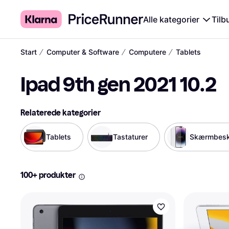
Alle kategorier
Tilb
∕
∕
∕
Start
Computer & Software
Computere
Tablets
Ipad 9th gen 2021 10.2
Relaterede kategorier
Tablets
Tastaturer
Skærmbesky
100+ produkter