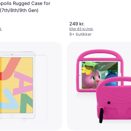
polis Rugged Case for
 (7th/8th/9th Gen)
249 kr.
d.
Eller 83 kr./md.
9+ butikker