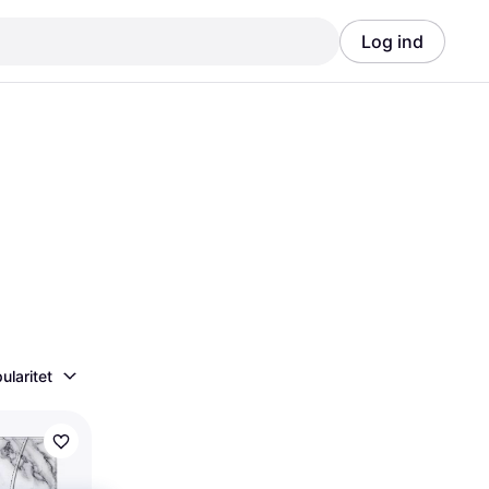
Log ind
Annonce
Annonce
ularitet