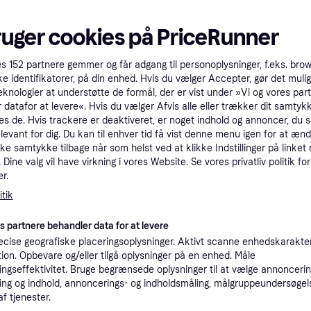
ruger cookies på PriceRunner
es
152
partnere gemmer og får adgang til personoplysninger, f.eks. bro
ke identifikatorer, på din enhed. Hvis du vælger Accepter, gør det mulig
eknologier at understøtte de formål, der er vist under »Vi og vores par
 datafor at levere«. Hvis du vælger Afvis alle eller trækker dit samtykk
es de. Hvis trackere er deaktiveret, er noget indhold og annoncer, du se
elevant for dig. Du kan til enhver tid få vist denne menu igen for at ænd
4.3
rt Keyboard for iPad
kke samtykke tilbage når som helst ved at klikke Indstillinger på linket
Dine valg vil have virkning i vores Website. Se vores privatliv politik for
Wekity Multi-Angle Viewing
r.
Cover for iPad 10.2 9th Ge
tik
Tabletcover
es partnere behandler data for at levere
cise geografiske placeringsoplysninger. Aktivt scanne enhedskarakteri
ation. Opbevare og/eller tilgå oplysninger på en enhed. Måle
140 kr.
d.
ngseffektivitet. Bruge begrænsede oplysninger til at vælge annoncering
1 butik
ng og indhold, annoncerings- og indholdsmåling, målgruppeundersøgel
af tjenester.