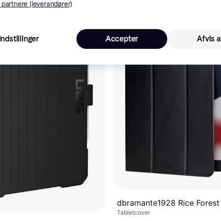
 partnere (leverandører)
Indstillinger
Accepter
Afvis a
dbramante1928 Rice Forest
Tabletcover