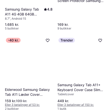
Screen Protector Samsung
Galaxy Tab A11 Plus/A9 Plus
Samsung Galaxy Tab
4.8
A11 4G 4GB 64GB
8.7", Android 15
Enterprise Edition Grey
1.685 kr.
169 kr.
5 butikker
9 butikker
-40 kr.
Trender
Samsung Galaxy Tab A11+
Eiderwood Samsung Galaxy
Keyboard Cover Case Slim
Tab A11 Læder Cover
Tabletcover
USB-C
Lyseblå
159 kr.
199 kr.
449 kr.
Eller 3 betalinger af 53 kr.
Eller 3 betalinger af 150 kr.
2 butikker
1 butik