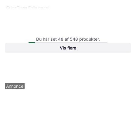
GrizzGlass Folia na tył
Samsung Galaxy A11
Spigen Tough Armor Case for
Du har set 48 af 548 produkter.
Galaxy A11
Vis flere
Mobilcover
43 kr.
203 kr.
Eller 3 betalinger af 14 kr.
Eller 3 betalinger af 68 kr.
1 butik
1 butik
Annonce