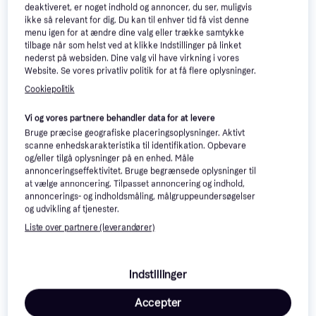
11"
deaktiveret, er noget indhold og annoncer, du ser, muligvis
Grey
Samsung Galaxy Tab
4.8
ikke så relevant for dig. Du kan til enhver tid få vist denne
A11 4G 4GB 64GB Grey
menu igen for at ændre dine valg eller trække samtykke
8.7", Android 15
tilbage når som helst ved at klikke Indstillinger på linket
nederst på websiden. Dine valg vil have virkning i vores
1.366 kr.
2.185 kr.
Eller 3 betalinger af 455 kr.
Website. Se vores privatliv politik for at få flere oplysninger.
9+ butikker
9+ butikker
Cookiepolitik
Trender
Vi og vores partnere behandler data for at levere
Bruge præcise geografiske placeringsoplysninger. Aktivt
scanne enhedskarakteristika til identifikation. Opbevare
og/eller tilgå oplysninger på en enhed. Måle
annonceringseffektivitet. Bruge begrænsede oplysninger til
at vælge annoncering. Tilpasset annoncering og indhold,
annoncerings- og indholdsmåling, målgruppeundersøgelser
og udvikling af tjenester.
Liste over partnere (leverandører)
Samsung Galaxy Tab A11
Samsung Galaxy Tab A11
Plus Trådløs Keyboard Cover
Book Cover Black
Tabletcover
Case
Indstillinger
188 kr.
399 kr.
Eller 3 betalinger af 63 kr.
7 butikker
7 butikker
Accepter