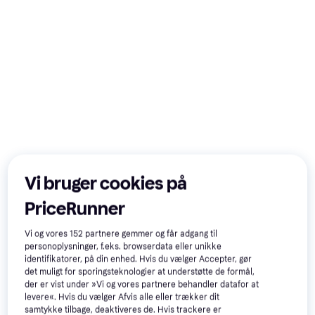
Vi bruger cookies på
PriceRunner
Vi og vores
152
partnere gemmer og får adgang til
personoplysninger, f.eks. browserdata eller unikke
identifikatorer, på din enhed. Hvis du vælger Accepter, gør
det muligt for sporingsteknologier at understøtte de formål,
der er vist under »Vi og vores partnere behandler datafor at
Samsung Galaxy Tab
4.6
levere«. Hvis du vælger Afvis alle eller trækker dit
A11+ 5G 8GB 256GB
samtykke tilbage, deaktiveres de. Hvis trackere er