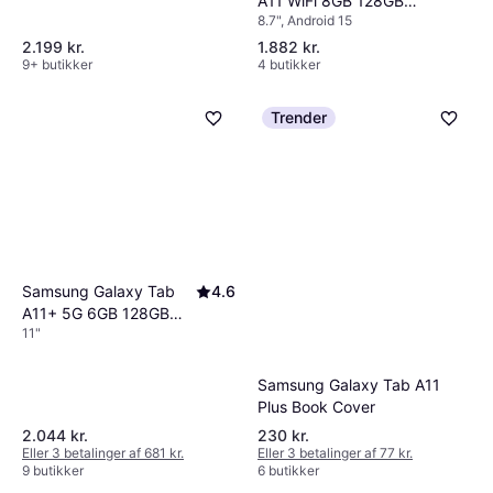
A11 WiFi 8GB 128GB
8.7", Android 15
Silver
2.199 kr.
1.882 kr.
9+ butikker
4 butikker
Trender
Samsung Galaxy Tab
4.6
A11+ 5G 6GB 128GB
11"
Enterprise Edition Grey
Samsung Galaxy Tab A11
Plus Book Cover
2.044 kr.
230 kr.
Eller 3 betalinger af 681 kr.
Eller 3 betalinger af 77 kr.
9 butikker
6 butikker