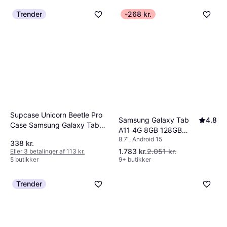
Trender
-268 kr.
Supcase Unicorn Beetle Pro
Samsung Galaxy Tab
4.8
Case Samsung Galaxy Tab
A11 4G 8GB 128GB
A11
8.7", Android 15
Grey
338 kr.
1.783 kr.
2.051 kr.
Eller 3 betalinger af 113 kr.
5 butikker
9+ butikker
Trender