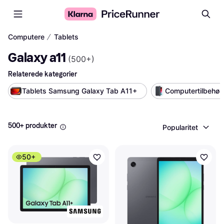
∕
Computere
Tablets
Galaxy a11
(
500+
)
Relaterede kategorier
Tablets Samsung Galaxy Tab A11+ 
Computertilbehør
500+ produkter
Popularitet
50+