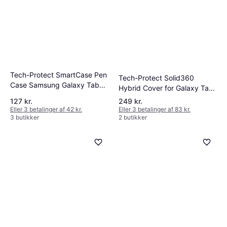
Tech-Protect SmartCase Pen
Tech-Protect Solid360
Case Samsung Galaxy Tab
Hybrid Cover for Galaxy Tab
A9 A11
A9/A11
127 kr.
249 kr.
Eller 3 betalinger af 42 kr.
Eller 3 betalinger af 83 kr.
3 butikker
2 butikker