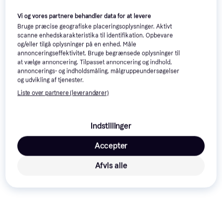
Vi og vores partnere behandler data for at levere
Bruge præcise geografiske placeringsoplysninger. Aktivt
scanne enhedskarakteristika til identifikation. Opbevare
og/eller tilgå oplysninger på en enhed. Måle
annonceringseffektivitet. Bruge begrænsede oplysninger til
at vælge annoncering. Tilpasset annoncering og indhold,
annoncerings- og indholdsmåling, målgruppeundersøgelser
Samsung Galaxy Tab
4.3
og udvikling af tjenester.
A9+ 11" Wi-Fi 64GB
Liste over partnere (leverandører)
11", Android 13
Silver
SAMSUNG Galaxy Tab A9+
11" wifi tablet 4GB 64GB Wifi
Sølv prisbilligt alternativ til
2.269 kr.
Indstillinger
Ipad
Herashop.dk
2.611 kr.
H
1 butik
Accepter
Annonce
Afvis alle