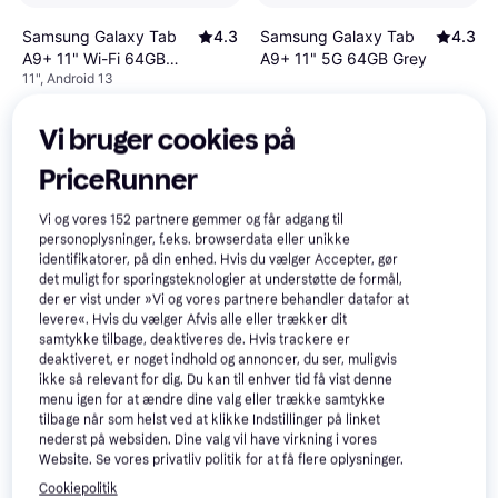
Samsung Galaxy Tab
4.3
Samsung Galaxy Tab
4.3
A9+ 11" Wi-Fi 64GB
A9+ 11" 5G 64GB Grey
11", Android 13
Graphite
1.945 kr.
2.350 kr.
3 butikker
2 butikker
Vi bruger cookies på
PriceRunner
Trender
Vi og vores
152
partnere gemmer og får adgang til
personoplysninger, f.eks. browserdata eller unikke
identifikatorer, på din enhed. Hvis du vælger Accepter, gør
det muligt for sporingsteknologier at understøtte de formål,
der er vist under »Vi og vores partnere behandler datafor at
levere«. Hvis du vælger Afvis alle eller trækker dit
samtykke tilbage, deaktiveres de. Hvis trackere er
Samsung Galaxy Tab
4.3
Samsung Galaxy Tab
4.3
deaktiveret, er noget indhold og annoncer, du ser, muligvis
A9+ 11" 5G 64GB Blue
A9+ 11" Wi-Fi 64GB
ikke så relevant for dig. Du kan til enhver tid få vist denne
11"
11", Android 13
Navy
menu igen for at ændre dine valg eller trække samtykke
tilbage når som helst ved at klikke Indstillinger på linket
1.999 kr.
3.203 kr.
1 butik
1 butik
nederst på websiden. Dine valg vil have virkning i vores
Website. Se vores privatliv politik for at få flere oplysninger.
Cookiepolitik