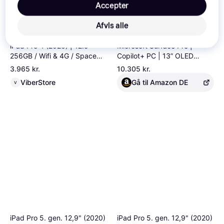
Accepter
Afvis alle
iPad Pro 4 (2020) | 12.9" -
Microsoft Surface Pro |
256GB / Wifi & 4G / Space
Copilot+ PC | 13” OLED
Grey
Touchscreen | Snapdragon®
3.965 kr.
10.305 kr.
X Elite (12 Kerne) | 16GB RAM
ViberStore
Gå til Amazon DE
V
| 256GB SSD | neuestes
Modell, 11. Edition | Schwarz
| exklusiv auf Amazon
iPad Pro 5. gen. 12,9" (2020)
iPad Pro 5. gen. 12,9" (2020)