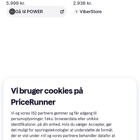
10,9", gul (inkl. oplader).
5.999 kr.
2.936 kr.
Gå til POWER
ViberStore
V
Vi bruger cookies på
iPad Pro 4 (2020) | 12.9" -
iPad Pro 3 (2020) 11" -
PriceRunner
256GB / Wifi & 4G / Silver
256GB / Wifi & 4G / Space
Grey
3.584 kr.
3.279 kr.
Vi og vores
152
partnere gemmer og får adgang til
ViberStore
ViberStore
personoplysninger, f.eks. browserdata eller unikke
V
V
identifikatorer, på din enhed. Hvis du vælger Accepter, gør
det muligt for sporingsteknologier at understøtte de formål,
Annonce
der er vist under »Vi og vores partnere behandler datafor at