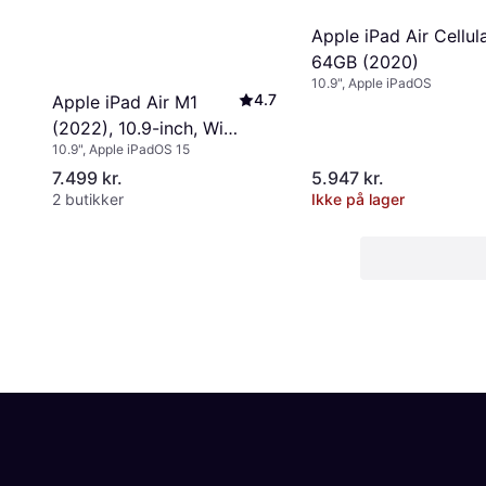
Apple iPad Air Cellul
64GB (2020)
10.9", Apple iPadOS
4.7
Apple iPad Air M1
(2022), 10.9-inch, Wi-
10.9", Apple iPadOS 15
Fi + Cellular, 64GB
7.499 kr.
5.947 kr.
Pink
2 butikker
Ikke på lager
Annonce