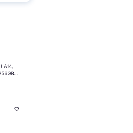
) A14,
, 256GB