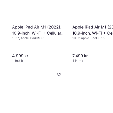
Apple iPad Air M1 (2022),
Apple iPad Air M1 (2
10.9-inch, Wi-Fi + Cellular,
10.9-inch, Wi-Fi + Cel
10.9", Apple iPadOS 15
10.9", Apple iPadOS 15
64GB Starlight
64GB Purple
4.999 kr.
7.499 kr.
1 butik
1 butik