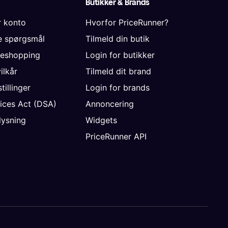
Butikker & Brands
r konto
Hvorfor PriceRunner?
de spørgsmål
Tilmeld din butik
neshopping
Login for butikker
vilkår
Tilmeld dit brand
tillinger
Login for brands
vices Act (DSA)
Annoncering
ysning
Widgets
PriceRunner API