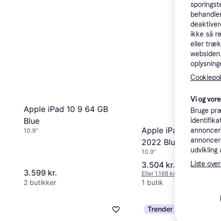
sporingst
behandler
deaktiver
ikke så r
eller træ
websiden. 
oplysninge
Cookiepoli
Vi og vor
Apple iPad 10 9 64 GB
Bruge præ
Blue
identifik
Apple iPad 10.9 64G
annonceri
10.9"
annonceri
2022 Blue
udvikling 
10.9"
3.504 kr.
Liste over
3.599 kr.
Eller 1.168 kr./md.
2 butikker
1 butik
Trender