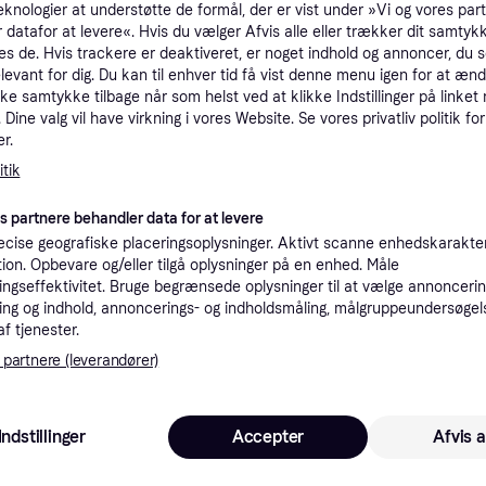
eknologier at understøtte de formål, der er vist under »Vi og vores par
 datafor at levere«. Hvis du vælger Afvis alle eller trækker dit samtykk
es de. Hvis trackere er deaktiveret, er noget indhold og annoncer, du se
elevant for dig. Du kan til enhver tid få vist denne menu igen for at ænd
kke samtykke tilbage når som helst ved at klikke Indstillinger på linket
Dine valg vil have virkning i vores Website. Se vores privatliv politik for
r.
tik
es partnere behandler data for at levere
4.7
Apple iPad Air M
Apple iiPad Air M1
cise geografiske placeringsoplysninger. Aktivt scanne enhedskarakteri
(2022), 10.9-inch
(2022), 10.9-inch, Wi-
ation. Opbevare og/eller tilgå oplysninger på en enhed. Måle
B
ngseffektivitet. Bruge begrænsede oplysninger til at vælge annoncering
10.9", Apple iPadOS 15
10.9", Apple iPadOS
Fi + Cellular, 64
Fi, 64GB Blue
ng og indhold, annoncerings- og indholdsmåling, målgruppeundersøgel
Blue
af tjenester.
 partnere (leverandører)
5.999 kr.
6.999 kr.
1 butik
1 butik
Indstillinger
Accepter
Afvis a