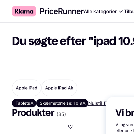
Alle kategorier
Tilb
Du søgte efter "ipad 10
Apple iPad
Apple iPad Air
Nulstil filtre
Tablets
Skærmstørrelse: 10,9
Produkter
Vi b
(
35
)
Vi og vor
eller unik