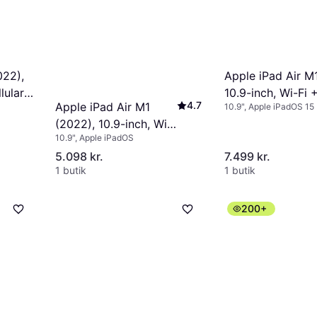
022),
Apple iPad Air M
lular,
10.9-inch, Wi-Fi +
4.7
Apple iPad Air M1
10.9", Apple iPadOS 15
64GB Space Gre
(2022), 10.9-inch, Wi-
10.9", Apple iPadOS
Fi, 64GB Space Grey
5.098 kr.
7.499 kr.
1 butik
1 butik
200+