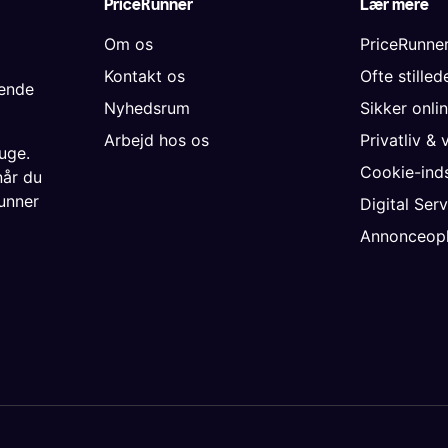
PriceRunner
Lær mere
Om os
PriceRunne
Kontakt os
Ofte stille
gende
Nyhedsrum
Sikker onli
Arbejd hos os
Privatliv & 
uge.
Cookie-inds
når du
unner
Digital Ser
Annonceopl