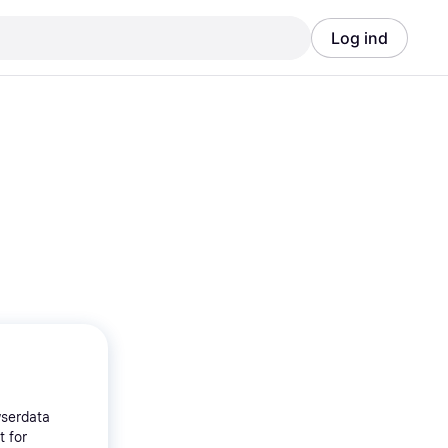
Log ind
Annonce
Annonce
wserdata
t for