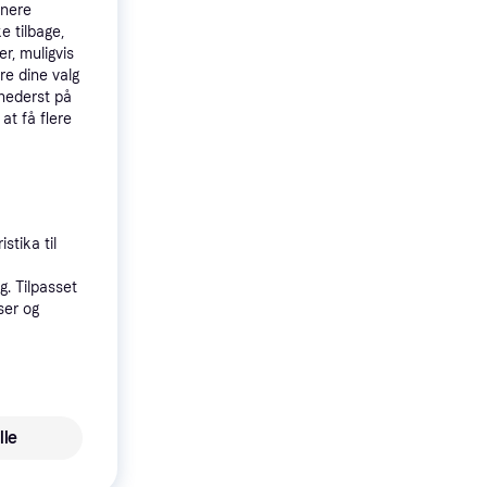
tnere
e tilbage,
r, muligvis
re dine valg
 nederst på
 at få flere
4.7
1
stika til
, Wi-
. Tilpasset
GB
ser og
lle