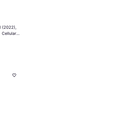
1 (2022),
 Cellular,
y