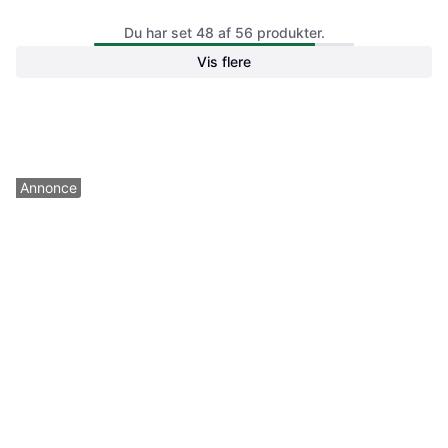
Du har set 48 af 56 produkter.
iPad A16 (2025) 11" WiFi
iPad A16 (2025) 11" WiFi
Vis flere
3.299 kr.
2.799 kr.
iDevice
iDevice
I
I
Annonce