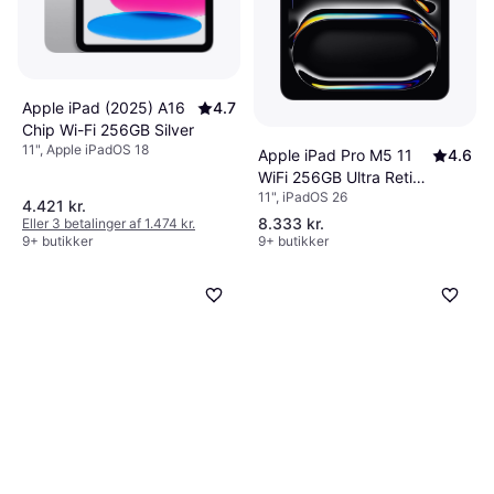
Apple iPad (2025) A16
4.7
Chip Wi-Fi 256GB Silver
11", Apple iPadOS 18
Apple iPad Pro M5 11
4.6
WiFi 256GB Ultra Retina
11", iPadOS 26
XDR
4.421 kr.
8.333 kr.
Eller 3 betalinger af 1.474 kr.
9+ butikker
9+ butikker