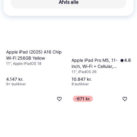
Afvis alle
Apple iPad (2025) A16 Chip
Wi-Fi 256GB Yellow
Apple iPad Pro M5, 11-
4.6
11", Apple iPadOS 18
inch, Wi-Fi + Cellular,
11", iPadOS 26
256GB, Standard Glass,
Silver
4.147 kr.
10.847 kr.
9+ butikker
8 butikker
-671 kr.