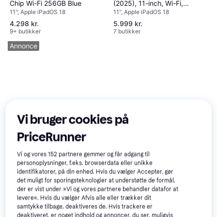
Chip Wi-Fi 256GB Blue
(2025), 11-inch, Wi-Fi,
11", Apple iPadOS 18
11", Apple iPadOS 18
256GB Blue
4.298 kr.
5.999 kr.
9+ butikker
7 butikker
Annonce
Vi bruger cookies på
PriceRunner
Vi og vores
152
partnere gemmer og får adgang til
personoplysninger, f.eks. browserdata eller unikke
identifikatorer, på din enhed. Hvis du vælger Accepter, gør
det muligt for sporingsteknologier at understøtte de formål,
der er vist under »Vi og vores partnere behandler datafor at
levere«. Hvis du vælger Afvis alle eller trækker dit
samtykke tilbage, deaktiveres de. Hvis trackere er
deaktiveret, er noget indhold og annoncer, du ser, muligvis