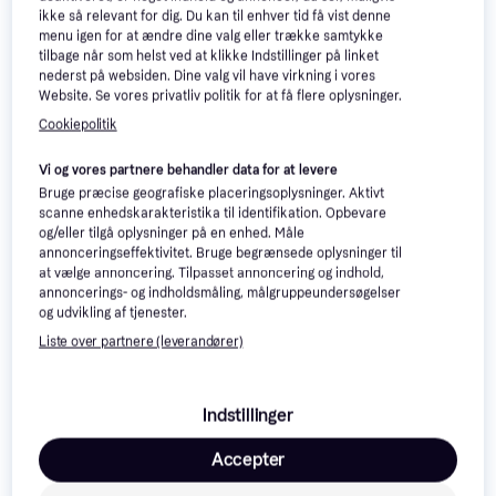
ikke så relevant for dig. Du kan til enhver tid få vist denne
menu igen for at ændre dine valg eller trække samtykke
tilbage når som helst ved at klikke Indstillinger på linket
nederst på websiden. Dine valg vil have virkning i vores
Website. Se vores privatliv politik for at få flere oplysninger.
Cookiepolitik
Vi og vores partnere behandler data for at levere
Bruge præcise geografiske placeringsoplysninger. Aktivt
scanne enhedskarakteristika til identifikation. Opbevare
og/eller tilgå oplysninger på en enhed. Måle
Apple iPad (2025) A16
4.7
annonceringseffektivitet. Bruge begrænsede oplysninger til
Chip Wi-Fi + Cellular
at vælge annoncering. Tilpasset annoncering og indhold,
11", Apple iPadOS 18
annoncerings- og indholdsmåling, målgruppeundersøgelser
256GB Silver
Apple iPad Pro M5 Wi-
4.6
og udvikling af tjenester.
Fi Cellular Tablet 256
11", iPadOS 26
GB
Liste over partnere (leverandører)
5.777 kr.
6.407 kr.
10.599 kr.
9+ butikker
9+ butikker
Indstillinger
Accepter