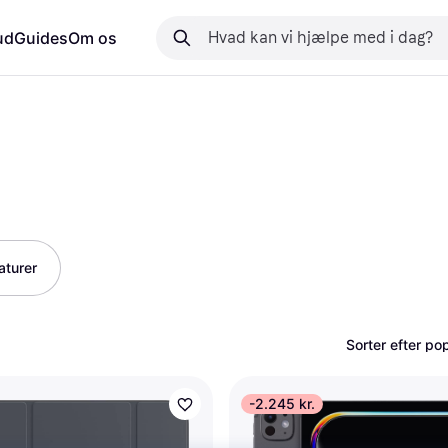
ud
Guides
Om os
aturer
Sorter efter pop
-2.245 kr.