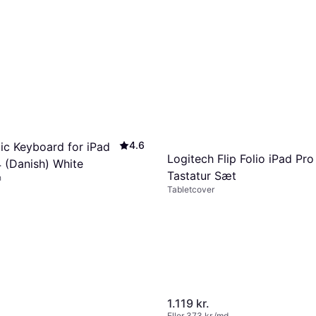
4.6
ic Keyboard for iPad
Logitech Flip Folio iPad Pro
 (Danish) White
Tastatur Sæt
h
Tabletcover
1.119 kr.
Eller 373 kr./md.