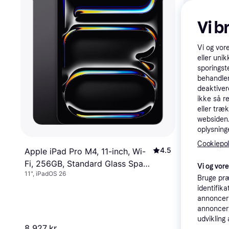
Vi b
Vi og vor
eller unik
sporingst
behandler
deaktiver
ikke så r
eller træ
websiden. 
oplysninge
Cookiepoli
4.5
Apple iPad Pro M4, 11-inch, Wi-
Fi, 256GB, Standard Glass Space
Vi og vor
11", iPadOS 26
Black
Bruge præ
Apple Smar
identifik
inch M4 B
annonceri
Tabletcover
annonceri
473 kr.
udvikling 
8.927 kr.
Eller 158 kr./m