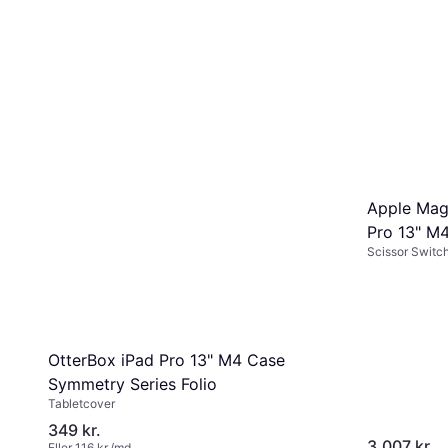
Apple Mag
Pro 13" M4
Scissor Switc
OtterBox iPad Pro 13" M4 Case
Symmetry Series Folio
Tabletcover
349 kr.
3.007 kr.
Eller 116 kr./md.