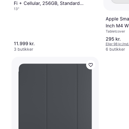
Fi + Cellular, 256GB, Standard
13"
Glass Space Black
Apple Smar
Inch M4 W
Tabletcover
295 kr.
11.999 kr.
Eller 98 kr./md.
3 butikker
6 butikker