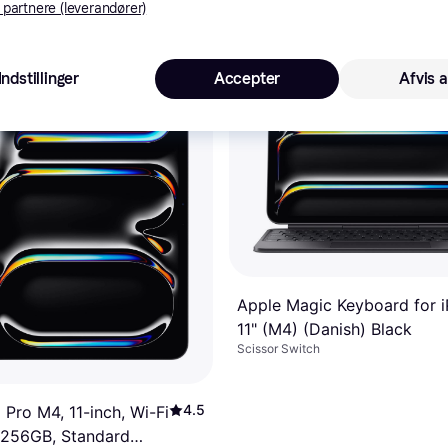
 partnere (leverandører)
8 butikker
Indstillinger
Accepter
Afvis a
Apple Magic Keyboard for 
11" (M4) (Danish) Black
Scissor Switch
4.5
 Pro M4, 11-inch, Wi-Fi
, 256GB, Standard