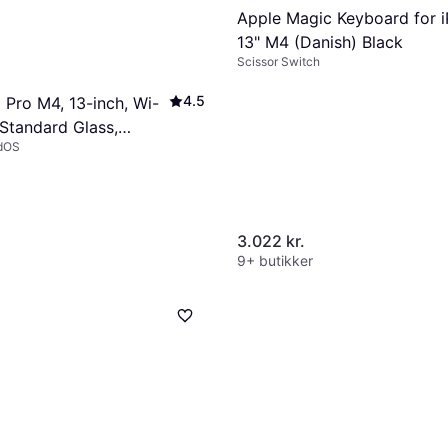
Apple Magic Keyboard for 
13" M4 (Danish) Black
Scissor Switch
4.5
 Pro M4, 13-inch, Wi-
 Standard Glass,
adOS
ck
3.022 kr.
9+ butikker