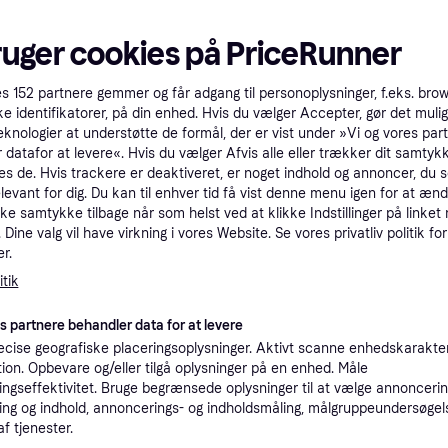
ruger cookies på PriceRunner
es
152
partnere gemmer og får adgang til personoplysninger, f.eks. bro
ke identifikatorer, på din enhed. Hvis du vælger Accepter, gør det mulig
eknologier at understøtte de formål, der er vist under »Vi og vores par
 datafor at levere«. Hvis du vælger Afvis alle eller trækker dit samtykk
es de. Hvis trackere er deaktiveret, er noget indhold og annoncer, du se
elevant for dig. Du kan til enhver tid få vist denne menu igen for at ænd
kke samtykke tilbage når som helst ved at klikke Indstillinger på linket
Dine valg vil have virkning i vores Website. Se vores privatliv politik for
r.
tik
Apple iPad Pro M4, 11-inch,
+ Cellular, 512GB, Standard
es partnere behandler data for at levere
11", Apple iPadOS 17
Glass Space Black
cise geografiske placeringsoplysninger. Aktivt scanne enhedskarakteri
t Folio for iPad Pro 11-
ation. Opbevare og/eller tilgå oplysninger på en enhed. Måle
lack
ngseffektivitet. Bruge begrænsede oplysninger til at vælge annoncering
ng og indhold, annoncerings- og indholdsmåling, målgruppeundersøgel
af tjenester.
9.693 kr.
11.938 kr.
d.