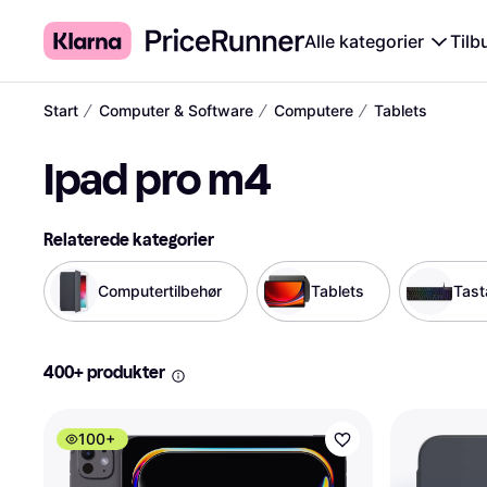
Alle kategorier
Tilb
∕
∕
∕
Start
Computer & Software
Computere
Tablets
Ipad pro m4
Relaterede kategorier
Computertilbehør
Tablets
Tast
400+ produkter
100+