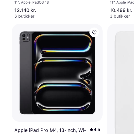
11", Apple iPa
11", Apple iPadOS 18
Glass Spa
12.140 kr.
10.499 kr.
6 butikker
3 butikker
4.5
Apple iPad Pro M4, 13-inch, Wi-