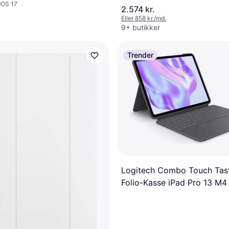
dOS 17
ce Black
2.574 kr.
Eller 858 kr./md.
9+ butikker
Trender
Logitech Combo Touch Tas
Folio-Kasse iPad Pro 13 M4