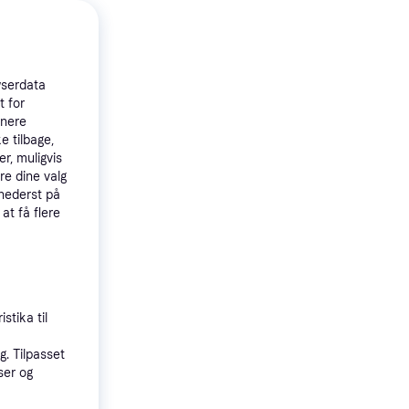
wserdata
t for
tnere
e tilbage,
r, muligvis
re dine valg
 nederst på
 at få flere
4.5
 Wi-Fi
stika til
. Tilpasset
ser og