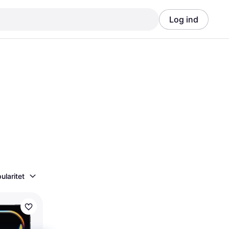
Log ind
Annonce
Annonce
ularitet