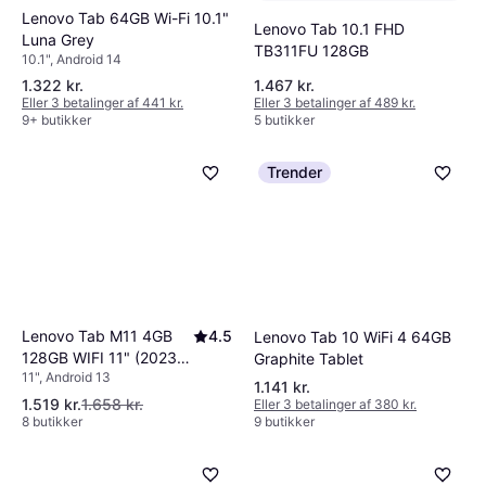
Lenovo Tab 64GB Wi-Fi 10.1"
Lenovo Tab 10.1 FHD
Luna Grey
TB311FU 128GB
10.1", Android 14
1.322 kr.
1.467 kr.
Eller 3 betalinger af 441 kr.
Eller 3 betalinger af 489 kr.
9+ butikker
5 butikker
Trender
Lenovo Tab M11 4GB
4.5
Lenovo Tab 10 WiFi 4 64GB
128GB WIFI 11" (2023)
Graphite Tablet
11", Android 13
Luna Grey
1.141 kr.
1.519 kr.
1.658 kr.
Eller 3 betalinger af 380 kr.
8 butikker
9 butikker