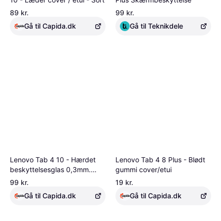
89 kr.
99 kr.
Gå til Capida.dk
Gå til Teknikdele
Lenovo Tab 4 10 - Hærdet
Lenovo Tab 4 8 Plus - Blødt
beskyttelsesglas 0,3mm.
gummi cover/etui
Skærmbeskytter
99 kr.
19 kr.
Gå til Capida.dk
Gå til Capida.dk