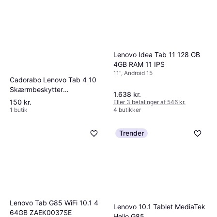
Lenovo Idea Tab 11 128 GB
4GB RAM 11 IPS
11", Android 15
Cadorabo Lenovo Tab 4 10
Skærmbeskytter
1.638 kr.
Beskyttelsesglas
150 kr.
Eller 3 betalinger af 546 kr.
1 butik
4 butikker
Trender
Lenovo Tab G85 WiFi 10.1 4
Lenovo 10.1 Tablet MediaTek
64GB ZAEK0037SE
Helio G85