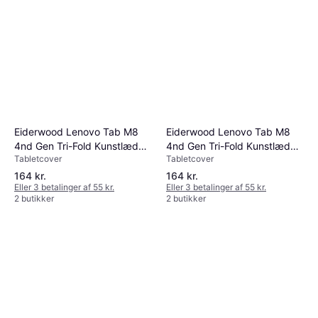
Eiderwood Lenovo Tab M8
Eiderwood Lenovo Tab M8
4nd Gen Tri-Fold Kunstlæder
4nd Gen Tri-Fold Kunstlæder
Tabletcover
Tabletcover
Flip Cover Grå
Flip Cover Blå
164 kr.
164 kr.
Eller 3 betalinger af 55 kr.
Eller 3 betalinger af 55 kr.
2 butikker
2 butikker