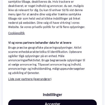
samtykke tilbage, deaktiveres de. Hvis trackere er
25.6 cm 4 GB Wi-Fi 5
deaktiveret, er noget indhold og annoncer, du ser, muligvis
10.1"
ikke så relevant for dig. Du kan til enhver tid få vist denne
menu igen for at ændre dine valg eller trække samtykke
tilbage når som helst ved at klikke Indstillinger på linket
nederst på websiden. Dine valg vil have virkning i vores
Website. Se vores privatliv politik for at få flere oplysninger.
Cookiepolitik
Lenovo Tab One ZAF0
4.7
128 GB 4 GB Wi-Fi 5
Vi og vores partnere behandler data for at levere
Android 14
Bruge præcise geografiske placeringsoplysninger. Aktivt
1.122 kr.
scanne enhedskarakteristika til identifikation. Opbevare
1.269 kr.
Eller 3 betalinger af 374 kr.
og/eller tilgå oplysninger på en enhed. Måle
9 butikker
6 butikker
annonceringseffektivitet. Bruge begrænsede oplysninger til
at vælge annoncering. Tilpasset annoncering og indhold,
Trender
Trender
annoncerings- og indholdsmåling, målgruppeundersøgelser
og udvikling af tjenester.
Liste over partnere (leverandører)
Indstillinger
Lenovo Tab ZAEH 10.1 inch
Accepter