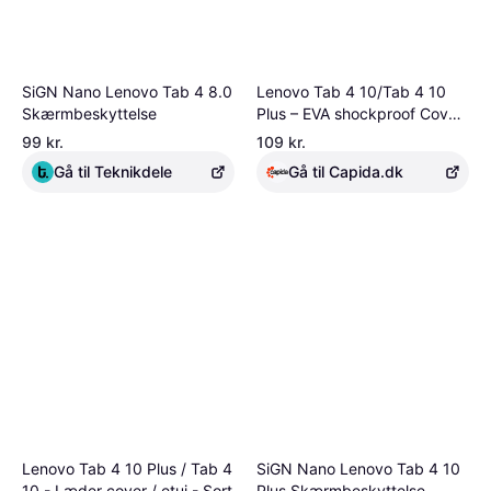
SiGN Nano Lenovo Tab 4 8.0
Lenovo Tab 4 10/Tab 4 10
Skærmbeskyttelse
Plus – EVA shockproof Cover
- Rosa
99 kr.
109 kr.
Gå til Teknikdele
Gå til Capida.dk
Lenovo Tab 4 10 Plus / Tab 4
SiGN Nano Lenovo Tab 4 10
10 - Læder cover / etui - Sort
Plus Skærmbeskyttelse