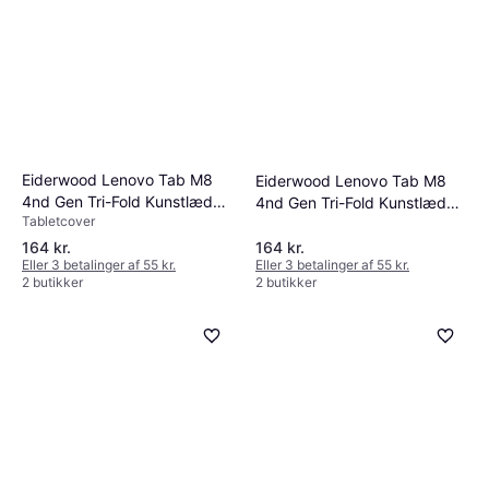
Eiderwood Lenovo Tab M8
Eiderwood Lenovo Tab M8
4nd Gen Tri-Fold Kunstlæder
4nd Gen Tri-Fold Kunstlæder
Tabletcover
Flip Cover
Flip Cover
164 kr.
164 kr.
Eller 3 betalinger af 55 kr.
Eller 3 betalinger af 55 kr.
2 butikker
2 butikker