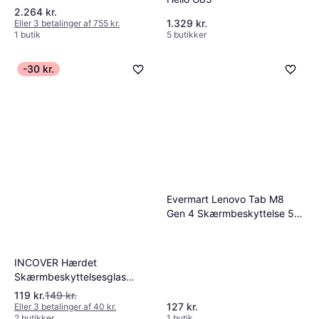
2.264 kr.
1.329 kr.
Eller 3 betalinger af 755 kr.
1 butik
5 butikker
-30 kr.
Evermart Lenovo Tab M8
Gen 4 Skærmbeskyttelse 5
Stk
INCOVER Hærdet
Skærmbeskyttelsesglas
Lenovo Tab M8 4 Gen 9H
119 kr.
149 kr.
127 kr.
Eller 3 betalinger af 40 kr.
2 butikker
1 butik