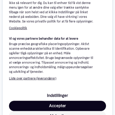
ikke så relevant for dig. Du kan til enhver tid få vist denne
menu igen for at ændre dine valg eller trække samtykke
tilbage når som helst ved at klikke Indstillinger på linket
nederst på websiden. Dine valg vil have virkning i vores
Website. Se vores privatliv politik for at få flere oplysninger.
Cookiepolitik
Samsung Galaxy Tab
4.8
Samsung Galaxy Tab
4.8
S11 Ultra 5G 12GB RAM
S11 WiFi 12GB RAM
Vi og vores partnere behandler data for at levere
14.6"
512GB Grey
11"
256GB Grey
Bruge præcise geografiske placeringsoplysninger. Aktivt
11.682 kr.
6.498 kr.
scanne enhedskarakteristika til identifikation. Opbevare
9+ butikker
9+ butikker
og/eller tilgå oplysninger på en enhed. Måle
annonceringseffektivitet. Bruge begrænsede oplysninger til
at vælge annoncering. Tilpasset annoncering og indhold,
annoncerings- og indholdsmåling, målgruppeundersøgelser
og udvikling af tjenester.
Liste over partnere (leverandører)
Indstillinger
Samsung Galaxy Tab
4.8
Accepter
S11 Ultra 5G 12GB RAM
14.6"
256GB Grey