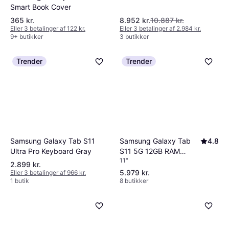
Smart Book Cover
365 kr.
8.952 kr.
10.887 kr.
Eller 3 betalinger af 122 kr.
Eller 3 betalinger af 2.984 kr.
9+ butikker
3 butikker
Trender
Trender
Samsung Galaxy Tab S11
Samsung Galaxy Tab
4.8
Ultra Pro Keyboard Gray
S11 5G 12GB RAM
11"
128GB Silver
2.899 kr.
5.979 kr.
Eller 3 betalinger af 966 kr.
1 butik
8 butikker