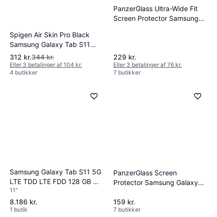
PanzerGlass Ultra-Wide Fit
Screen Protector Samsung
Galaxy Tab S11 Ultra
Spigen Air Skin Pro Black
Samsung Galaxy Tab S11
Ultra
312 kr.
344 kr.
229 kr.
Eller 3 betalinger af 104 kr.
Eller 3 betalinger af 76 kr.
4 butikker
7 butikker
Samsung Galaxy Tab S11 5G
PanzerGlass Screen
LTE TDD LTE FDD 128 GB Wi-
Protector Samsung Galaxy
11"
Fi 6E
Tab S8 Ultra/S9 Ultra/S10
Ultra
8.186 kr.
159 kr.
1 butik
7 butikker