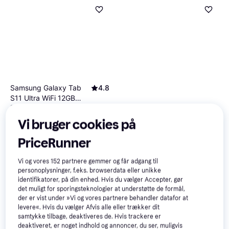
Samsung Galaxy Tab
4.8
S11 Ultra WiFi 12GB
14.6"
RAM 256GB Silver
Vi bruger cookies på
PriceRunner
Samsung Galaxy Tab S11
Smart Book Cover White
Tabletcover
Vi og vores
152
partnere gemmer og får adgang til
personoplysninger, f.eks. browserdata eller unikke
349 kr.
8.089 kr.
Eller 3 betalinger af 116 kr.
identifikatorer, på din enhed. Hvis du vælger Accepter, gør
9+ butikker
9 butikker
det muligt for sporingsteknologier at understøtte de formål,
der er vist under »Vi og vores partnere behandler datafor at
levere«. Hvis du vælger Afvis alle eller trækker dit
samtykke tilbage, deaktiveres de. Hvis trackere er
deaktiveret, er noget indhold og annoncer, du ser, muligvis