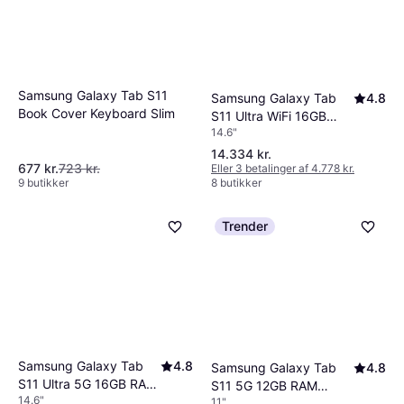
Samsung Galaxy Tab S11
Samsung Galaxy Tab
4.8
Book Cover Keyboard Slim
S11 Ultra WiFi 16GB
14.6"
RAM 1TB Grey
14.334 kr.
677 kr.
723 kr.
Eller 3 betalinger af 4.778 kr.
9 butikker
8 butikker
Trender
Samsung Galaxy Tab
4.8
Samsung Galaxy Tab
4.8
S11 Ultra 5G 16GB RAM
S11 5G 12GB RAM
14.6"
1TB Grey
11"
128GB Enterprise