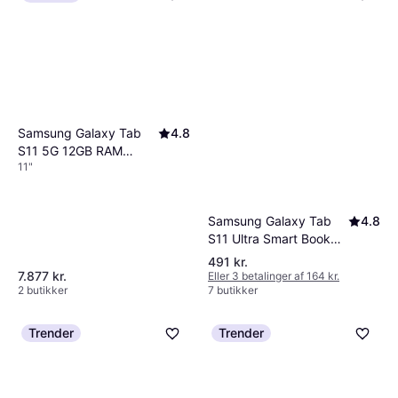
Samsung Galaxy Tab
4.8
S11 5G 12GB RAM
11"
512GB Grey
Samsung Galaxy Tab
4.8
S11 Ultra Smart Book
Cover White
491 kr.
7.877 kr.
Eller 3 betalinger af 164 kr.
2 butikker
7 butikker
Trender
Trender