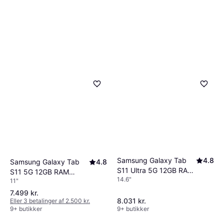
Samsung Galaxy Tab
4.8
Samsung Galaxy Tab
4.8
S11 Ultra 5G 12GB RAM
S11 5G 12GB RAM
14.6"
256GB Silver
11"
256GB Grey
7.499 kr.
8.031 kr.
Eller 3 betalinger af 2.500 kr.
9+ butikker
9+ butikker