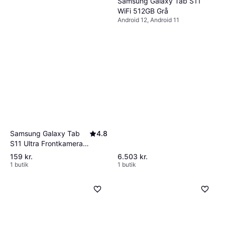
Samsung Galaxy Tab S11
WiFi 512GB Grå
Android 12, Android 11
Samsung Galaxy Tab
4.8
S11 Ultra Frontkamera
12MP
159 kr.
6.503 kr.
1 butik
1 butik