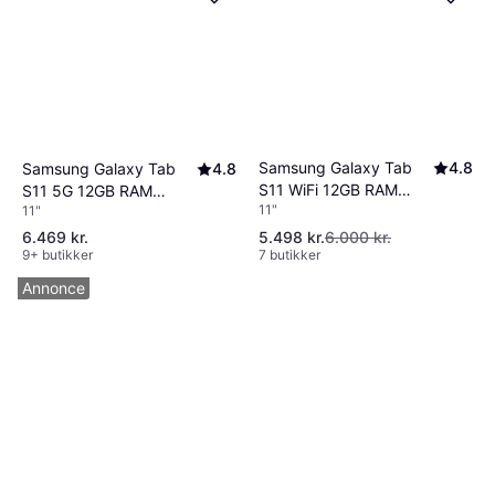
Samsung Galaxy Tab
4.8
Samsung Galaxy Tab
4.8
S11 WiFi 12GB RAM
S11 5G 12GB RAM
11"
11"
128GB Silver
128GB Grey
6.469 kr.
5.498 kr.
6.000 kr.
9+ butikker
7 butikker
Annonce