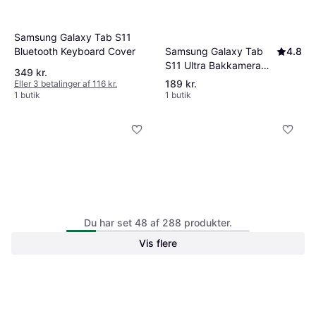
Samsung Galaxy Tab S11
Samsung Galaxy Tab
4.8
Bluetooth Keyboard Cover
S11 Ultra Bakkamera
349 kr.
13MP Vid
189 kr.
Eller 3 betalinger af 116 kr.
1 butik
1 butik
Du har set 48 af 288 produkter.
Samsung Galaxy Tab S11
Samsung Galaxy Tab
4.8
Dux Ducis Bluetooth
Vis flere
S11 5G 512GB Silver
Tastaturetui
299 kr.
Tablet
12.939 kr.
Eller 3 betalinger af 100 kr.
1 butik
1 butik