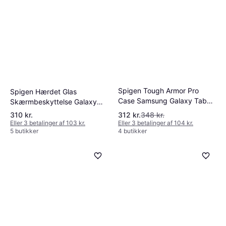
Spigen Tough Armor Pro
Spigen Hærdet Glas
Case Samsung Galaxy Tab
Skærmbeskyttelse Galaxy
S11 Black
Tab S11 Ultra
310 kr.
312 kr.
348 kr.
Eller 3 betalinger af 103 kr.
Eller 3 betalinger af 104 kr.
5 butikker
4 butikker