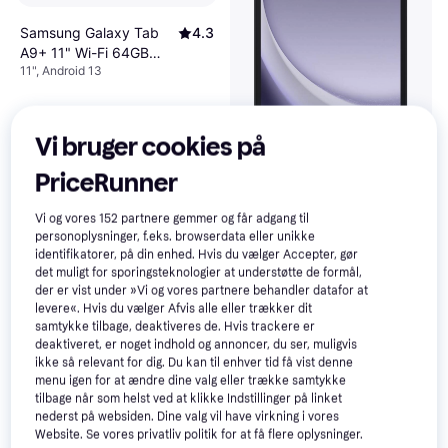
Samsung Galaxy Tab
4.3
A9+ 11" Wi-Fi 64GB
11", Android 13
Graphite
Vi bruger cookies på
PriceRunner
Samsung Galaxy Tab
4.3
A9 8.7" Wi-Fi 64GB
Vi og vores
152
partnere gemmer og får adgang til
Grey
1.499 kr.
999 kr.
personoplysninger, f.eks. browserdata eller unikke
3 butikker
6 butikker
identifikatorer, på din enhed. Hvis du vælger Accepter, gør
det muligt for sporingsteknologier at understøtte de formål,
der er vist under »Vi og vores partnere behandler datafor at
Trender
levere«. Hvis du vælger Afvis alle eller trækker dit
samtykke tilbage, deaktiveres de. Hvis trackere er
deaktiveret, er noget indhold og annoncer, du ser, muligvis
ikke så relevant for dig. Du kan til enhver tid få vist denne
menu igen for at ændre dine valg eller trække samtykke
tilbage når som helst ved at klikke Indstillinger på linket
nederst på websiden. Dine valg vil have virkning i vores
Website. Se vores privatliv politik for at få flere oplysninger.