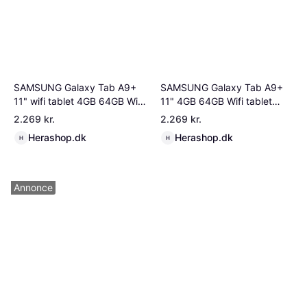
SAMSUNG Galaxy Tab A9+
SAMSUNG Galaxy Tab A9+
11" wifi tablet 4GB 64GB Wifi
11" 4GB 64GB Wifi tablet
Sølv prisbilligt alternativ til
navy blå prisbilligt alternativ
2.269 kr.
2.269 kr.
Ipad
til Ipad
Herashop.dk
Herashop.dk
H
H
Annonce