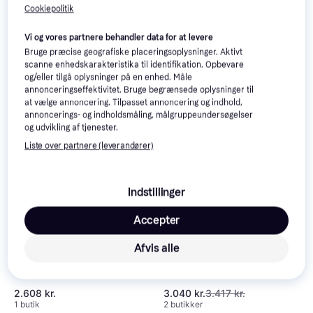
Samsung Galaxy Tab
4.3
Cookiepolitik
A9+ 11" Wi-Fi 64GB
11", Android 13
Navy
Samsung Galaxy Tab
4.3
Vi og vores partnere behandler data for at levere
A9 8.7" Wi-Fi 64GB
Bruge præcise geografiske placeringsoplysninger. Aktivt
Blue
scanne enhedskarakteristika til identifikation. Opbevare
3.040 kr.
1.999 kr.
og/eller tilgå oplysninger på en enhed. Måle
2 butikker
1 butik
annonceringseffektivitet. Bruge begrænsede oplysninger til
at vælge annoncering. Tilpasset annoncering og indhold,
-377 kr.
annoncerings- og indholdsmåling, målgruppeundersøgelser
og udvikling af tjenester.
Liste over partnere (leverandører)
Indstillinger
Accepter
Samsung Galaxy Tab
4.3
A9+ 11" Wi-Fi 64GB
Afvis alle
11", Android 13
Silver
Samsung Galaxy Tab
4.3
A9 8.7" Wi-Fi 64GB
Silver
2.608 kr.
3.040 kr.
3.417 kr.
1 butik
2 butikker