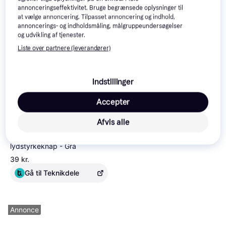
annonceringseffektivitet. Bruge begrænsede oplysninger til
at vælge annoncering. Tilpasset annoncering og indhold,
Samsung Galaxy Tab
4.7
Samsung Galaxy Tab S6 Lite,
annoncerings- og indholdsmåling, målgruppeundersøgelser
S6 Lite 10.4" 2022 Wi-Fi
LTE, 128 GB, 26.4 cm (10.4
og udvikling af tjenester.
10.4", Android 12
SM-P613 64GB Black
tommer), 4 GB RAM, Wi-Fi 5
3.252 kr.
Liste over partnere (leverandører)
(802.11ac), Grå
Gå til WATTOO.DK
3.196 kr.
1 butik
Indstillinger
Accepter
Afvis alle
Samsung Galaxy Tab S6 Lite
lydstyrkeknap - Grå
39 kr.
Gå til Teknikdele
Annonce