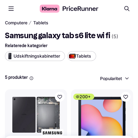
∕
Computere
Tablets
Samsung galaxy tab s6 lite wi fi
(
5
)
Relaterede kategorier
Udskiftningskabinetter
Tablets
5 produkter
Popularitet
200+