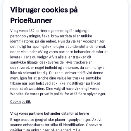
Vi bruger cookies på
Samsung Galaxy Tab S6 Lite
Wi-Fi Bagside Grå
PriceRunner
Vi og vores
152
partnere gemmer og får adgang til
personoplysninger, f.eks. browserdata eller unikke
identifikatorer, på din enhed. Hvis du vælger Accepter, gør
Samsung Galaxy Tab
4.5
det muligt for sporingsteknologier at understøtte de formål,
S6 Lite 10.4 2020 Wi-Fi
der er vist under »Vi og vores partnere behandler datafor at
10.5", Android 10
levere«. Hvis du vælger Afvis alle eller trækker dit
SM-P610 64GB
samtykke tilbage, deaktiveres de. Hvis trackere er
479 kr.
1.990 kr.
deaktiveret, er noget indhold og annoncer, du ser, muligvis
1 butik
1 butik
ikke så relevant for dig. Du kan til enhver tid få vist denne
menu igen for at ændre dine valg eller trække samtykke
50+
tilbage når som helst ved at klikke Indstillinger på linket
nederst på websiden. Dine valg vil have virkning i vores
Website. Se vores privatliv politik for at få flere oplysninger.
Cookiepolitik
Vi og vores partnere behandler data for at levere
Bruge præcise geografiske placeringsoplysninger. Aktivt
scanne enhedskarakteristika til identifikation. Opbevare
og/eller tilgå oplysninger på en enhed. Måle