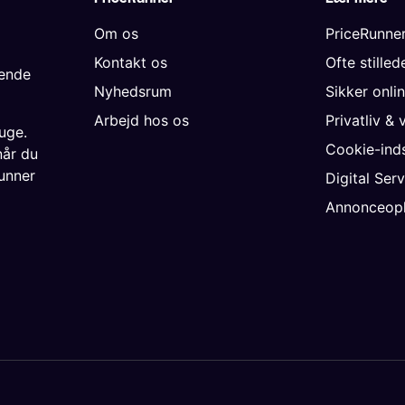
Om os
PriceRunne
Kontakt os
Ofte stille
gende
Nyhedsrum
Sikker onli
Arbejd hos os
Privatliv & 
uge.
Cookie-inds
når du
unner
Digital Ser
Annonceopl