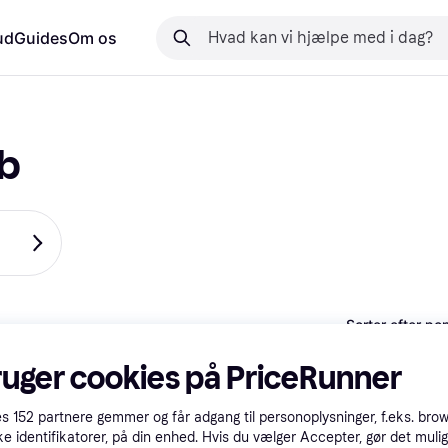
ud
Guides
Om os
b
Sorter efter pop
ruger cookies på PriceRunner
Trender
es
152
partnere gemmer og får adgang til personoplysninger, f.eks. bro
ke identifikatorer, på din enhed. Hvis du vælger Accepter, gør det mulig