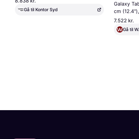
8.838 kr.
Galaxy Tab
Gå til Kontor Syd
cm (12.4")
(802.11ax),
7.522 kr.
Gå til
Annonce