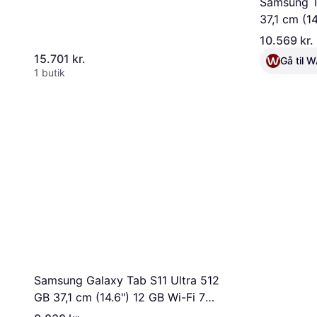
Samsung T
37,1 cm (14
10.569 kr.
15.701 kr.
Gå til
1 butik
Samsung Galaxy Tab S11 Ultra 512
GB 37,1 cm (14.6") 12 GB Wi-Fi 7
(802.11be) Grå