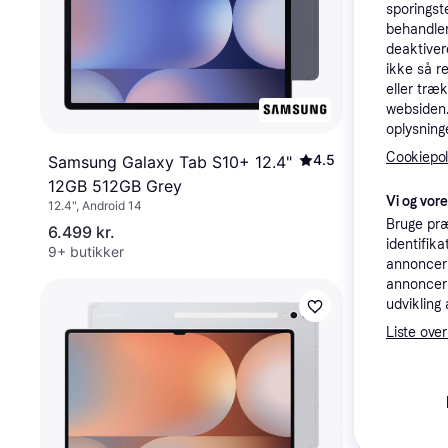
sporingst
behandler
deaktiver
ikke så r
eller træ
websiden. 
oplysninge
Samsung G
Cookiepoli
4.5
Samsung Galaxy Tab S10+ 12.4"
14.6 Inch 
12GB 512GB Grey
Vi og vor
512GB Gra
12.4", Android 14
Bruge præ
6.499 kr.
6.548 kr.
identifik
9+ butikker
2 butikker
annonceri
annonceri
udvikling 
Liste over