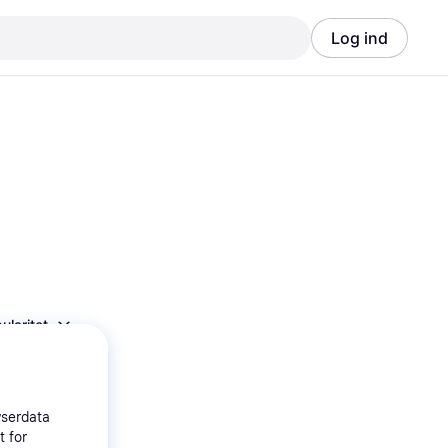
Log ind
Annonce
Annonce
ularitet
wserdata
t for