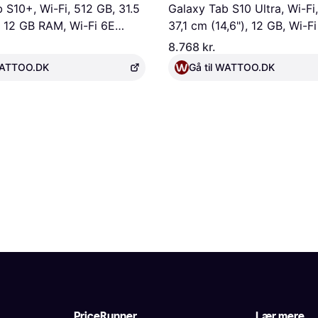
 S10+, Wi-Fi, 512 GB, 31.5
Galaxy Tab S10 Ultra, Wi-Fi
, 12 GB RAM, Wi-Fi 6E
37,1 cm (14,6"), 12 GB, Wi-Fi
 Platinum Silver
(802.11Be), Platinum, Sølv
8.768 kr.
 WATTOO.DK
Gå til WATTOO.DK
PriceRunner
Lær mere