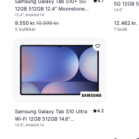
4.7
Samsung Galaxy Tab S10+ 5G
5G 12GB 5
12GB 512GB 12.4" Moonstone
14.6"
Grey
12.4", Android 14
Grey
9.550 kr.
10.595 kr.
12.462 kr.
5 butikker
1 butik
4.2
Samsung Galaxy Tab S10 Ultra
Wi-Fi 12GB 512GB 14.6"
14.6", Android 14
Moonstone Grey