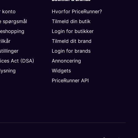
r konto
Hvorfor PriceRunner?
de spørgsmål
Tilmeld din butik
neshopping
Login for butikker
vilkår
Tilmeld dit brand
tillinger
Login for brands
vices Act (DSA)
Annoncering
ysning
Widgets
PriceRunner API