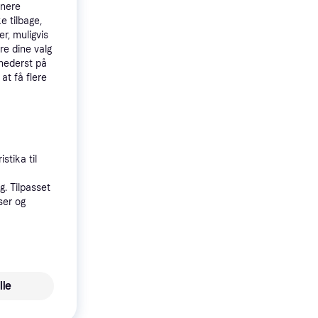
tnere
e tilbage,
r, muligvis
re dine valg
 nederst på
 at få flere
4.7
 5G
stika til
. Tilpasset
ser og
lle