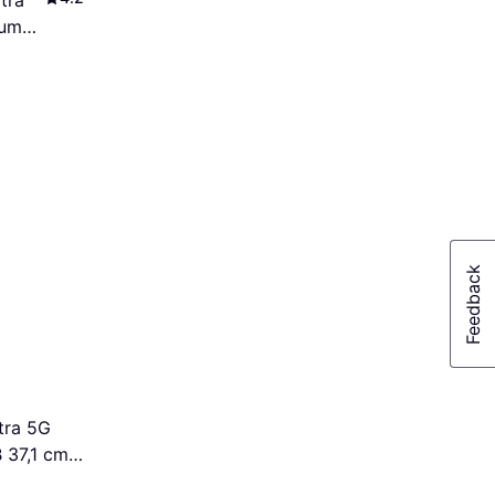
tra
num
tra 5G
 37,1 cm
1be) Grå