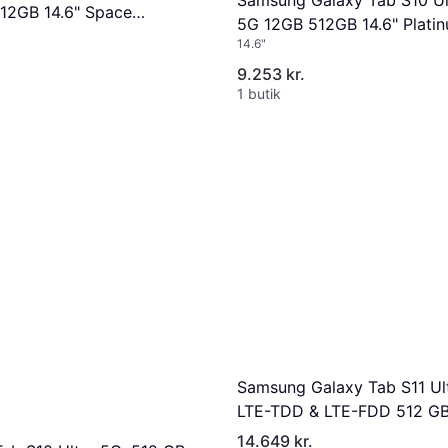
Samsung Galaxy Tab S10 Ul
12GB 14.6" Space
5G 12GB 512GB 14.6" Plati
14.6"
Silver
9.253 kr.
1 butik
Samsung Galaxy Tab S11 Ul
LTE-TDD & LTE-FDD 512 GB
(14.6") 12 GB Wi-Fi 7 (802.1
14.649 kr.