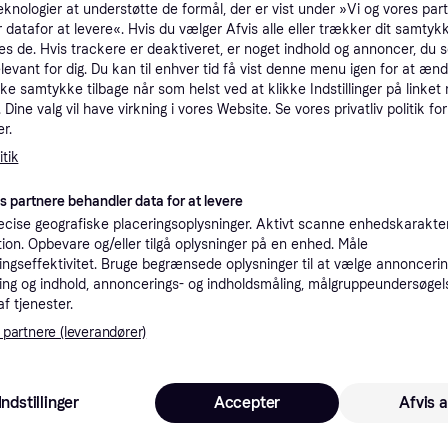
eknologier at understøtte de formål, der er vist under »Vi og vores par
 datafor at levere«. Hvis du vælger Afvis alle eller trækker dit samtykk
es de. Hvis trackere er deaktiveret, er noget indhold og annoncer, du se
elevant for dig. Du kan til enhver tid få vist denne menu igen for at ænd
kke samtykke tilbage når som helst ved at klikke Indstillinger på linket
Dine valg vil have virkning i vores Website. Se vores privatliv politik for
r.
4.2
alaxy Tab S10 Ultra
tik
Samsung Galaxy Tab S10+
Wi-Fi Tablet 12GB
12GB 512GB 12.4" Platinum
es partnere behandler data for at levere
y
12.4", Android 14
Silver
cise geografiske placeringsoplysninger. Aktivt scanne enhedskarakteri
7.709 kr.
ation. Opbevare og/eller tilgå oplysninger på en enhed. Måle
3 butikker
ngseffektivitet. Bruge begrænsede oplysninger til at vælge annoncering
ng og indhold, annoncerings- og indholdsmåling, målgruppeundersøgel
af tjenester.
Trender
 partnere (leverandører)
Indstillinger
Accepter
Afvis a