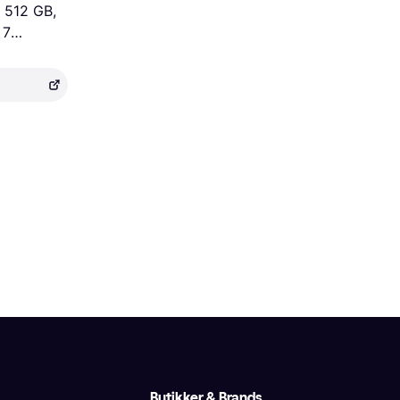
, 512 GB,
 7
Butikker & Brands