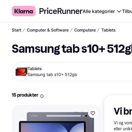
Alle kategorier
Tilb
∕
∕
∕
Start
Computer & Software
Computere
Tablets
Samsung tab s10+ 512g
Tablets
Samsung tab s10+ 512gb
15 produkter
Vi b
Vi og vor
eller unik