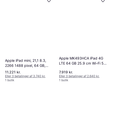
Apple MK493HCA iPad 4G
Apple iPad mini, 21,1 8.3,
LTE 64 GB 25.9 cm Wi-Fi 5
2266 1488 pixel, 64 GB,
802.11ac
iPadOS 15, 297 g, Beige
11.221 kr.
7.919 kr.
Eller 3 betalinger af 3.740 kr.
Eller 3 betalinger af 2.640 kr.
1 butik
1 butik