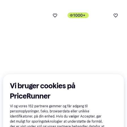
1000+
Apple iPad A13, 10.2-
4.8
Apple iPad (2021) A13,
4.8
Vi bruger cookies på
inch, (2021), Wi-Fi +
10.2-inch, Wi-Fi, 64GB
10.2", Apple iPadOS
10.2", Apple iPadOS 15
Cellular 64GB Silver
Silver
PriceRunner
2.229 kr.
2.499 kr.
1 butik
4 butikker
Vi og vores
152
partnere gemmer og får adgang til
personoplysninger, f.eks. browserdata eller unikke
Trender
identifikatorer, på din enhed. Hvis du vælger Accepter, gør
det muligt for sporingsteknologier at understøtte de formål,
der er vist under »Vi og vores partnere behandler datafor at