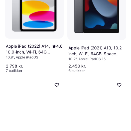
Apple iPad (2022) A14,
4.6
Apple iPad (2021) A13, 10.2-
10.9-inch, Wi-Fi, 64GB
inch, Wi-Fi, 64GB, Space
10.9", Apple iPadOS
Silver
10.2", Apple iPadOS 15
Gray
2.798 kr.
2.450 kr.
7 butikker
6 butikker