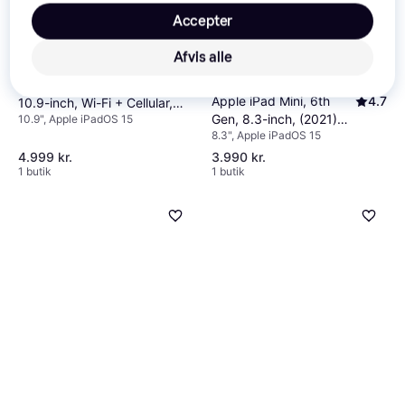
Accepter
Afvis alle
Apple iPad Air M1 (2022),
Apple iPad Mini, 6th
4.7
10.9-inch, Wi-Fi + Cellular,
Gen, 8.3-inch, (2021)
10.9", Apple iPadOS 15
64GB Starlight
8.3", Apple iPadOS 15
Wi-FI, 64GB Space
Grey
4.999 kr.
3.990 kr.
1 butik
1 butik