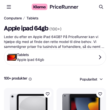
∕
Computere
Tablets
Apple ipad 64gb
(
100+
)
Leder du efter en Apple iPad 64GB? På PriceRunner kan vi 
hjælpe dig med at finde den rette model til dine behov. Vi 
sammenligner priser fra tusindvis af forhandlere, så du nemt 
kan finde den bedste pris på din næste Apple iPad 64GB. Med 
Tablets
vores brugervenlige søgefunktioner og omfattende 
Apple ipad 64gb
produktinformationer, kan du træffe den rigtige beslutning 
uden besvær. Udforsk også vores relaterede kategorier og se 
de mest populære og trending produkter lige her på siden. 
Start din søgning nu og find din nye iPad i dag.
100+ produkter
Popularitet
Mere om apple ipad 64gb »