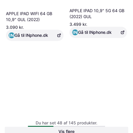
APPLE IPAD 10,9" 5G 64 GB
APPLE IPAD WIFI 64 GB
(2022) GUL
10,9" GUL (2022)
3.499 kr.
3.090 kr.
Gå til INphone.dk
Gå til INphone.dk
Batteri til Apple iPAD 2 64GB
APPLE IPAD 10,2" WI-FI 64
Wi-Fi
Du har set 48 af 145 produkter.
GB (2021) SILVER
199 kr.
Vis flere