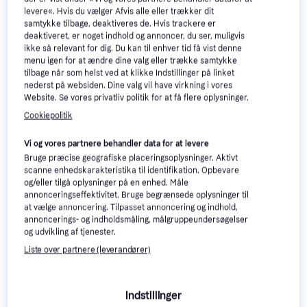
levere«. Hvis du vælger Afvis alle eller trækker dit
samtykke tilbage, deaktiveres de. Hvis trackere er
deaktiveret, er noget indhold og annoncer, du ser, muligvis
ikke så relevant for dig. Du kan til enhver tid få vist denne
menu igen for at ændre dine valg eller trække samtykke
tilbage når som helst ved at klikke Indstillinger på linket
nederst på websiden. Dine valg vil have virkning i vores
Website. Se vores privatliv politik for at få flere oplysninger.
Cookiepolitik
Apple iPad 10 9 2022 64 GB
Apple iPad A13, 10.2-inch,
WiFi 64 GB WiFi 64 GB
(2021), Wi-Fi + Cellular 64GB
Vi og vores partnere behandler data for at levere
10.9"
10.2", Apple iPadOS
Space Grey
Bruge præcise geografiske placeringsoplysninger. Aktivt
scanne enhedskarakteristika til identifikation. Opbevare
3.090 kr.
3.299 kr.
og/eller tilgå oplysninger på en enhed. Måle
1 butik
2 butikker
annonceringseffektivitet. Bruge begrænsede oplysninger til
at vælge annoncering. Tilpasset annoncering og indhold,
Trender
200+
annoncerings- og indholdsmåling, målgruppeundersøgelser
og udvikling af tjenester.
Liste over partnere (leverandører)
Indstillinger