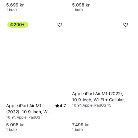
5.699 kr.
5.098 kr.
1 butik
1 butik
200+
Apple iPad Air M1 (2022),
10.9-inch, Wi-Fi + Cellular,
Apple iPad Air M1
4.7
10.9", Apple iPadOS 15
64GB Space Grey
(2022), 10.9-inch, Wi-Fi,
10.9", Apple iPadOS
64GB Space Grey
5.098 kr.
7.499 kr.
1 butik
1 butik