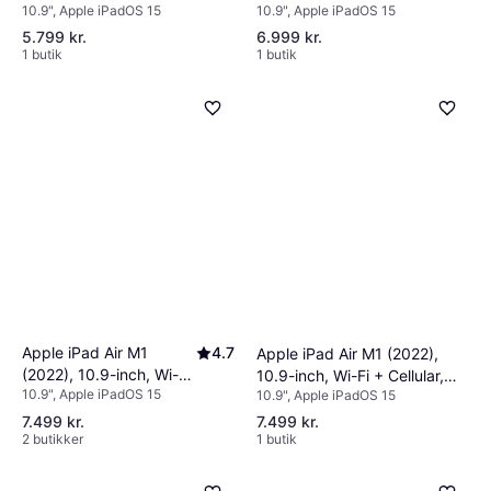
10.9", Apple iPadOS 15
10.9", Apple iPadOS 15
+ Cellular, 64GB Blue
5.799 kr.
6.999 kr.
1 butik
1 butik
Apple iPad Air M1
4.7
Apple iPad Air M1 (2022),
(2022), 10.9-inch, Wi-Fi
10.9-inch, Wi-Fi + Cellular,
10.9", Apple iPadOS 15
10.9", Apple iPadOS 15
+ Cellular, 64GB Pink
64GB Purple
7.499 kr.
7.499 kr.
2 butikker
1 butik