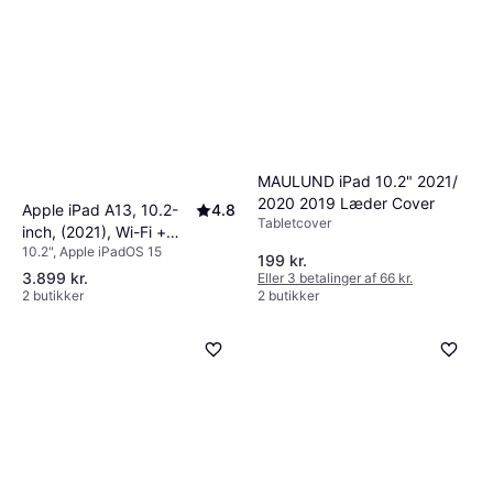
MAULUND iPad 10.2" 2021/
2020 2019 Læder Cover
Apple iPad A13, 10.2-
4.8
Tabletcover
inch, (2021), Wi-Fi +
10.2", Apple iPadOS 15
Cellular 256GB Space
199 kr.
Gray
3.899 kr.
Eller 3 betalinger af 66 kr.
2 butikker
2 butikker