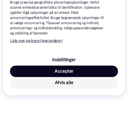
Bruge præcise geografiske placeringsoplysninger. Aktivt
scanne enhedskarakteristika til identifikation. Opbevare
og/eller tilgå oplysninger på en enhed. Måle
annonceringseffektivitet. Bruge begrænsede oplysninger til
at vælge annoncering. Tilpasset annoncering og indhold,
Otego iPad Cover 10.2 2021
annoncerings- og indholdsmåling, målgruppeundersøgelser
2020 2019 Air 3 Pro 10.5
og udvikling af tjenester.
Tablet beskyttelsesescover
Liste over partnere (leverandører)
Tech21 iPad 10.2" 2021 Evo
Folio Flip Cover Pencil
Tabletcover
185 kr.
Indstillinger
162 kr.
Eller 3 betalinger af 62 kr.
1 butik
7 butikker
Accepter
Trender
Afvis alle