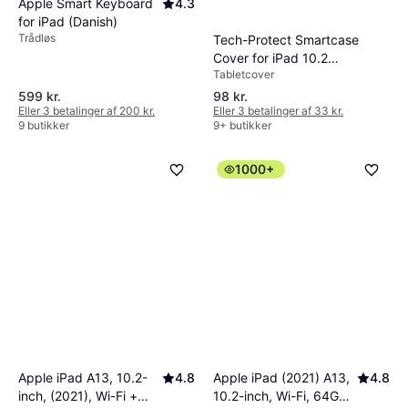
Apple Smart Keyboard
4.3
for iPad (Danish)
Trådløs
Tech-Protect Smartcase
Cover for iPad 10.2
Tabletcover
2019/2020/2021
599 kr.
98 kr.
Eller 3 betalinger af 200 kr.
Eller 3 betalinger af 33 kr.
9 butikker
9+ butikker
1000+
Apple iPad A13, 10.2-
4.8
Apple iPad (2021) A13,
4.8
inch, (2021), Wi-Fi +
10.2-inch, Wi-Fi, 64GB