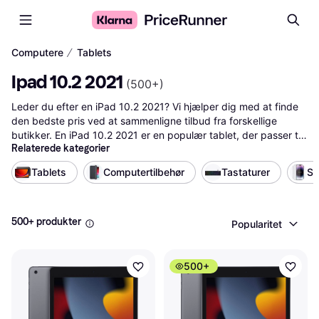
∕
Computere
Tablets
Ipad 10.2 2021
(
500+
)
Leder du efter en iPad 10.2 2021? Vi hjælper dig med at finde 
den bedste pris ved at sammenligne tilbud fra forskellige 
butikker. En iPad 10.2 2021 er en populær tablet, der passer til 
Relaterede kategorier
både arbejde og underholdning. Du kan nemt se forskelle i 
priser og funktioner, så du kan træffe det rigtige valg for dine 
Tablets
Computertilbehør
Tastaturer
Sk
behov. På vores side kan du også finde links til relaterede 
kategorier, som gør det lettere at navigere mellem forskellige 
produkter. De mest populære produkter er også direkte 
tilgængelige her, så du hurtigt kan få overblik over markedet. 
500+ produkter
Popularitet
Start din søgning hos PriceRunner i dag og find den rigtige 
iPad til den bedste pris.
Mere om ipad 10.2 2021 »
500+