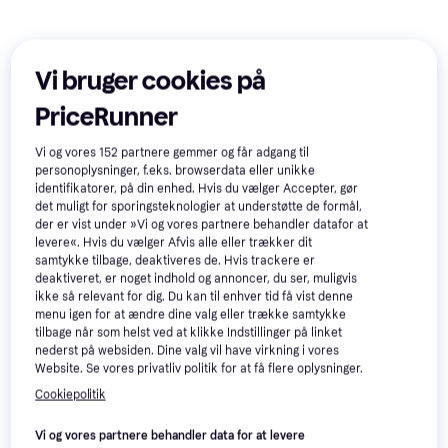
Vi bruger cookies på
PriceRunner
Vi og vores
152
partnere gemmer og får adgang til
personoplysninger, f.eks. browserdata eller unikke
MAULUND iPad 10.2" 2021
identifikatorer, på din enhed. Hvis du vælger Accepter, gør
2019 Læder Cover
det muligt for sporingsteknologier at understøtte de formål,
Apple iPad A13, 10.2-inch,
Tabletcover
der er vist under »Vi og vores partnere behandler datafor at
(2021), Wi-Fi + Cellular 64GB
levere«. Hvis du vælger Afvis alle eller trækker dit
10.2", Apple iPadOS
Space Grey
199 kr.
samtykke tilbage, deaktiveres de. Hvis trackere er
3.299 kr.
Eller 3 betalinger af 66 kr.
deaktiveret, er noget indhold og annoncer, du ser, muligvis
2 butikker
2 butikker
ikke så relevant for dig. Du kan til enhver tid få vist denne
menu igen for at ændre dine valg eller trække samtykke
tilbage når som helst ved at klikke Indstillinger på linket
Trender
nederst på websiden. Dine valg vil have virkning i vores
Website. Se vores privatliv politik for at få flere oplysninger.
Cookiepolitik
Vi og vores partnere behandler data for at levere