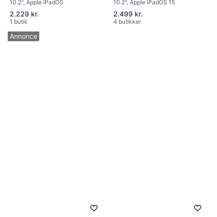
10.2", Apple iPadOS
10.2", Apple iPadOS 15
Cellular 64GB Silver
Silver
2.229 kr.
2.499 kr.
1 butik
4 butikker
Annonce