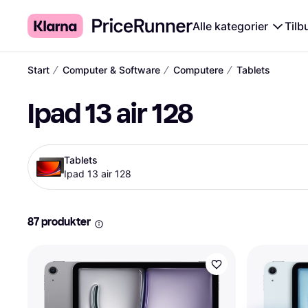
Alle kategorier
Tilb
∕
∕
∕
Start
Computer & Software
Computere
Tablets
Ipad 13 air 128
Tablets
Ipad 13 air 128
87 produkter