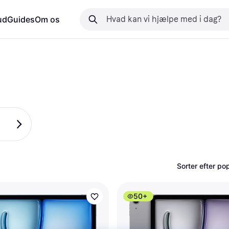
ud
Guides
Om os
Sorter efter pop
50+