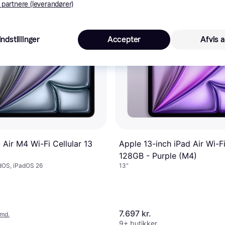
 partnere (leverandører)
Indstillinger
Accepter
Afvis a
Apple 13-inch iPad Air Wi-F
 Air M4 Wi-Fi Cellular 13
128GB - Purple (M4)
13"
adOS, iPadOS 26
7.697 kr.
/md.
9+ butikker