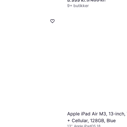
8.999 kr.
9.499 kr.
9+ butikker
Apple iPad Air M3, 13-inch,
+ Cellular, 128GB, Blue
13", Apple iPadOS 18