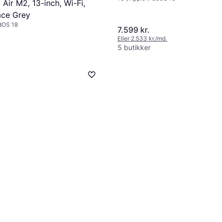
 Air M2, 13-inch, Wi-Fi,
ce Grey
adOS 18
7.599 kr.
Eller 2.533 kr./md.
5 butikker