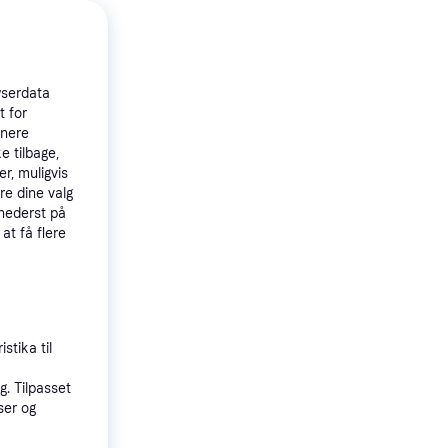
wserdata
t for
tnere
e tilbage,
r, muligvis
re dine valg
 nederst på
 at få flere
4.9
13-
rey
stika til
. Tilpasset
ser og