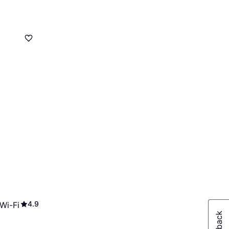
4.9
 Wi-Fi