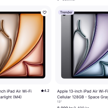
Trender
4.2
Apple 13-inch iPad Air Wi-F
nch iPad Air Wi-Fi
Cellular 128GB - Space Gra
arlight (M4)
13"
(M4)