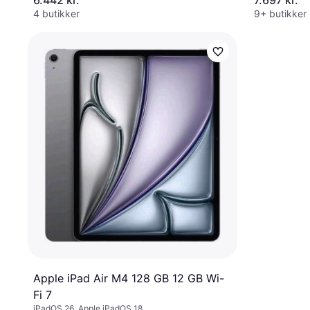
6.442 kr.
7.697 kr.
4 butikker
9+ butikker
Apple iPad Air M4 128 GB 12 GB Wi-
Fi 7
iPadOS 26, Apple iPadOS 18