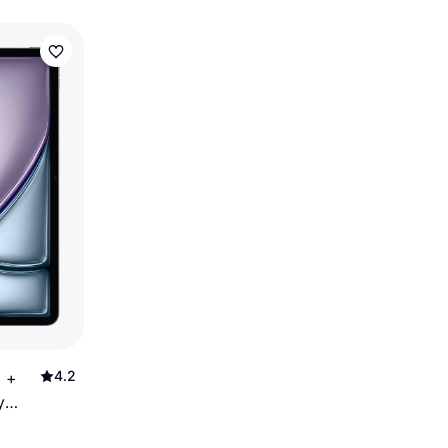
4.2
i +
y