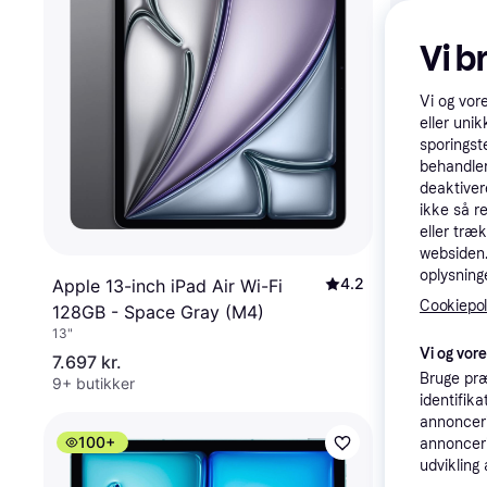
Vi b
Vi og vor
eller unik
sporingst
behandler
deaktiver
ikke så r
eller træ
websiden. 
oplysninge
4.2
Apple 13-inch iPad Air Wi-Fi
Apple 13-i
Cookiepoli
128GB - Space Gray (M4)
128GB - B
13"
13", iPadOS 2
Vi og vor
7.697 kr.
7.697 kr.
Bruge præ
9+ butikker
9+ butikker
identifik
annonceri
100+
Trender
annonceri
udvikling 