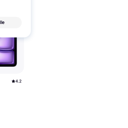
lle
4.2
i