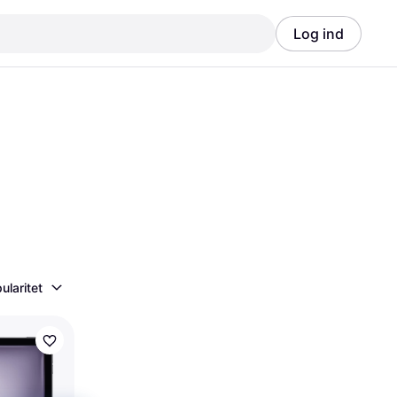
Log ind
Annonce
Annonce
ularitet