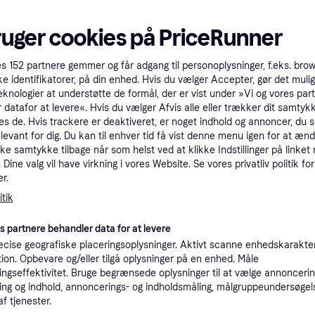
ruger cookies på PriceRunner
es
152
partnere gemmer og får adgang til personoplysninger, f.eks. bro
ke identifikatorer, på din enhed. Hvis du vælger Accepter, gør det mulig
eknologier at understøtte de formål, der er vist under »Vi og vores par
 datafor at levere«. Hvis du vælger Afvis alle eller trækker dit samtykk
es de. Hvis trackere er deaktiveret, er noget indhold og annoncer, du se
elevant for dig. Du kan til enhver tid få vist denne menu igen for at ænd
kke samtykke tilbage når som helst ved at klikke Indstillinger på linket
Dine valg vil have virkning i vores Website. Se vores privatliv politik for
r.
4.2
Apple iPad Air M3 (2025), 
nch iPad Air Wi-Fi
tik
inch, Wi-Fi, 128GB Space G
lue (M4)
13", Apple iPadOS 18
6
es partnere behandler data for at levere
6.598 kr.
cise geografiske placeringsoplysninger. Aktivt scanne enhedskarakteri
8 butikker
ation. Opbevare og/eller tilgå oplysninger på en enhed. Måle
ngseffektivitet. Bruge begrænsede oplysninger til at vælge annoncering
ng og indhold, annoncerings- og indholdsmåling, målgruppeundersøgel
af tjenester.