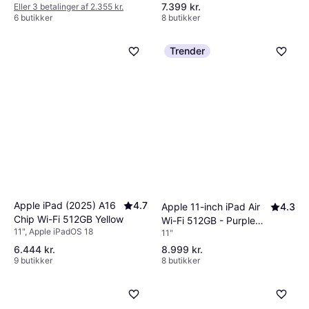
Grey
7.399 kr.
Eller 3 betalinger af 2.355 kr.
6 butikker
8 butikker
Trender
Apple iPad (2025) A16
4.7
Apple 11-inch iPad Air
4.3
Chip Wi-Fi 512GB Yellow
Wi-Fi 512GB - Purple
11", Apple iPadOS 18
11"
(M4)
6.444 kr.
8.999 kr.
9 butikker
8 butikker