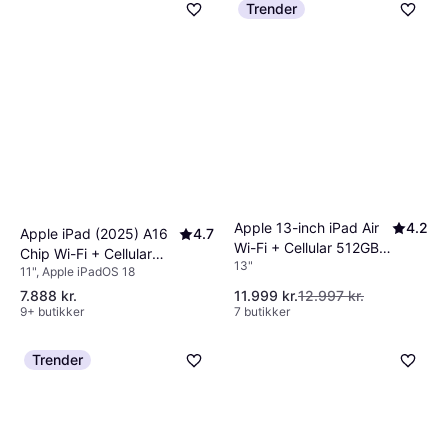
Trender
Apple 13-inch iPad Air
4.2
Apple iPad (2025) A16
4.7
Wi-Fi + Cellular 512GB -
Chip Wi-Fi + Cellular
13"
Purple (M4)
11", Apple iPadOS 18
512GB Blue
7.888 kr.
11.999 kr.
12.997 kr.
9+ butikker
7 butikker
Trender