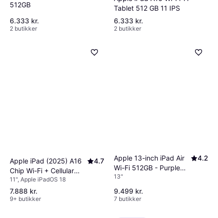
512GB
Tablet 512 GB 11 IPS
6.333 kr.
6.333 kr.
2 butikker
2 butikker
Apple 13-inch iPad Air
4.2
Apple iPad (2025) A16
4.7
Wi-Fi 512GB - Purple
Chip Wi-Fi + Cellular
13"
(M4)
11", Apple iPadOS 18
512GB Pink
7.888 kr.
9.499 kr.
9+ butikker
7 butikker