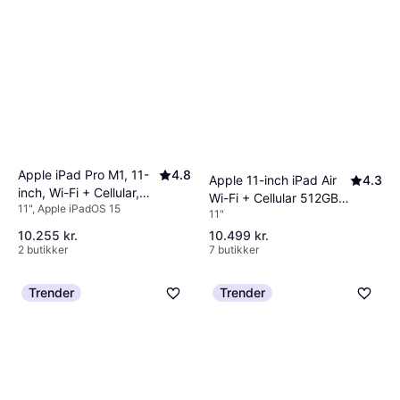
Apple iPad Pro M1, 11-
4.8
Apple 11-inch iPad Air
4.3
inch, Wi-Fi + Cellular,
Wi-Fi + Cellular 512GB -
11", Apple iPadOS 15
512GB
11"
Starlight (M4)
10.255 kr.
10.499 kr.
2 butikker
7 butikker
Trender
Trender