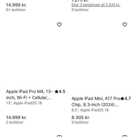
14.999 kr.
Eller 3 betalinger af 2.425 kr.
9+ butikker
6 butikker
Apple iPad Pro M4, 13-
4.5
inch, Wi-Fi + Cellular,
Apple iPad Mini, A17 Pro
4.7
13", Apple iPadOS 18
512GB, Standard Glass,
Chip, 8.3-inch (2024)
Silver
8.3", Apple iPadOS 18
Wi-Fi, 512GB Starlight
14.999 kr.
8.305 kr.
2 butikker
9 butikker