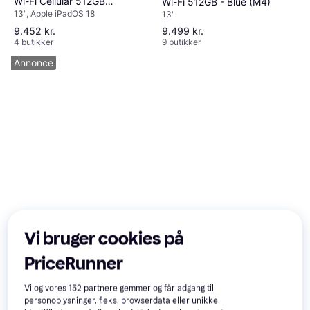
Wi-Fi Cellular 512GB
Wi-Fi 512GB - Blue (M4)
13", Apple iPadOS 18
13"
Starlight
9.452 kr.
9.499 kr.
4 butikker
9 butikker
Annonce
Vi bruger cookies på
PriceRunner
Vi og vores
152
partnere gemmer og får adgang til
personoplysninger, f.eks. browserdata eller unikke