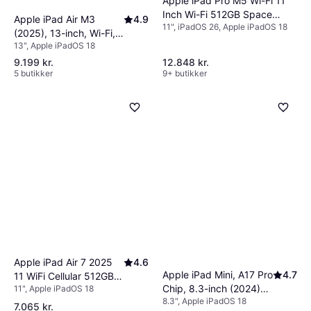
Apple iPad Pro M5 Wi-Fi 11
Inch Wi-Fi 512GB Space
Apple iPad Air M3
4.9
11", iPadOS 26, Apple iPadOS 18
Black
(2025), 13-inch, Wi-Fi,
13", Apple iPadOS 18
512GB Blue
9.199 kr.
12.848 kr.
5 butikker
9+ butikker
Apple iPad Air 7 2025
4.6
Apple iPad Mini, A17 Pro
4.7
11 WiFi Cellular 512GB
Chip, 8.3-inch (2024)
11", Apple iPadOS 18
Space Grey
8.3", Apple iPadOS 18
Wi-Fi, 512GB Space
7.065 kr.