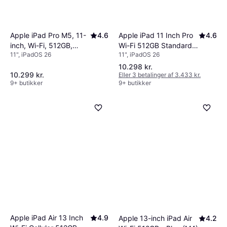
Apple iPad Pro M5, 11-
4.6
Apple iPad 11 Inch Pro
4.6
inch, Wi-Fi, 512GB,
Wi-Fi 512GB Standard
11", iPadOS 26
11", iPadOS 26
Standard Glass Space
Glass
Black
10.298 kr.
10.299 kr.
Eller 3 betalinger af 3.433 kr.
9+ butikker
9+ butikker
Apple iPad Air 13 Inch
4.9
Apple 13-inch iPad Air
4.2