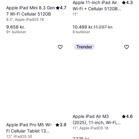
Apple 11-inch iPad Air
4.3
Apple iPad Mini 8.3 Gen
4.7
Wi-Fi + Cellular 512GB -
7 Wi-Fi Cellular 512GB
11"
Space Gray (M4)
8.3", Apple iPadOS 18
9.656 kr.
10.499 kr.
11.297 kr.
9+ butikker
8 butikker
Trender
Apple iPad Air M3
4.6
(2025), 11-inch, Wi-Fi,
Apple iPad Pro M5 Wi-
3.9
11", Apple iPadOS 18
512GB Space Grey
Fi Cellular Tablet 13
13", iPadOS 26
Inch
7.275 kr.