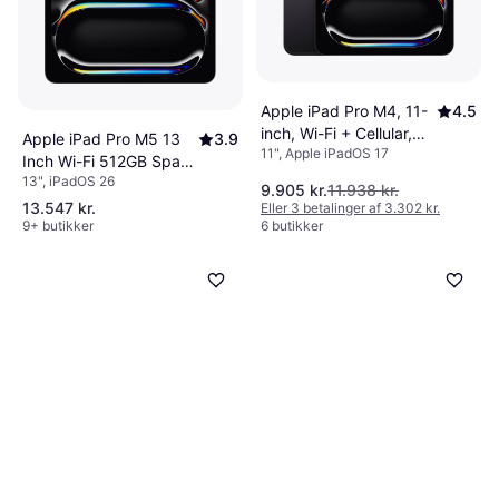
Apple iPad Pro M4, 11-
4.5
inch, Wi-Fi + Cellular,
Apple iPad Pro M5 13
3.9
11", Apple iPadOS 17
512GB, Standard Glass
Inch Wi-Fi 512GB Space
Space Black
13", iPadOS 26
Black
9.905 kr.
11.938 kr.
13.547 kr.
Eller 3 betalinger af 3.302 kr.
9+ butikker
6 butikker