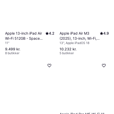
Apple 13-inch iPad Air
4.2
Apple iPad Air M3
4.9
Wi-Fi 512GB - Space
(2025), 13-inch, Wi-Fi,
11"
13", Apple iPadOS 18
Gray (M4)
512GB Purple
9.499 kr.
10.232 kr.
8 butikker
5 butikker