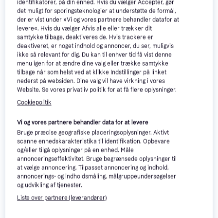
identifikatorer, på din enhed. Hvis du vælger Accepter, gør
det muligt for sporingsteknologier at understøtte de formål,
der er vist under »Vi og vores partnere behandler datafor at
levere«. Hvis du vælger Afvis alle eller trækker dit
samtykke tilbage, deaktiveres de. Hvis trackere er
deaktiveret, er noget indhold og annoncer, du ser, muligvis
ikke så relevant for dig. Du kan til enhver tid få vist denne
menu igen for at ændre dine valg eller trække samtykke
tilbage når som helst ved at klikke Indstillinger på linket
nederst på websiden. Dine valg vil have virkning i vores
Website. Se vores privatliv politik for at få flere oplysninger.
Cookiepolitik
Apple iPad (2025) A16
4.7
Chip Wi-Fi 512GB Blue
Apple iPad Pro M5 Wi-
3.9
Vi og vores partnere behandler data for at levere
11", Apple iPadOS 18
Fi Cellular Tablet 13
Bruge præcise geografiske placeringsoplysninger. Aktivt
13", iPadOS 26
Inch
scanne enhedskarakteristika til identifikation. Opbevare
6.444 kr.
15.498 kr.
og/eller tilgå oplysninger på en enhed. Måle
8 butikker
9+ butikker
annonceringseffektivitet. Bruge begrænsede oplysninger til
at vælge annoncering. Tilpasset annoncering og indhold,
annoncerings- og indholdsmåling, målgruppeundersøgelser
Trender
og udvikling af tjenester.
Liste over partnere (leverandører)