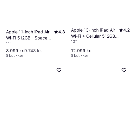
Apple 13-inch iPad Air
4.2
Apple 11-inch iPad Air
4.3
Wi-Fi + Cellular 512GB -
Wi-Fi 512GB - Space
13"
Blue (M4)
11"
Gray (M4)
8.999 kr.
9.748 kr.
12.999 kr.
8 butikker
8 butikker