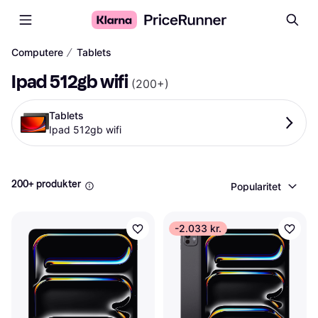
∕
Computere
Tablets
Ipad 512gb wifi
(
200+
)
Tablets
Ipad 512gb wifi
200+ produkter
Popularitet
-2.033 kr.