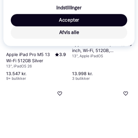
Indstillinger
Accepter
Afvis alle
Apple iPad Pro M4, 13-
4.5
inch, Wi-Fi, 512GB,
Apple iPad Pro M5 13
3.9
13", Apple iPadOS
Standard Glass, Space
Wi-Fi 512GB Silver
Black
13", iPadOS 26
13.547 kr.
13.998 kr.
9+ butikker
3 butikker